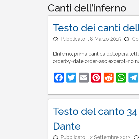
Canti dell’inferno
Testo dei canti de
Pubblicato il
8 Marzo 2015
Com
L’Inferno, prima cantica dell’opera let
orderby=date order=asc excerpt=no n
Facebook
Twitter
Email
Pinteres
Reddi
Wh
Testo del canto 34 
Dante
Pubblicato il
2 Settembre 2013