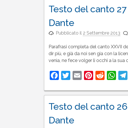
Testo del canto 27 
Dante
Pubblicato il
2 Settembre 2013
Parafrasi completa del canto XXVII del
dir più, e già da noi sen gia con la lice
venìa, ne fece volger li occhi a la su
Facebook
Twitter
Email
Pinteres
Reddi
Wh
Testo del canto 26 
Dante