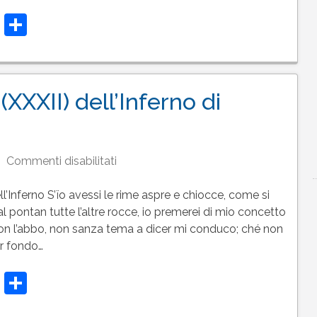
(XXXIII)
t
t
atsApp
Telegram
Condividi
dell’Inferno
di
Dante
(XXXII) dell’Inferno di
su
Commenti disabilitati
Testo
del
l’Inferno S’ïo avessi le rime aspre e chiocce, come si
canto
l pontan tutte l’altre rocce, io premerei di mio concetto
32
non l’abbo, non sanza tema a dicer mi conduco; ché non
(XXXII)
er fondo…
dell’Inferno
t
t
atsApp
Telegram
Condividi
di
Dante