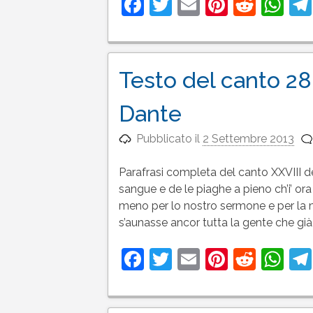
Facebook
Twitter
Email
Pinteres
Reddi
Wh
Testo del canto 28 
Dante
Pubblicato il
2 Settembre 2013
Parafrasi completa del canto XXVIII del
sangue e de le piaghe a pieno ch’i’ ora 
meno per lo nostro sermone e per la 
s’aunasse ancor tutta la gente che già
Facebook
Twitter
Email
Pinteres
Reddi
Wh