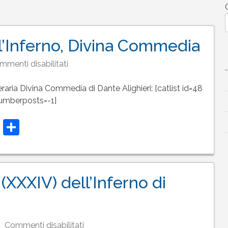
ll’Inferno, Divina Commedia
su
menti disabilitati
Testo
dei
teraria Divina Commedia di Dante Alighieri: [catlist id=48
canti
umberposts=-1]
dell’Inferno,
t
t
atsApp
Telegram
Condividi
Divina
Commedia
(XXXIV) dell’Inferno di
su
Commenti disabilitati