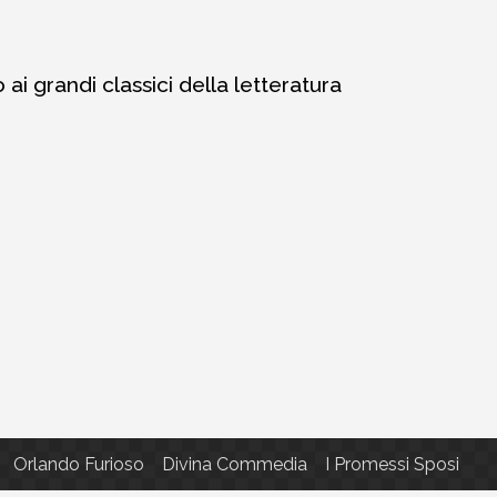
i grandi classici della letteratura
Orlando Furioso
Divina Commedia
I Promessi Sposi