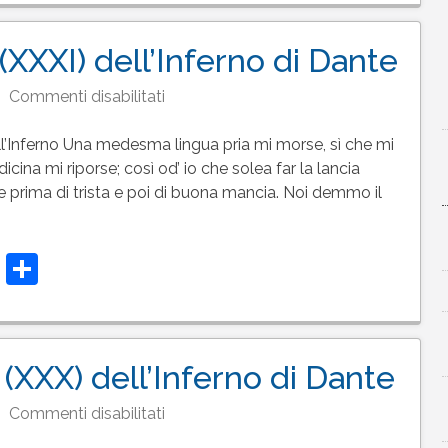
(XXXI) dell’Inferno di Dante
su
Commenti disabilitati
Testo
del
l’Inferno Una medesma lingua pria mi morse, sì che mi
canto
edicina mi riporse; così od’ io che solea far la lancia
31
e prima di trista e poi di buona mancia. Noi demmo il
(XXXI)
dell’Inferno
t
t
atsApp
Telegram
Condividi
di
Dante
(XXX) dell’Inferno di Dante
su
Commenti disabilitati
Testo