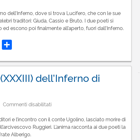
Testo
del
mo dell’Inferno, dove si trova Lucifero, che con le sue
canto
elebri traditori: Giuda, Cassio e Bruto. I due poeti si
34
ed escono poi finalmente all’aperto, fuori dall’Inferno.
(XXXIV)
t
t
atsApp
Telegram
Condividi
dell’Inferno
di
Dante
XXXIII) dell’Inferno di
su
Commenti disabilitati
Testo
del
ditori e l’incontro con il conte Ugolino, lasciato morire di
canto
ell’arcivescovo Ruggieri. L’anima racconta ai due poeti la
33
frate Alberigo.