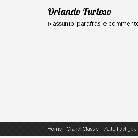
Vai
Orlando Furioso
al
contenuto
Riassunto, parafrasi e commento a
Home
Grandi Classici
Autori del 900