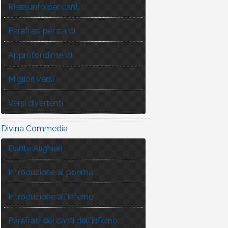
Riassunto per canti
Parafrasi per canti
Approfondimenti
Migliori versi
Versi divertenti
Divina Commedia
Dante Alighieri
Introduzione al poema
Introduzione all’Inferno
Parafrasi dei canti dell’Inferno