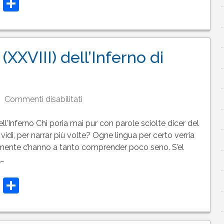
t
t
atsApp
Telegram
Condividi
di
Dante
(XXVIII) dell’Inferno di
su
Commenti disabilitati
Testo
del
l’Inferno Chi poria mai pur con parole sciolte dicer del
canto
vidi, per narrar più volte? Ogne lingua per certo verria
28
mente c’hanno a tanto comprender poco seno. S’el
(XXVIII)
,…
dell’Inferno
t
t
atsApp
Telegram
Condividi
di
Dante