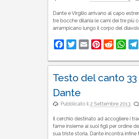
Dante e Virgilio arrivano al capo estre
tre bocche dilania le carni dei tre più c
arrampicano lungo il corpo del diavolo 
Facebook
Twitter
Email
Pinteres
Reddi
Wh
Testo del canto 33 (
Dante
Pubblicato il
2 Settembre 2013
Il cerchio destinato ad accogliere i tra
fame insieme ai suoi figli per ordine d
sua triste storia. Dante incontra infine 