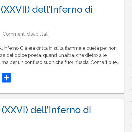
(XXVII) dell’Inferno di
su
Commenti disabilitati
Testo
del
l’Inferno Già era dritta in sù la fiamma e queta per non
canto
nza del dolce poeta, quand’ un’altra, che dietro a lei
27
a cima per un confuso suon che fuor n’uscia. Come ‘l bue…
(XXVII)
t
t
atsApp
Telegram
Condividi
dell’Inferno
di
Dante
(XXVI) dell’Inferno di