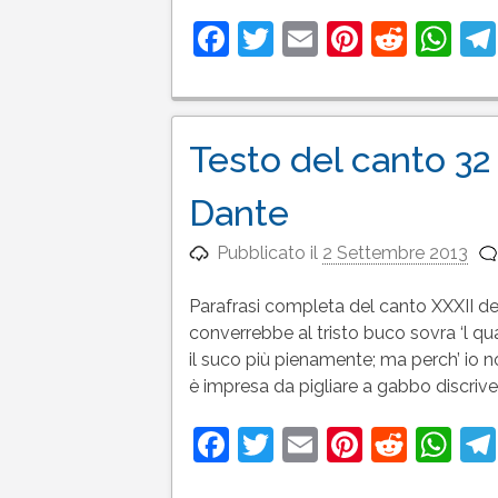
Facebook
Twitter
Email
Pinteres
Reddi
Wh
Testo del canto 32 
Dante
Pubblicato il
2 Settembre 2013
Parafrasi completa del canto XXXII del
converrebbe al tristo buco sovra ‘l qua
il suco più pienamente; ma perch’ io 
è impresa da pigliare a gabbo discriv
Facebook
Twitter
Email
Pinteres
Reddi
Wh