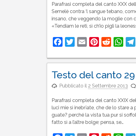
Parafrasi completa del canto XXX dell
Semelè contra ‘l sangue tebano, come
insano, che veggendo la moglie con du
«Tendiam le reti, sì ch’io pigli la leone
Facebook
Twitter
Email
Pinteres
Reddi
Wh
Testo del canto 29 
Pubblicato il
2 Settembre 2013
Parafrasi completa del canto XXIX del
luci mie sì inebrïate, che de lo stare 
guate? perché la vista tua pur si soffo
fatto sì a l’altre bolge; pensa, se…