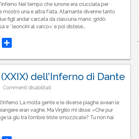
del
’Inferno Nel tempo che Iunone era crucciata per
canto
 mostrò una e altra fïata, Atamante divenne tanto
30
e figli andar carcata da ciascuna mano, gridò:
(XXX)
ssa e ‘ leoncini al varco»; e poi distese…
dell’Inferno
t
t
atsApp
Telegram
Condividi
di
Dante
(XXIX) dell’Inferno di Dante
su
Commenti disabilitati
Testo
del
l’Inferno La molta gente e le diverse piaghe avean le
canto
a piangere eran vaghe. Ma Virgilio mi disse: «Che pur
29
lge là giù tra l’ombre triste smozzicate? Tu non hai
(XXIX)
dell’Inferno