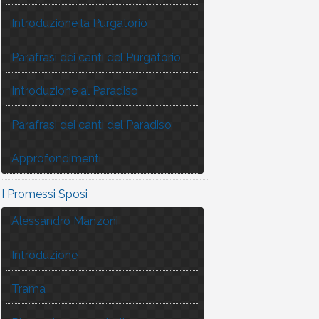
Introduzione la Purgatorio
Parafrasi dei canti del Purgatorio
Introduzione al Paradiso
Parafrasi dei canti del Paradiso
Approfondimenti
I Promessi Sposi
Alessandro Manzoni
Introduzione
Trama