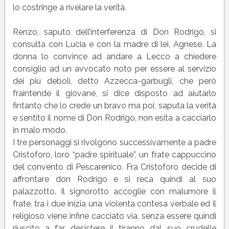
lo costringe a rivelare la verità.
Renzo, saputo dell’interferenza di Don Rodrigo, si
consulta con Lucia e con la madre di lei, Agnese. La
donna lo convince ad andare a Lecco a chiedere
consiglio ad un avvocato noto per essere al servizio
dei più deboli, detto Azzecca-garbugli, che però
fraintende il giovane, si dice disposto ad aiutarlo
fintanto che lo crede un bravo ma poi, saputa la verità
e sentito il nome di Don Rodrigo, non esita a cacciarlo
in malo modo.
I tre personaggi si rivolgono successivamente a padre
Cristoforo, loro “padre spirituale”, un frate cappuccino
del convento di Pescarenico. Fra Cristoforo decide di
affrontare don Rodrigo e si reca quindi al suo
palazzotto. Il signorotto accoglie con malumore il
frate, tra i due inizia una violenta contesa verbale ed il
religioso viene infine cacciato via, senza essere quindi
riuscito a far desistere il tiranno dal suo crudelle