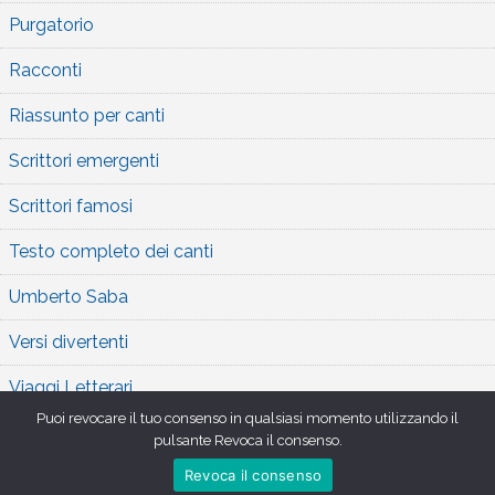
Purgatorio
Racconti
Riassunto per canti
Scrittori emergenti
Scrittori famosi
Testo completo dei canti
Umberto Saba
Versi divertenti
Viaggi Letterari
Puoi revocare il tuo consenso in qualsiasi momento utilizzando il
pulsante Revoca il consenso.
Revoca il consenso
Copyright 2026 , Orlando Furioso
,
Theme by
Tech Reviews