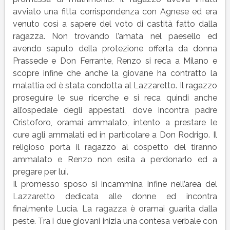
avviato una fitta corrispondenza con Agnese ed era
venuto così a sapere del voto di castità fatto dalla
ragazza. Non trovando l’amata nel paesello ed
avendo saputo della protezione offerta da donna
Prassede e Don Ferrante, Renzo si reca a Milano e
scopre infine che anche la giovane ha contratto la
malattia ed è stata condotta al Lazzaretto. Il ragazzo
proseguire le sue ricerche e si reca quindi anche
all’ospedale degli appestati, dove incontra padre
Cristoforo, oramai ammalato, intento a prestare le
cure agli ammalati ed in particolare a Don Rodrigo. Il
religioso porta il ragazzo al cospetto del tiranno
ammalato e Renzo non esita a perdonarlo ed a
pregare per lui.
Il promesso sposo si incammina infine nell’area del
Lazzaretto dedicata alle donne ed incontra
finalmente Lucia. La ragazza è oramai guarita dalla
peste. Tra i due giovani inizia una contesa verbale con