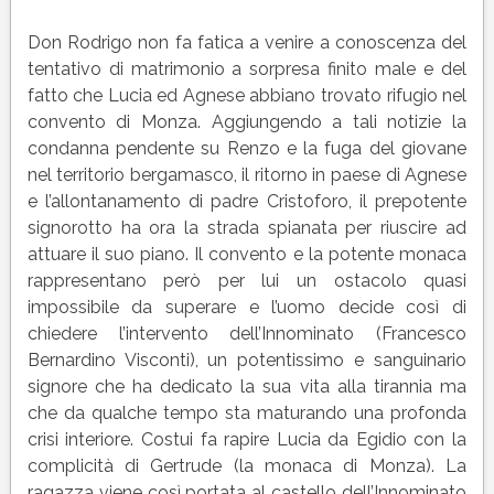
Don Rodrigo non fa fatica a venire a conoscenza del
tentativo di matrimonio a sorpresa finito male e del
fatto che Lucia ed Agnese abbiano trovato rifugio nel
convento di Monza. Aggiungendo a tali notizie la
condanna pendente su Renzo e la fuga del giovane
nel territorio bergamasco, il ritorno in paese di Agnese
e l’allontanamento di padre Cristoforo, il prepotente
signorotto ha ora la strada spianata per riuscire ad
attuare il suo piano. Il convento e la potente monaca
rappresentano però per lui un ostacolo quasi
impossibile da superare e l’uomo decide così di
chiedere l’intervento dell’Innominato (Francesco
Bernardino Visconti), un potentissimo e sanguinario
signore che ha dedicato la sua vita alla tirannia ma
che da qualche tempo sta maturando una profonda
crisi interiore. Costui fa rapire Lucia da Egidio con la
complicità di Gertrude (la monaca di Monza). La
ragazza viene così portata al castello dell’Innominato