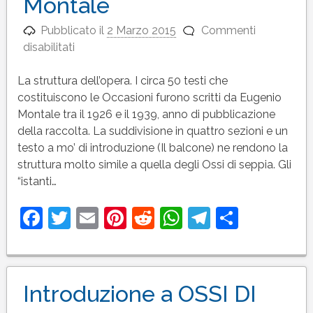
Montale
Pubblicato il
2 Marzo 2015
Commenti
su
disabilitati
Introduzione
a
La struttura dell’opera. I circa 50 testi che
LE
costituiscono le Occasioni furono scritti da Eugenio
OCCASIONI
Montale tra il 1926 e il 1939, anno di pubblicazione
di
della raccolta. La suddivisione in quattro sezioni e un
Eugenio
testo a mo’ di introduzione (Il balcone) ne rendono la
Montale
struttura molto simile a quella degli Ossi di seppia. Gli
“istanti…
Facebook
Twitter
Email
Pinterest
Reddit
WhatsApp
Telegram
Condivi
Introduzione a OSSI DI