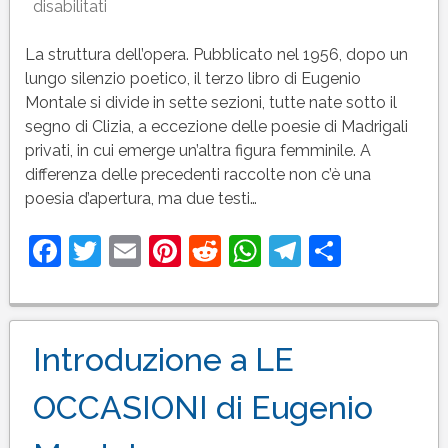
su
disabilitati
Introduzione
a
La struttura dell’opera. Pubblicato nel 1956, dopo un
LA
lungo silenzio poetico, il terzo libro di Eugenio
BUFERA
Montale si divide in sette sezioni, tutte nate sotto il
E
segno di Clizia, a eccezione delle poesie di Madrigali
ALTRO
privati, in cui emerge un’altra figura femminile. A
di
differenza delle precedenti raccolte non c’è una
Eugenio
poesia d’apertura, ma due testi…
Montale
Facebook
Twitter
Email
Pinterest
Reddit
WhatsApp
Telegram
Condivi
Introduzione a LE
OCCASIONI di Eugenio