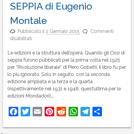
SEPPIA di Eugenio
Montale
Pubblicato il
2 Gennaio 2015
Commenti
su
disabilitati
Introduzione
a
Le edizioni e la struttura dell’opera. Quando gli Ossi di
OSSI
seppia furono pubblicati per la prima volta nel 1925
DI
per “Rivoluzione liberale” di Piero Gobetti, il libro fu per
SEPPIA
lo più ignorato. Solo in seguito, con la seconda
di
edizione ampliata e la terza e la quarta
Eugenio
(rispettivamente nel 1931 e 1948, quest’ultima per le
Montale
edizioni Mondadori),…
Facebook
Twitter
Email
Pinterest
Reddit
WhatsApp
Telegram
Condivi