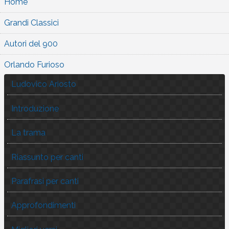
Home
Grandi Classici
Autori del 900
Orlando Furioso
Ludovico Ariosto
Introduzione
La trama
Riassunto per canti
Parafrasi per canti
Approfondimenti