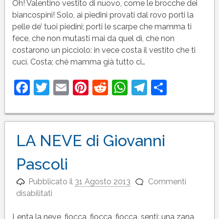
di
Oh! Valentino vestito di nuovo, come le brocche dei
Giovanni
biancospini! Solo, ai piedini provati dal rovo porti la
Pascoli
pelle de’ tuoi piedini; porti le scarpe che mamma ti
fece, che non mutasti mai da quel dì, che non
costarono un picciolo: in vece costa il vestito che ti
cucì. Costa; ché mamma già tutto ci…
Facebook
Twitter
Email
Pinterest
Reddit
WhatsApp
Telegram
Condivi
LA NEVE di Giovanni
Pascoli
Pubblicato il
31 Agosto 2013
Commenti
su
disabilitati
LA
NEVE
Lenta la neve, fiocca, fiocca, fiocca, senti: una zana