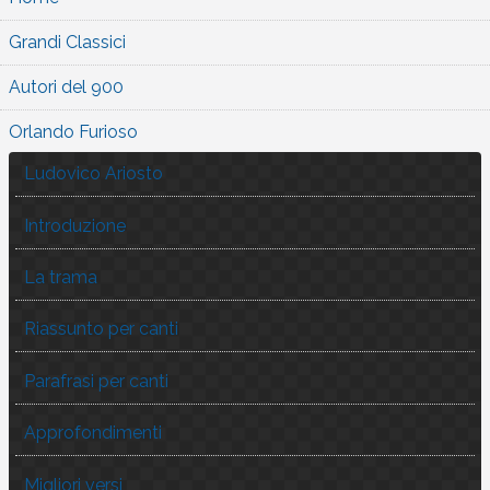
Grandi Classici
Autori del 900
Orlando Furioso
Ludovico Ariosto
Introduzione
La trama
Riassunto per canti
Parafrasi per canti
Approfondimenti
Migliori versi