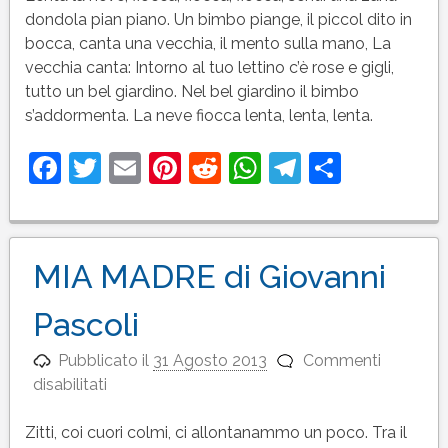
di
dondola pian piano. Un bimbo piange, il piccol dito in
Giovanni
bocca, canta una vecchia, il mento sulla mano, La
Pascoli
vecchia canta: Intorno al tuo lettino c’è rose e gigli,
tutto un bel giardino. Nel bel giardino il bimbo
s’addormenta. La neve fiocca lenta, lenta, lenta.
Facebook
Twitter
Email
Pinterest
Reddit
WhatsApp
Telegram
Condivi
MIA MADRE di Giovanni
Pascoli
Pubblicato il
31 Agosto 2013
Commenti
su
disabilitati
MIA
MADRE
Zitti, coi cuori colmi, ci allontanammo un poco. Tra il