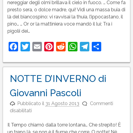
di
nereggiar degli olmi brillava il cielo in fuoco. … Come fa
Giovanni
presto sera, o dolce madre, qui! Vidi una massa buia di
Pascoli
là del biancospino: vi ravvisai la thuia, l’ippocastano, il
pino… … Or or la mattiniera voce mandò il luì; Tra i
pigolìi dei…
Facebook
Twitter
Email
Pinterest
Reddit
WhatsApp
Telegram
Condivi
NOTTE D’INVERNO di
Giovanni Pascoli
Pubblicato il
31 Agosto 2013
Commenti
su
disabilitati
NOTTE
D’INVERNO
Il Tempo chiamò dalla torre lontana… Che strepito! È
di
un treno là, se non è il fiume che corre. O notte! Né