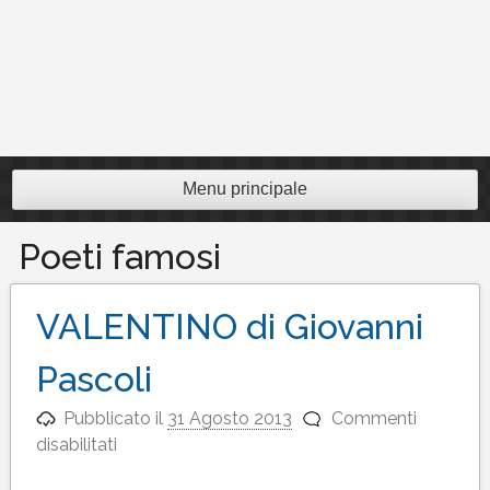
Menu principale
Poeti famosi
VALENTINO di Giovanni
Pascoli
Pubblicato il
31 Agosto 2013
Commenti
su
disabilitati
VALENTINO