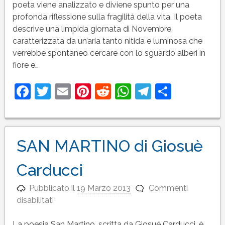
Pascoli
poeta viene analizzato e diviene spunto per una
profonda riflessione sulla fragilità della vita. Il poeta
descrive una limpida giornata di Novembre,
caratterizzata da un’aria tanto nitida e luminosa che
verrebbe spontaneo cercare con lo sguardo alberi in
fiore e…
Facebook
Twitter
Email
Pinterest
Reddit
WhatsApp
Telegram
Condivi
SAN MARTINO di Giosuè
Carducci
Pubblicato il
19 Marzo 2013
Commenti
su
disabilitati
SAN
MARTINO
La poesia San Martino, scritta da Giosué Carducci, è