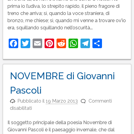
Giovanni
prima io l’udiva, lo strepito rapido, il pieno fragore di
Pascoli
treno che arriva; sì, quando la voce straniera, di
bronzo, me chiese; sì, quando mi venne a trovare ov’io
era, squillando squillando nell’oscurità….
Facebook
Twitter
Email
Pinterest
Reddit
WhatsApp
Telegram
Condivi
NOVEMBRE di Giovanni
Pascoli
Pubblicato il
19 Marzo 2013
Commenti
su
disabilitati
NOVEMBRE
di
Il soggetto principale della poesia Novembre di
Giovanni
Giovanni Pascoli è il paesaggio invernale, che dal