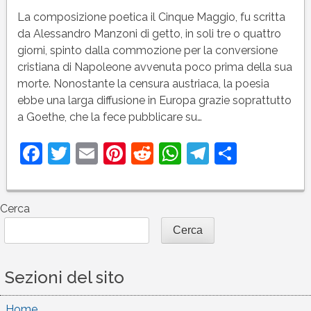
CINQUE
La composizione poetica il Cinque Maggio, fu scritta
MAGGIO
da Alessandro Manzoni di getto, in soli tre o quattro
di
giorni, spinto dalla commozione per la conversione
Alessandro
cristiana di Napoleone avvenuta poco prima della sua
Manzoni
morte. Nonostante la censura austriaca, la poesia
ebbe una larga diffusione in Europa grazie soprattutto
a Goethe, che la fece pubblicare su…
Facebook
Twitter
Email
Pinterest
Reddit
WhatsApp
Telegram
Condivi
Cerca
Cerca
Sezioni del sito
Home