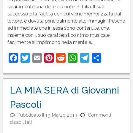
di
sicuramente una delle più note in Italia. Il suo
Giosuè
successo e la facilità con cui viene memorizzata dal
Carducci
lettore, è dovuta principalmente alle immagini fresche
ed immediate che in essa sono contenute, che,
insieme con il suo caratteristico ritmo musicale,
facilmente si imprimono nella mente e…
Facebook
Twitter
Email
Pinterest
Reddit
WhatsApp
Telegram
Condivi
LA MIA SERA di Giovanni
Pascoli
Pubblicato il
19 Marzo 2013
Commenti
su
disabilitati
LA