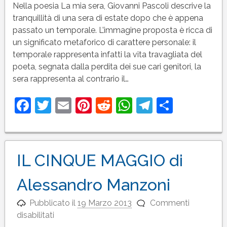
MIA
Nella poesia La mia sera, Giovanni Pascoli descrive la
SERA
tranquillità di una sera di estate dopo che è appena
di
passato un temporale. L’immagine proposta è ricca di
Giovanni
un significato metaforico di carattere personale: il
Pascoli
temporale rappresenta infatti la vita travagliata del
poeta, segnata dalla perdita dei sue cari genitori, la
sera rappresenta al contrario il…
Facebook
Twitter
Email
Pinterest
Reddit
WhatsApp
Telegram
Condivi
IL CINQUE MAGGIO di
Alessandro Manzoni
Pubblicato il
19 Marzo 2013
Commenti
su
disabilitati
IL