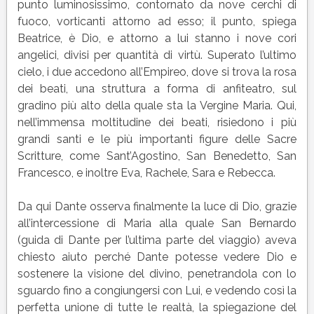
punto luminosissimo, contornato da nove cerchi di
fuoco, vorticanti attorno ad esso; il punto, spiega
Beatrice, è Dio, e attorno a lui stanno i nove cori
angelici, divisi per quantità di virtù. Superato l’ultimo
cielo, i due accedono all’Empireo, dove si trova la rosa
dei beati, una struttura a forma di anfiteatro, sul
gradino più alto della quale sta la Vergine Maria. Qui,
nell’immensa moltitudine dei beati, risiedono i più
grandi santi e le più importanti figure delle Sacre
Scritture, come Sant’Agostino, San Benedetto, San
Francesco, e inoltre Eva, Rachele, Sara e Rebecca.
Da qui Dante osserva finalmente la luce di Dio, grazie
all’intercessione di Maria alla quale San Bernardo
(guida di Dante per l’ultima parte del viaggio) aveva
chiesto aiuto perché Dante potesse vedere Dio e
sostenere la visione del divino, penetrandola con lo
sguardo fino a congiungersi con Lui, e vedendo così la
perfetta unione di tutte le realtà, la spiegazione del