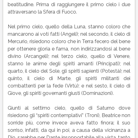
beatitudine. Prima di raggiungere il primo cielo i due
attraversano la Sfera di Fuoco.
Nel primo cielo, quello della Luna, stanno coloro che
mancarono ai voti fatti (Angeli); nel secondo, il cielo di
Mercurio, risiedono coloro che in Terra fecero del bene
per ottenere gloria e fama, non indirizzandosi al bene
divino (Arcangeli); nel terzo cielo, quello di Venere,
stanno le anime degli spiriti amanti (Principati); nel
quarto, il cielo del Sole, gli spiriti sapienti (Potestà); nel
quinto, il cielo di Marte, gli spiriti militanti dei
combattenti per la fede (Virtù); e nel sesto, il cielo di
Giove, gli spiriti governanti giusti (Dominazioni).
Giunti al settimo cielo, quello di Saturno dove
risiedono gli “spiriti contemplativi” (Troni), Beatrice non
sorride più, come invece aveva fatto finora; il suo
sorriso, infatti, da qui in poi, a causa della vicinanza a
Dio, sarebbe per Dante insopportabile alla vista, tanto