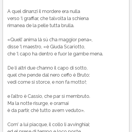
A quel dinanzi il mordere era nulla
verso ‘l graffiar, che talvolta la schiena
rimanea de la pelle tutta brulla.
«Quell’ anima là sù c’ha maggior pena»,
disse ‘l maestro, «è Giuda Scarïotto,
che ‘l capo ha dentro e fuor le gambe mena.
De li altri due c’hanno il capo di sotto,
quel che pende dal nero ceffo è Bruto:
vedi come si storce, e non fa motto!;
e l’altro è Cassio, che par sì membruto.
Ma la notte risurge, e oramai
è da partir, ché tutto avem veduto».
Com’ a lui piacque, il collo li avvinghiai;
ed el prese di tempo e loco poste,