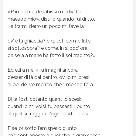
«Prima ch’io de l’abisso mi divella,
maestro mio», diss’ io quando fui dritto,
«a trarmi d’erro un poco mi favella:
ov’ è la ghiaccia? e questi com’ è fitto
sì sottosopra? e come, in sì poc’ ora,
da sera a mane ha fatto il sol tragitto?».
Ed elli a me: «Tu imagini ancora
d’esser di là dal centro, ov’ io mi presi
al pel del vermo reo che ‘l mondo fóra.
Di là fosti cotanto quant’ io scesi;
quand’ io mi volsi, tu passasti ‘l punto
al qual si traggon d’ogne parte i pesi.
E se’ or sotto l’emisperio giunto
ch’è contraposto a quel che la gran secca