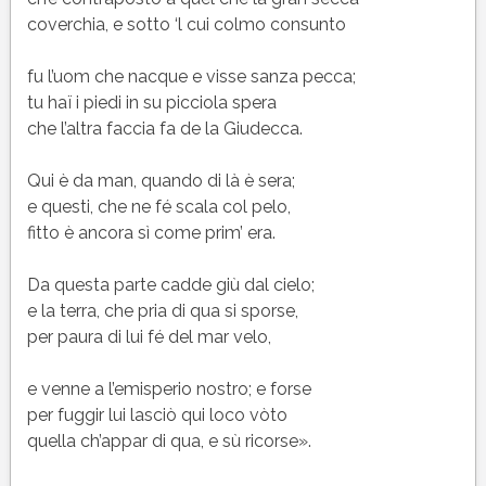
coverchia, e sotto ‘l cui colmo consunto
fu l’uom che nacque e visse sanza pecca;
tu haï i piedi in su picciola spera
che l’altra faccia fa de la Giudecca.
Qui è da man, quando di là è sera;
e questi, che ne fé scala col pelo,
fitto è ancora sì come prim’ era.
Da questa parte cadde giù dal cielo;
e la terra, che pria di qua si sporse,
per paura di lui fé del mar velo,
e venne a l’emisperio nostro; e forse
per fuggir lui lasciò qui loco vòto
quella ch’appar di qua, e sù ricorse».