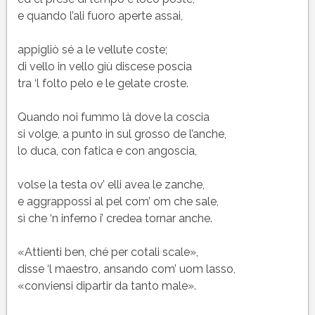
e quando l’ali fuoro aperte assai,
appigliò sé a le vellute coste;
di vello in vello giù discese poscia
tra ‘l folto pelo e le gelate croste.
Quando noi fummo là dove la coscia
si volge, a punto in sul grosso de l’anche,
lo duca, con fatica e con angoscia,
volse la testa ov’ elli avea le zanche,
e aggrappossi al pel com’ om che sale,
sì che ‘n inferno i’ credea tornar anche.
«Attienti ben, ché per cotali scale»,
disse ‘l maestro, ansando com’ uom lasso,
«conviensi dipartir da tanto male».