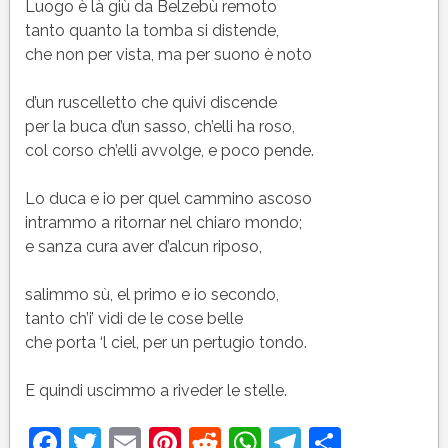
Luogo è là giù da Belzebù remoto
tanto quanto la tomba si distende,
che non per vista, ma per suono è noto
d’un ruscelletto che quivi discende
per la buca d’un sasso, ch’elli ha roso,
col corso ch’elli avvolge, e poco pende.
Lo duca e io per quel cammino ascoso
intrammo a ritornar nel chiaro mondo;
e sanza cura aver d’alcun riposo,
salimmo sù, el primo e io secondo,
tanto ch’i’ vidi de le cose belle
che porta ‘l ciel, per un pertugio tondo.
E quindi uscimmo a riveder le stelle.
Facebook
Twitter
Email
Pinterest
Reddit
WhatsApp
Telegram
Condivi