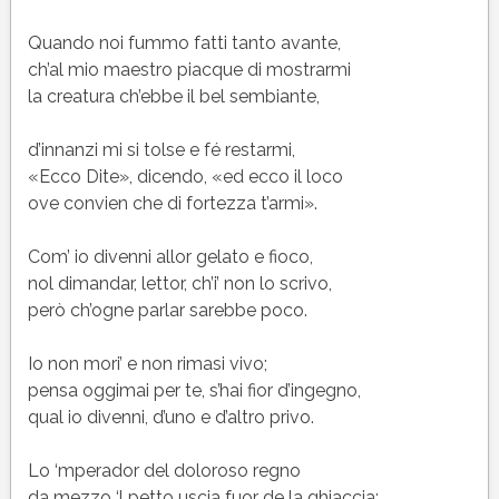
Quando noi fummo fatti tanto avante,
ch’al mio maestro piacque di mostrarmi
la creatura ch’ebbe il bel sembiante,
d’innanzi mi si tolse e fé restarmi,
«Ecco Dite», dicendo, «ed ecco il loco
ove convien che di fortezza t’armi».
Com’ io divenni allor gelato e fioco,
nol dimandar, lettor, ch’i’ non lo scrivo,
però ch’ogne parlar sarebbe poco.
Io non mori’ e non rimasi vivo;
pensa oggimai per te, s’hai fior d’ingegno,
qual io divenni, d’uno e d’altro privo.
Lo ‘mperador del doloroso regno
da mezzo ‘l petto uscia fuor de la ghiaccia;