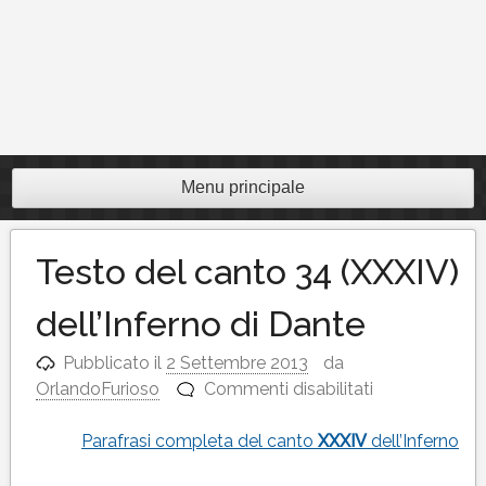
Menu principale
Testo del canto 34 (XXXIV)
dell’Inferno di Dante
Pubblicato il
2 Settembre 2013
da
su
OrlandoFurioso
Commenti disabilitati
Testo
del
Parafrasi completa del canto
XXXIV
dell’Inferno
canto