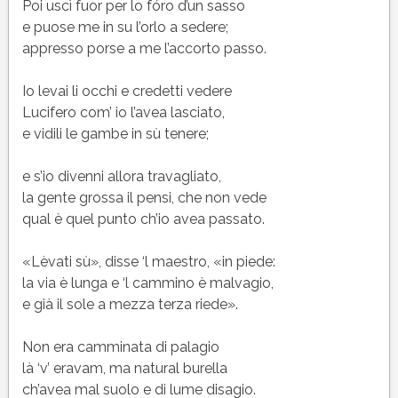
Poi uscì fuor per lo fóro d’un sasso
e puose me in su l’orlo a sedere;
appresso porse a me l’accorto passo.
Io levai li occhi e credetti vedere
Lucifero com’ io l’avea lasciato,
e vidili le gambe in sù tenere;
e s’io divenni allora travagliato,
la gente grossa il pensi, che non vede
qual è quel punto ch’io avea passato.
«Lèvati sù», disse ‘l maestro, «in piede:
la via è lunga e ‘l cammino è malvagio,
e già il sole a mezza terza riede».
Non era camminata di palagio
là ‘v’ eravam, ma natural burella
ch’avea mal suolo e di lume disagio.