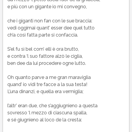
e più con un gigante io mi convegno,
che i giganti non fan con le sue braccia:
vedi oggimai quant’ esser dee quel tutto
ch’a così fatta parte si confaccia.
S’el fu sì bel com’ elli è ora brutto,
e contra ‘l suo fattore alzò le ciglia,
ben dee da lui procedere ogne lutto.
Oh quanto parve a me gran maraviglia
quand’ io vidi tre facce a la sua testa!
L’una dinanzi, e quella era vermiglia;
l’altr’ eran due, che s’aggiugnieno a questa
sovresso ‘l mezzo di ciascuna spalla,
e sé giugnieno al loco de la cresta: