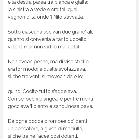
e la destra parea tra bianca e gialla;
la sinistra a vedere era tal, quali
vegnon di là onde ‘l Nilo s’avvalla.
Sotto ciascuna uscivan due grand’ ali,
quanto si convenia a tanto uccello:
vele di mar non vid’ io mai cotali.
Non avean penne, ma di vispistrello
era lor modo; e quelle svolazzava,
sì che tre venti si movean da ello:
quindi Cocito tutto s’aggelava.
Con sei occhi piangëa, e per tre menti
gocciava ‘l pianto e sanguinosa bava.
Da ogne bocca dirompea co’ denti
un peccatore, a guisa di maciulla,
sì che tre ne facea così dolenti.