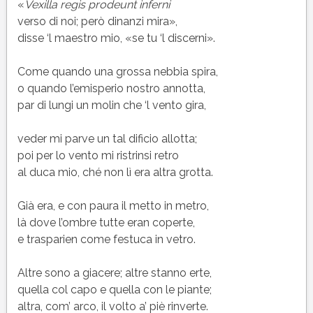
34
«
Vexilla regis prodeunt inferni
(XXXIV)
verso di noi; però dinanzi mira»,
dell’Inferno
disse ‘l maestro mio, «se tu ‘l discerni».
di
Dante
Come quando una grossa nebbia spira,
o quando l’emisperio nostro annotta,
par di lungi un molin che ‘l vento gira,
veder mi parve un tal dificio allotta;
poi per lo vento mi ristrinsi retro
al duca mio, ché non lì era altra grotta.
Già era, e con paura il metto in metro,
là dove l’ombre tutte eran coperte,
e trasparien come festuca in vetro.
Altre sono a giacere; altre stanno erte,
quella col capo e quella con le piante;
altra, com’ arco, il volto a’ piè rinverte.