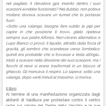
nel pagliaio. Il rilevatore gps inserito dentro i suoi
scarponi avrebbe funzionato? Nel dubbio, non poteva
mollare: doveva scavare un tunnel che lo portasse
fuori.
«Sotto una valanga, bisogna fare subito la pipì per
capire in che posizione ti trovi», glielo ripeteva
sempre, suo padre Alfonso. Non c’erano alternative, e
Lupo Bianco ci provò. Il liquido, attratto dalla forza di
gravità, gli sembrò che scendesse verso l’ombelico:
quindi era probabile che si trovasse a testa all’ingiù…
Iniziò a scavare nella direzione dei suoi scarponi, ma i
fiocchi di neve si erano trasformati in un blocco di
ghiaccio. Gli mancava il respiro. Lo sapeva: sotto una
valanga, dopo venti minuti al massimo, si moriva.
Il libro
:
Al termine di una manifestazione organizzata dagli
abitanti di Valdiluce per protestare contro il centro
radar sul crinale del Dente della Vecchia e le sue