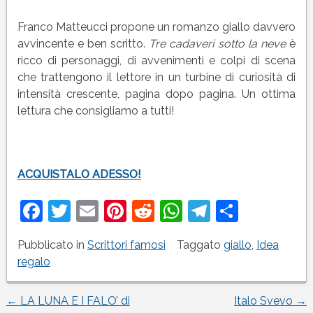
Franco Matteucci propone un romanzo giallo davvero
avvincente e ben scritto.
Tre cadaveri sotto la neve
è
ricco di personaggi, di avvenimenti e colpi di scena
che trattengono il lettore in un turbine di curiosità di
intensità crescente, pagina dopo pagina. Un ottima
lettura che consigliamo a tutti!
ACQUISTALO ADESSO!
Facebook
Twitter
Email
Pinterest
Reddit
WhatsApp
Telegram
Condivi
Pubblicato in
Scrittori famosi
Taggato
giallo
,
Idea
regalo
←
LA LUNA E I FALO’ di
Italo Svevo
→
Navigazione