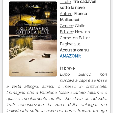
CADAVERI
Titolo
:
Tre cadaveri
SOTTO
sotto la neve
LA
Autore
:
Franco
NEVE
Matteucci
di
Genere
: Giallo
Franco
Editore
: Newton
Matteucci
Compton Editori
Pagine
: 201
Acquista ora su
AMAZON.it
In breve
:
Lupo Bianco non
riusciva a capire se fosse
a testa all’ingiù, all’insù o messo in orizzontale.
Immaginò che a Valdiluce fosse scattato l’allarme e
ripassò mentalmente quello che stava accadendo.
Tutti conoscevano la zona della valanga, ma
individuarlo sotto la neve era come trovare un ago