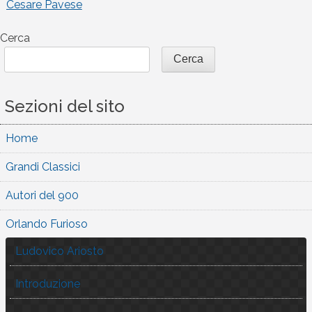
Cesare Pavese
articoli
Cerca
Cerca
Sezioni del sito
Home
Grandi Classici
Autori del 900
Orlando Furioso
Ludovico Ariosto
Introduzione