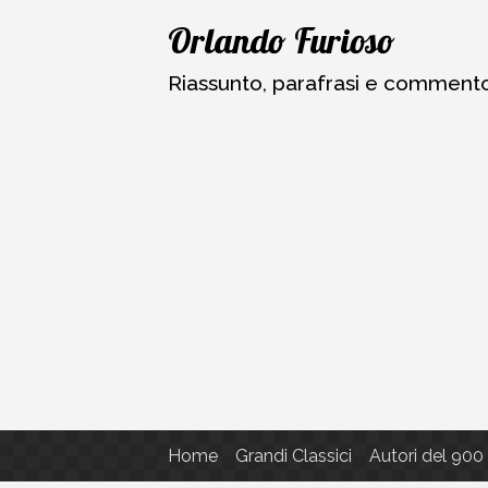
Vai
Orlando Furioso
al
contenuto
Riassunto, parafrasi e commento a
Home
Grandi Classici
Autori del 900