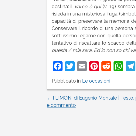
destina: il
varco
è qui
(v. 19) sembra 
risieda in una misteriosa fuga (simbo
capacità di preservare la memoria deg
Conservare il ricordo di una persona a
sottilissimo legame con quella person
tentativo di riscattare lo scacco delle
questa / mia sera. Ed io non so chi va 
Facebook
Twitter
Email
Pinteres
Reddi
Wh
Pubblicato in
Le occasioni
←
I LIMONI di Eugenio Montale | Testo, 
Navigazione
e commento
articoli