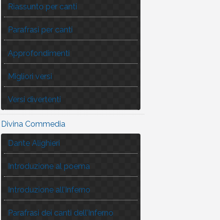
Riassunto per canti
Parafrasi per canti
Approfondimenti
Migliori versi
Versi divertenti
Divina Commedia
Dante Alighieri
Introduzione al poema
Introduzione all’Inferno
Parafrasi dei canti dell’Inferno