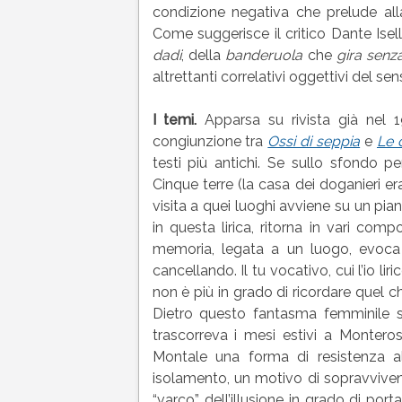
condizione negativa che prelude all
Come suggerisce il critico Dante Isel
dadi
, della
banderuola
che
gira senz
altrettanti correlativi oggettivi del s
I temi.
Apparsa su rivista già nel 
congiunzione tra
Ossi di seppia
e
Le 
testi più antichi. Se sullo sfondo pe
Cinque terre (la casa dei doganieri e
visita a quei luoghi avviene su un pi
in questa lirica, ritorna in vari com
memoria, legata a un luogo, evoca
cancellando. Il tu vocativo, cui l’io li
non è più in grado di ricordare quel c
Dietro questo fantasma femminile si
trascorreva i mesi estivi a Monteros
Montale una forma di resistenza a
isolamento, un motivo di sopravvivenza
“varco”, dell’illusione in grado di por