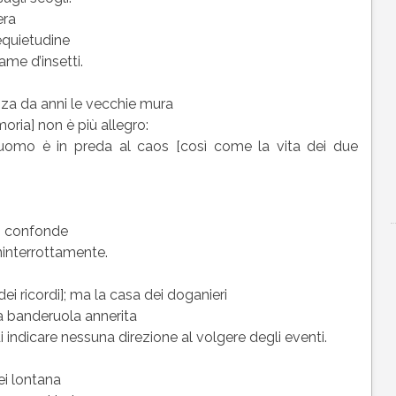
era
requietudine
ame d’insetti.
enza da anni le vecchie mura
moria] non è più allegro:
l’uomo è in preda al caos [così come la vita dei due
po confonde
e ininterrottamente.
i ricordi]; ma la casa dei doganieri
la banderuola annerita
i indicare nessuna direzione al volgere degli eventi.
i lontana