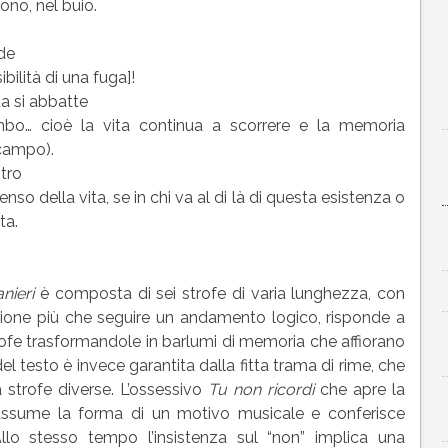
ono, nel buio.
de
ibilità di una fuga]!
da si abbatte
mbo… cioè la vita continua a scorrere e la memoria
scampo).
ntro
enso della vita, se in chi va al di là di questa esistenza o
ta.
nieri
è composta di sei strofe di varia lunghezza, con
sione più che seguire un andamento logico, risponde a
strofe trasformandole in barlumi di memoria che affiorano
l testo è invece garantita dalla fitta trama di rime, che
 strofe diverse. L’ossessivo
Tu non ricordi
che apre la
to assume la forma di un motivo musicale e conferisce
llo stesso tempo l’insistenza sul “non” implica una