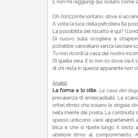
E non mi raggiungi qui, isolato come s
Oh, l’orizzonte lontano, dove si accen
A volte la luce della petroliera [la poss
La possibilità del riscatto è qui? (L’on
Di nuovo sulla scogliera a strapio
potrebbe cancellarsi senza lasciare 
Tu non ricordi la casa del nostro inco
Di quella sera. E io non so dove sia il s
di chi resta in questa apparente non vi
Analisi
:
La forma e lo stile.
La casa dei doga
prevalenza di endecasillabi. La scan
criteri ritmici che isolano le singole 
nella mente del poeta. La continuità de
spesso uniscono versi appartenenti a
lirica e che si ripete lungo il tes
ulteriore ritmo al componimento. A