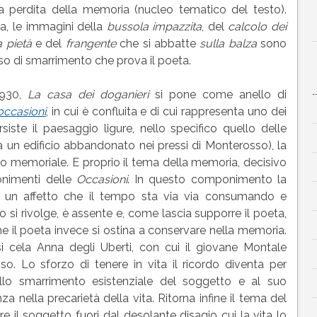
a perdita della memoria (nucleo tematico del testo).
la, le immagini della
bussola impazzita
, del
calcolo dei
a pietà
e del
frangente
che si abbatte
sulla balza
sono
enso di smarrimento che prova il poeta.
1930,
La casa dei doganieri
si pone come anello di
occasioni
, in cui è confluita e di cui rappresenta uno dei
rsiste il paesaggio ligure, nello specifico quello delle
ra un edificio abbandonato nei pressi di Monterosso), la
ano memoriale. E proprio il tema della memoria, decisivo
ponimenti delle
Occasioni
. In questo componimento la
 un affetto che il tempo sta via via consumando e
rico si rivolge, è assente e, come lascia supporre il poeta,
he il poeta invece si ostina a conservare nella memoria.
 cela Anna degli Uberti, con cui il giovane Montale
so. Lo sforzo di tenere in vita il ricordo diventa per
llo smarrimento esistenziale del soggetto e al suo
 nella precarietà della vita. Ritorna infine il tema del
tare il soggetto fuori dal desolante disagio cui la vita lo