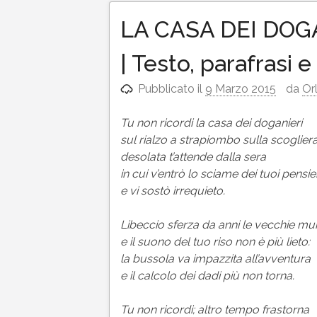
LA CASA DEI DOGA
| Testo, parafrasi
Pubblicato il
9 Marzo 2015
da
Or
Tu non ricordi la casa dei doganieri
sul rialzo a strapiombo sulla scogliera
desolata t’attende dalla sera
in cui v’entrò lo sciame dei tuoi pensier
e vi sostò irrequieto.
Libeccio sferza da anni le vecchie mu
e il suono del tuo riso non è più lieto:
la bussola va impazzita all’avventura
e il calcolo dei dadi più non torna.
Tu non ricordi; altro tempo frastorna