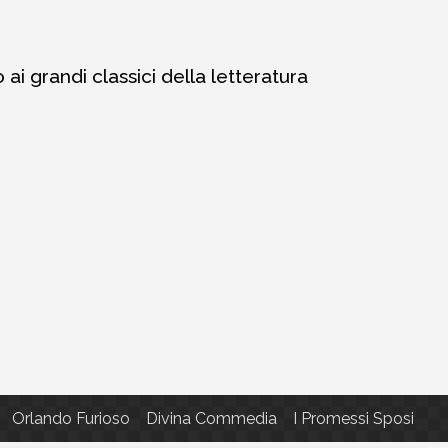
i grandi classici della letteratura
Orlando Furioso
Divina Commedia
I Promessi Sposi