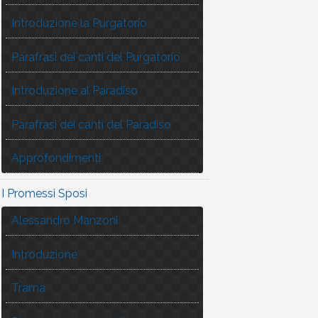
Introduzione la Purgatorio
Parafrasi dei canti del Purgatorio
Introduzione al Paradiso
Parafrasi dei canti del Paradiso
Approfondimenti
I Promessi Sposi
Alessandro Manzoni
Introduzione
Trama