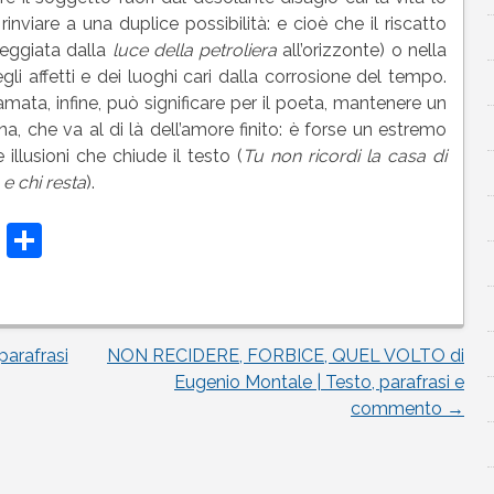
rinviare a una duplice possibilità: e cioè che il riscatto
leggiata dalla
luce della petroliera
all’orizzonte) o nella
li affetti e dei luoghi cari dalla corrosione del tempo.
mata, infine, può significare per il poeta, mantenere un
a, che va al di là dell’amore finito: è forse un estremo
 illusioni che chiude il testo (
Tu non ricordi la casa di
e chi resta
).
t
t
atsApp
Telegram
Condividi
parafrasi
NON RECIDERE, FORBICE, QUEL VOLTO di
Eugenio Montale | Testo, parafrasi e
commento
→