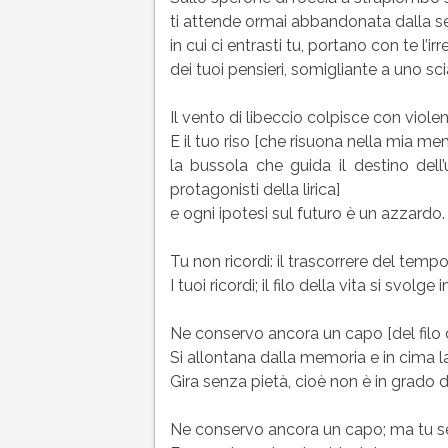
ti attende ormai abbandonata dalla s
in cui ci entrasti tu, portano con te l’ir
dei tuoi pensieri, somigliante a uno sci
Il vento di libeccio colpisce con viol
E il tuo riso [che risuona nella mia me
la bussola che guida il destino del
protagonisti della lirica]
e ogni ipotesi sul futuro è un azzardo.
Tu non ricordi: il trascorrere del tem
I tuoi ricordi; il filo della vita si svolg
Ne conservo ancora un capo [del filo de
Si allontana dalla memoria e in cima 
Gira senza pietà, cioè non è in grado d
Ne conservo ancora un capo; ma tu se