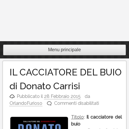
Menu principale
IL CACCIATORE DEL BUIO
di Donato Carrisi
Pubblicato il
28 Febbraio 2015
da
su
OrlandoFurioso
Commenti disabilitati
IL
CACCIATORE
Titolo
:
Il cacciatore del
DEL
buio