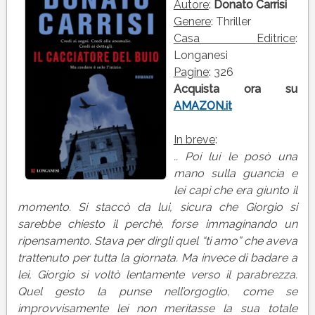
BUIO
Autore
:
Donato Carrisi
di
Genere
: Thriller
Donato
Casa Editrice
:
Carrisi
Longanesi
Pagine
: 326
Acquista ora su
AMAZON.it
In breve
:
.. Poi lui le posò una
mano sulla guancia e
lei capì che era giunto il
momento. Si staccò da lui, sicura che Giorgio si
sarebbe chiesto il perchè, forse immaginando un
ripensamento. Stava per dirgli quel “ti amo” che aveva
trattenuto per tutta la giornata. Ma invece di badare a
lei, Giorgio si voltò lentamente verso il parabrezza.
Quel gesto la punse nell’orgoglio, come se
improvvisamente lei non meritasse la sua totale