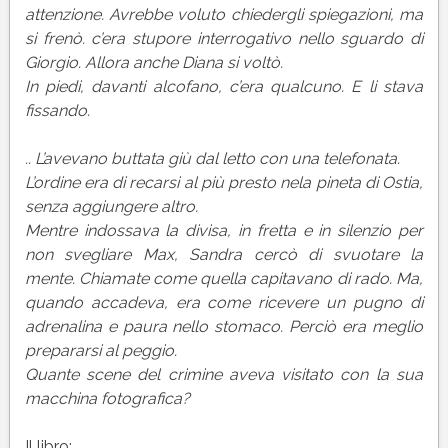
attenzione. Avrebbe voluto chiedergli spiegazioni, ma
si frenò. c’era stupore interrogativo nello sguardo di
Giorgio. Allora anche Diana si voltò.
In piedi, davanti alcofano, c’era qualcuno. E li stava
fissando.
.. L’avevano buttata giù dal letto con una telefonata.
L’ordine era di recarsi al più presto nela pineta di Ostia,
senza aggiungere altro.
Mentre indossava la divisa, in fretta e in silenzio per
non svegliare Max, Sandra cercò di svuotare la
mente. Chiamate come quella capitavano di rado. Ma,
quando accadeva, era come ricevere un pugno di
adrenalina e paura nello stomaco. Perciò era meglio
prepararsi al peggio.
Quante scene del crimine aveva visitato con la sua
macchina fotografica?
Il libro
: