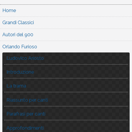
Home
Grandi Classici
Autori del 900
Orlando Furioso
Ludovico Ariosto
Introduzione
La trama
Riassunto per canti
Parafrasi per canti
Approfondimenti