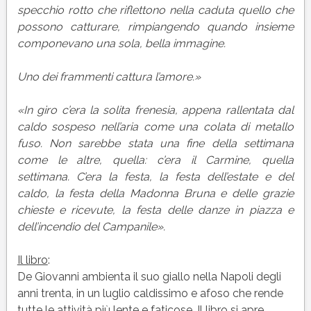
specchio rotto che riflettono nella caduta quello che
possono catturare, rimpiangendo quando insieme
componevano una sola, bella immagine.
Uno dei frammenti cattura l’amore.»
«In giro c’era la solita frenesia, appena rallentata dal
caldo sospeso nell’aria come una colata di metallo
fuso. Non sarebbe stata una fine della settimana
come le altre, quella: c’era il Carmine, quella
settimana. C’era la festa, la festa dell’estate e del
caldo, la festa della Madonna Bruna e delle grazie
chieste e ricevute, la festa delle danze in piazza e
dell’incendio del Campanile».
Il libro
:
De Giovanni ambienta il suo giallo nella Napoli degli
anni trenta, in un luglio caldissimo e afoso che rende
tutte le attività più lente e faticose. Il libro si apre