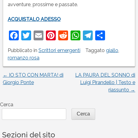
avventure, prossime e passate.
ACQUISTALO ADESSO
Facebook
Twitter
Email
Pinterest
Reddit
WhatsApp
Telegram
Condivi
Pubblicato in
Scrittori emergenti
Taggato
giallo
,
romanzo rosa
←
IO STO CON MARTA! di
LA PAURA DEL SONNO di
Navigazione
Giorgio Ponte
Luigi Pirandello | Testo e
riassunto
→
articoli
Cerca
Cerca
Sezioni del sito