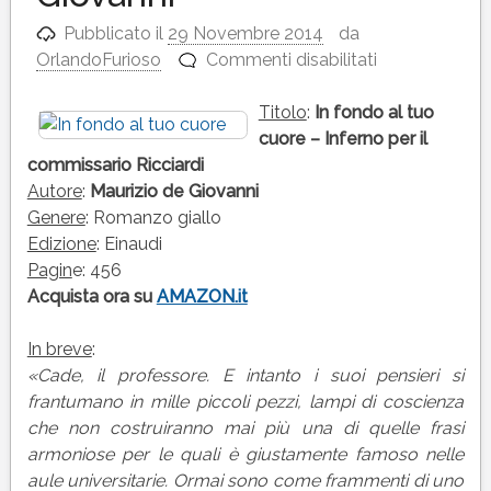
Pubblicato il
29 Novembre 2014
da
su
OrlandoFurioso
Commenti disabilitati
IN
FONDO
Titolo
:
In fondo al tuo
AL
cuore – Inferno per il
TUO
commissario Ricciardi
CUORE
Autore
:
Maurizio de Giovanni
–
Genere
: Romanzo giallo
INFERNO
Edizione
: Einaudi
PER
Pagin
e: 456
IL
Acquista ora su
AMAZON.it
COMMISSARI
RICCIARDI
In breve
:
di
«Cade, il professore. E intanto i suoi pensieri si
Maurizio
frantumano in mille piccoli pezzi, lampi di coscienza
de
che non costruiranno mai più una di quelle frasi
Giovanni
armoniose per le quali è giustamente famoso nelle
aule universitarie. Ormai sono come frammenti di uno