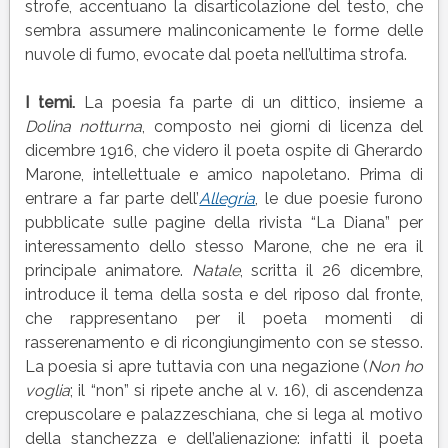
strofe, accentuano la disarticolazione del testo, che
sembra assumere malinconicamente le forme delle
nuvole di fumo, evocate dal poeta nell’ultima strofa.
I temi.
La poesia fa parte di un dittico, insieme a
Dolina notturna
, composto nei giorni di licenza del
dicembre 1916, che videro il poeta ospite di Gherardo
Marone, intellettuale e amico napoletano. Prima di
entrare a far parte dell’
Allegria
, le due poesie furono
pubblicate sulle pagine della rivista “La Diana” per
interessamento dello stesso Marone, che ne era il
principale animatore.
Natale
, scritta il 26 dicembre,
introduce il tema della sosta e del riposo dal fronte,
che rappresentano per il poeta momenti di
rasserenamento e di ricongiungimento con se stesso.
La poesia si apre tuttavia con una negazione (
Non ho
voglia
; il “non” si ripete anche al v. 16), di ascendenza
crepuscolare e palazzeschiana, che si lega al motivo
della stanchezza e dell’alienazione: infatti il poeta