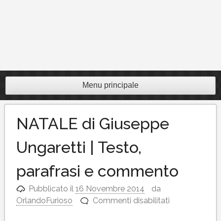
Menu principale
NATALE di Giuseppe
Ungaretti | Testo,
parafrasi e commento
Pubblicato il
16 Novembre 2014
da
su
OrlandoFurioso
Commenti disabilitati
NATALE