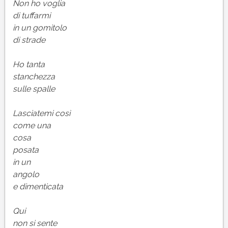
di
Non ho voglia
Giuseppe
di tuffarmi
Ungaretti
in un gomitolo
|
di strade
Testo,
parafrasi
Ho tanta
e
stanchezza
commento
sulle spalle
Lasciatemi così
come una
cosa
posata
in un
angolo
e dimenticata
Qui
non si sente