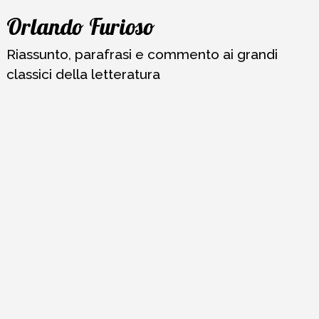
Vai
Orlando Furioso
al
contenuto
Riassunto, parafrasi e commento ai grandi
classici della letteratura