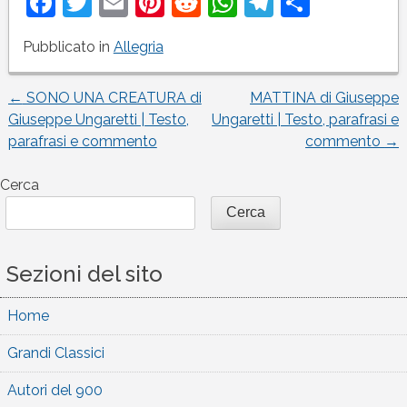
Facebook
Twitter
Email
Pinterest
Reddit
WhatsApp
Telegram
Condivi
Pubblicato in
Allegria
←
SONO UNA CREATURA di
MATTINA di Giuseppe
Navigazione
Giuseppe Ungaretti | Testo,
Ungaretti | Testo, parafrasi e
parafrasi e commento
commento
→
articoli
Cerca
Cerca
Sezioni del sito
Home
Grandi Classici
Autori del 900