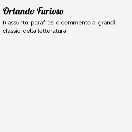
Vai
Orlando Furioso
al
contenuto
Riassunto, parafrasi e commento ai grandi
classici della letteratura