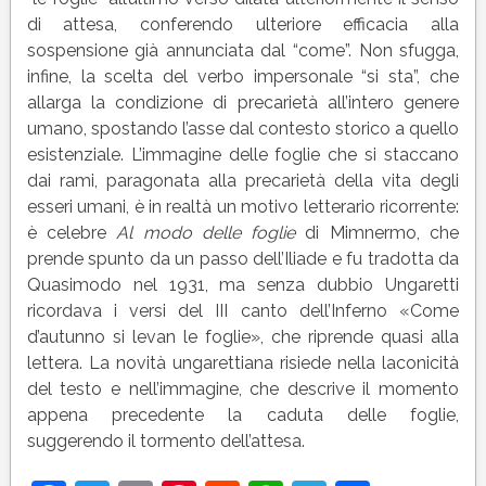
di attesa, conferendo ulteriore efficacia alla
sospensione già annunciata dal “come”. Non sfugga,
infine, la scelta del verbo impersonale “si sta”, che
allarga la condizione di precarietà all’intero genere
umano, spostando l’asse dal contesto storico a quello
esistenziale. L’immagine delle foglie che si staccano
dai rami, paragonata alla precarietà della vita degli
esseri umani, è in realtà un motivo letterario ricorrente:
è celebre
Al modo delle foglie
di Mimnermo, che
prende spunto da un passo dell’Iliade e fu tradotta da
Quasimodo nel 1931, ma senza dubbio Ungaretti
ricordava i versi del III canto dell’Inferno «Come
d’autunno si levan le foglie», che riprende quasi alla
lettera. La novità ungarettiana risiede nella laconicità
del testo e nell’immagine, che descrive il momento
appena precedente la caduta delle foglie,
suggerendo il tormento dell’attesa.