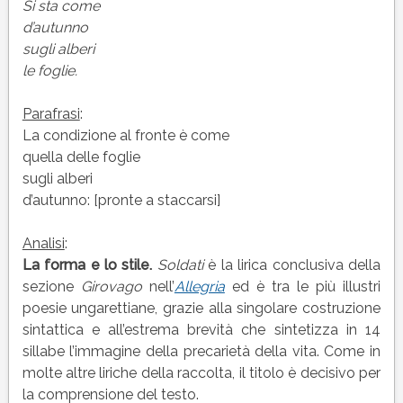
di
Si sta come
Giuseppe
d’autunno
Ungaretti
sugli alberi
|
le foglie.
Testo,
parafrasi
Parafrasi
:
e
La condizione al fronte è come
commento
quella delle foglie
sugli alberi
d’autunno: [pronte a staccarsi]
Analisi
:
La forma e lo stile.
Soldati
è la lirica conclusiva della
sezione
Girovago
nell’
Allegria
ed è tra le più illustri
poesie ungarettiane, grazie alla singolare costruzione
sintattica e all’estrema brevità che sintetizza in 14
sillabe l’immagine della precarietà della vita. Come in
molte altre liriche della raccolta, il titolo è decisivo per
la comprensione del testo.