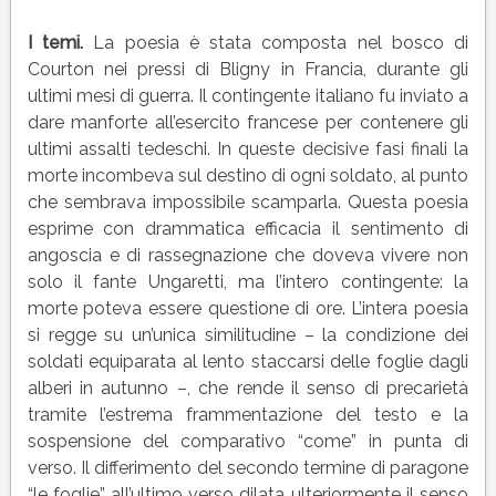
I temi.
La poesia è stata composta nel bosco di
Courton nei pressi di Bligny in Francia, durante gli
ultimi mesi di guerra. Il contingente italiano fu inviato a
dare manforte all’esercito francese per contenere gli
ultimi assalti tedeschi. In queste decisive fasi finali la
morte incombeva sul destino di ogni soldato, al punto
che sembrava impossibile scamparla. Questa poesia
esprime con drammatica efficacia il sentimento di
angoscia e di rassegnazione che doveva vivere non
solo il fante Ungaretti, ma l’intero contingente: la
morte poteva essere questione di ore. L’intera poesia
si regge su un’unica similitudine – la condizione dei
soldati equiparata al lento staccarsi delle foglie dagli
alberi in autunno –, che rende il senso di precarietà
tramite l’estrema frammentazione del testo e la
sospensione del comparativo “come” in punta di
verso. Il differimento del secondo termine di paragone
“le foglie” all’ultimo verso dilata ulteriormente il senso