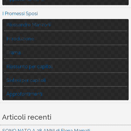
I Promessi Sposi
Alessandro Manzoni
Introduzione
Trama
Riassunto per capitoli
Sintesi per capitoli
Approfontimenti
Articoli recenti
SONO NATO A 28 ANNI di Elena Marnati