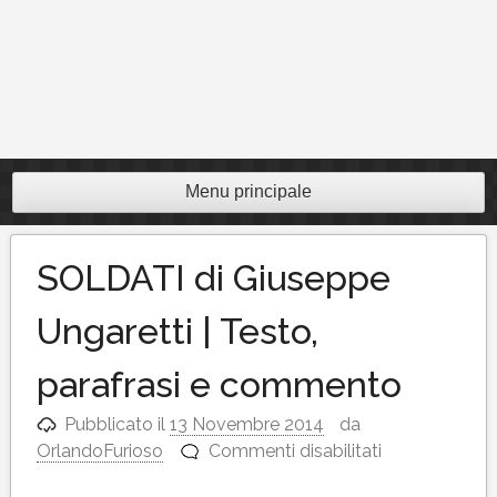
Menu principale
SOLDATI di Giuseppe
Ungaretti | Testo,
parafrasi e commento
Pubblicato il
13 Novembre 2014
da
su
OrlandoFurioso
Commenti disabilitati
SOLDATI