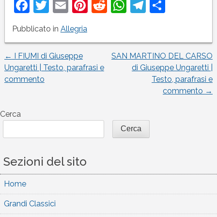
Facebook
Twitter
Email
Pinterest
Reddit
WhatsApp
Telegram
Condivi
Pubblicato in
Allegria
←
I FIUMI di Giuseppe
SAN MARTINO DEL CARSO
Navigazione
Ungaretti | Testo, parafrasi e
di Giuseppe Ungaretti |
commento
Testo, parafrasi e
articoli
commento
→
Cerca
Cerca
Sezioni del sito
Home
Grandi Classici