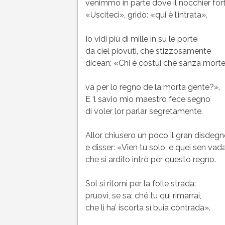
venimmo in parte dove il nocchier for
«Usciteci», gridò: «qui è l’intrata».
Io vidi più di mille in su le porte
da ciel piovuti, che stizzosamente
dicean: «Chi è costui che sanza mort
va per lo regno de la morta gente?».
E ‘l savio mio maestro fece segno
di voler lor parlar segretamente.
Allor chiusero un poco il gran disdeg
e disser: «Vien tu solo, e quei sen vad
che sì ardito intrò per questo regno.
Sol si ritorni per la folle strada:
pruovi, se sa; ché tu qui rimarrai,
che li ha’ iscorta sì buia contrada».