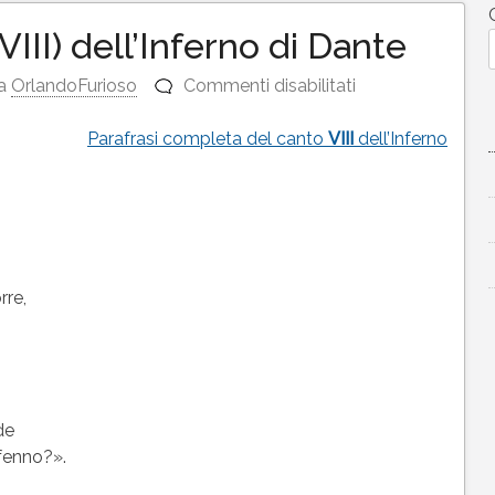
VIII) dell’Inferno di Dante
su
a
OrlandoFurioso
Commenti disabilitati
Testo
del
Parafrasi completa del canto
VIII
dell’Inferno
canto
8
(VIII)
dell’Inferno
di
Dante
re,
de
 fenno?».