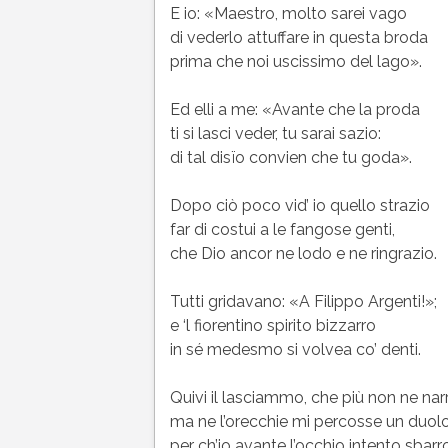
E io: «Maestro, molto sarei vago
di vederlo attuffare in questa broda
prima che noi uscissimo del lago».
Ed elli a me: «Avante che la proda
ti si lasci veder, tu sarai sazio:
di tal disïo convien che tu goda».
Dopo ciò poco vid’ io quello strazio
far di costui a le fangose genti,
che Dio ancor ne lodo e ne ringrazio.
Tutti gridavano: «A Filippo Argenti!»;
e ‘l fiorentino spirito bizzarro
in sé medesmo si volvea co’ denti.
Quivi il lasciammo, che più non ne nar
ma ne l’orecchie mi percosse un duolo
per ch’io avante l’occhio intento sbarro