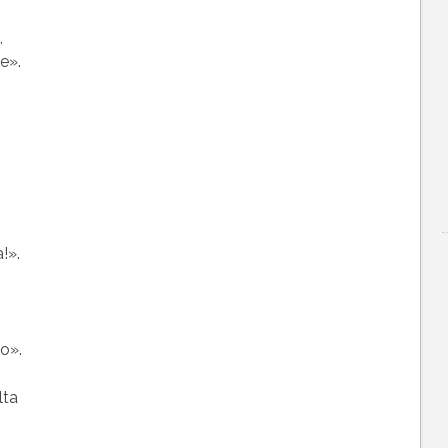
,
e».
!».
to».
lta