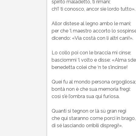
spirito maladetto, ti rimani;
ch’i’ ti conosco, ancor sie lordo tutto».
Allor distese al legno ambo le mani;
per che ‘l maestro accorto lo sospinse
dicendo: «Via costà con li altri cani!».
Lo collo poi con le braccia mi cinse;
basciommi ‘l volto e disse: «Alma sd
benedetta colei che ‘n te s’incinse!
Quei fu al mondo persona orgogliosa;
bontà non è che sua memoria fregi:
così s’è l’ombra sua qui furïosa.
Quanti si tegnon or là sù gran regi
che qui staranno come porci in brago,
di sé lasciando orribili dispregi!».