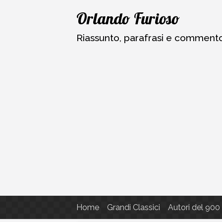
Vai
Orlando Furioso
al
contenuto
Riassunto, parafrasi e commento a
Home
Grandi Classici
Autori del 900