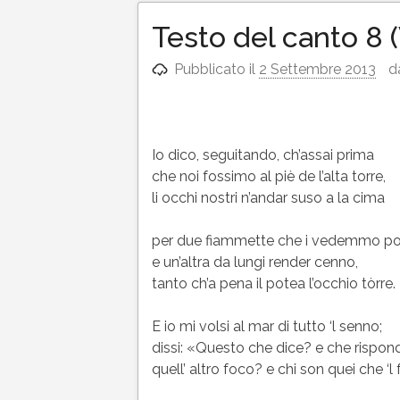
Testo del canto 8 (
Pubblicato il
2 Settembre 2013
d
Io dico, seguitando, ch’assai prima
che noi fossimo al piè de l’alta torre,
li occhi nostri n’andar suso a la cima
per due fiammette che i vedemmo por
e un’altra da lungi render cenno,
tanto ch’a pena il potea l’occhio tòrre.
E io mi volsi al mar di tutto ‘l senno;
dissi: «Questo che dice? e che rispon
quell’ altro foco? e chi son quei che ‘l