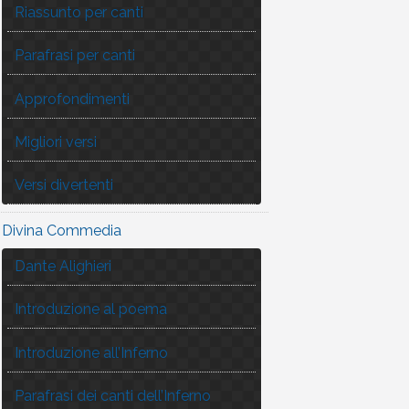
Riassunto per canti
Parafrasi per canti
Approfondimenti
Migliori versi
Versi divertenti
Divina Commedia
Dante Alighieri
Introduzione al poema
Introduzione all’Inferno
Parafrasi dei canti dell’Inferno