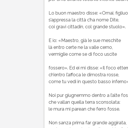
Lo buon maestro disse: «Omai, figliuo
s’appressa la città c’ha nome Dite,
coi gravi cittadin, col grande stuolo».
E io: «Maestro, già le sue meschite
là entro certe ne la valle cerno,
vermiglie come se di foco uscite
fossero». Ed ei mi disse: «Il foco ette
ch’entro l’affoca le dimostra rosse,
come tu vedi in questo basso inferno»
Noi pur giugnemmo dentro a l’alte fo
che vallan quella terra sconsolata:
le mura mi parean che ferro fosse.
Non sanza prima far grande aggirata,