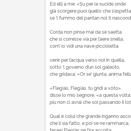
Ed elli a me: «Su per le sucide onde
già scorgere puoi quello che s’aspetta
se ‘l fummo del pantan nol ti nascond
Corda non pinse mai da sé saetta
che sì corresse via per l’aere snella,
com’ io vidi una nave piccioletta
venir per l’acqua verso noi in quella,
sotto ‘l governo d’un sol galeoto,
che gridava: «Or se’ giunta, anima fella
«Flegïàs, Flegïàs, tu gridi a vòto»,
disse lo mio segnore, «a questa volta:
più non ci avrai che sol passando il lo
Qual è colui che grande inganno asco
che li sia fatto, e poi se ne rammarca,
fecesi Flegïàs ne l’ira accolta.