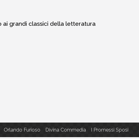
i grandi classici della letteratura
Orlando Furioso
Divina Commedia
I Promessi Sposi