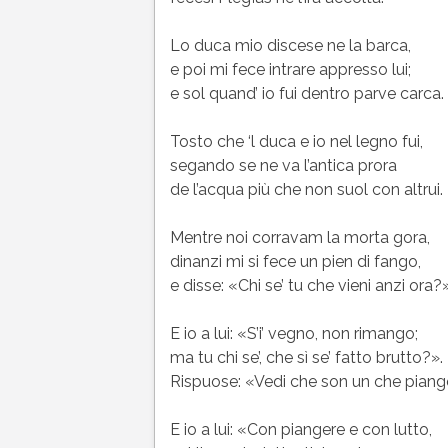
Lo duca mio discese ne la barca,
e poi mi fece intrare appresso lui;
e sol quand’ io fui dentro parve carca.
Tosto che ‘l duca e io nel legno fui,
segando se ne va l’antica prora
de l’acqua più che non suol con altrui.
Mentre noi corravam la morta gora,
dinanzi mi si fece un pien di fango,
e disse: «Chi se’ tu che vieni anzi ora?»
E io a lui: «S’i’ vegno, non rimango;
ma tu chi se’, che sì se’ fatto brutto?».
Rispuose: «Vedi che son un che piang
E io a lui: «Con piangere e con lutto,