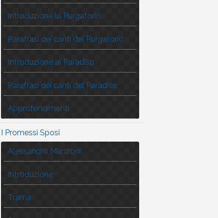
Introduzione la Purgatorio
Parafrasi dei canti del Purgatorio
Introduzione al Paradiso
Parafrasi dei canti del Paradiso
Approfondimenti
I Promessi Sposi
Alessandro Manzoni
Introduzione
Trama