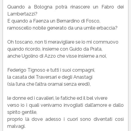
Quando a Bologna potrà rinascere un Fabro dei
Lambertazzi?
E quando a Faenza un Bernardino di Fosco,
ramoscello nobile generato da una umile erbaccia?
Oh toscano, non ti meravigliare se io mi commuovo
quando ricordo, insieme con Guido da Prata,
anche Ugolino di Azzo che visse insieme a noi,
Federigo Tignoso e tutti i suoi compagni,
la casata dei Traversari e degli Anastagi
(sia l’una che l’altra oramai senza eredi),
le donne ed i cavalieri, le fatiche ed il bel vivere
verso io i quali venivamo invogliati dall’amore e dallo
spirito gentile,
proprio là dove adesso i cuori sono diventati così
malvagi.