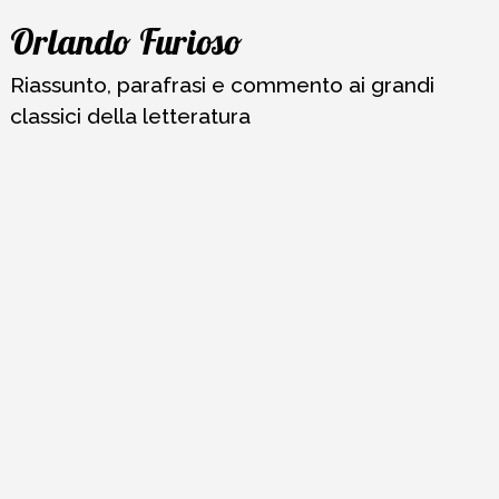
Vai
Orlando Furioso
al
contenuto
Riassunto, parafrasi e commento ai grandi
classici della letteratura