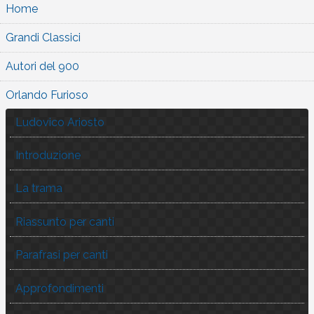
Home
Grandi Classici
Autori del 900
Orlando Furioso
Ludovico Ariosto
Introduzione
La trama
Riassunto per canti
Parafrasi per canti
Approfondimenti