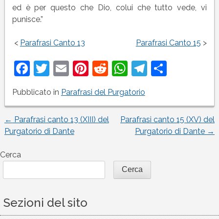
ed è per questo che Dio, colui che tutto vede, vi
punisce.”
<
Parafrasi Canto 13
Parafrasi Canto 15
>
Facebook
Twitter
Email
Pinterest
Reddit
WhatsApp
Telegram
Condivi
Pubblicato in
Parafrasi del Purgatorio
←
Parafrasi canto 13 (XIII) del
Parafrasi canto 15 (XV) del
Navigazione
Purgatorio di Dante
Purgatorio di Dante
→
articoli
Cerca
Cerca
Sezioni del sito