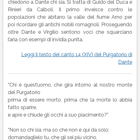
(XIV)
chiedono a Dante chi sia. Si tratta di Guido del Duca e
del
Rinieri da Calboli. Il primo inveisce contro le
Purgatorio
popolazioni che abitano la valle del fiume Arno per
di
poi ricordare gli antichi nobili romagnoli. Proseguendo
Dante
oltre Dante e Virgilio sentono voci che squarciano
l’aria con esempi di invidia punita.
Leggi il testo del canto 14 (XIV) del Purgatorio di
Dante
“Chi è quest’uomo, che gira intorno al nostro monte
del Purgatorio
prima di essere morto, prima che la morte lo abbia
fatto sparire,
e apre e chiude gli occhi a suo piacimento?”
“Non so chi sia, ma so che non è qui da solo;
domandaglielo tu, che gli sei più vicino,