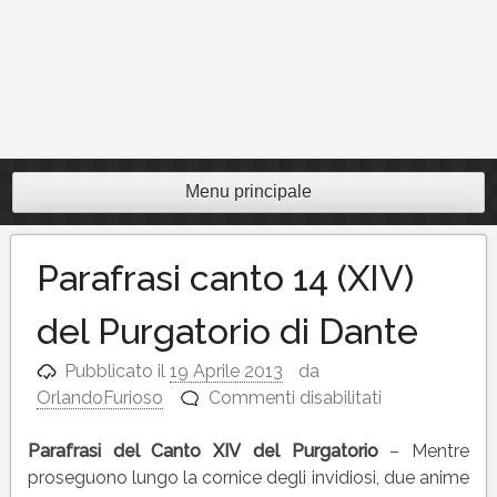
Menu principale
Parafrasi canto 14 (XIV)
del Purgatorio di Dante
Pubblicato il
19 Aprile 2013
da
su
OrlandoFurioso
Commenti disabilitati
Parafrasi
canto
Parafrasi del Canto XIV del Purgatorio
– Mentre
14
proseguono lungo la cornice degli invidiosi, due anime