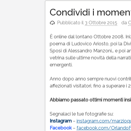
Condividi i moment
Pubblicato il
3 Ottobre 2015
da
O
È online dal lontano Ottobre 2008. In
poema di Ludovico Ariosto, poi la Div
Sposi di Alessandro Manzoni… e poi anco
vetrina sulle ultime novità della narra
emergenti.
Anno dopo anno sempre nuovi contrib
affezionati visitatori, fino a superare i 
Abbiamo passato ottimi momenti insi
Segnalaci le tue fotografie su:
Instagram
–
instagram.com/marzioqu
Facebook
–
facebook.com/Orlando