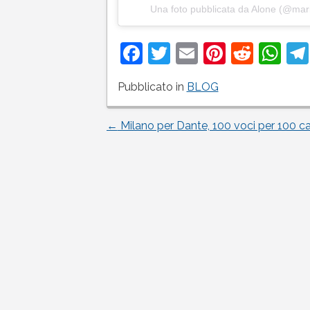
Una foto pubblicata da Alone (@mari
Facebook
Twitter
Email
Pinteres
Reddi
Wh
Pubblicato in
BLOG
←
Milano per Dante, 100 voci per 100 ca
Navigazione
articoli