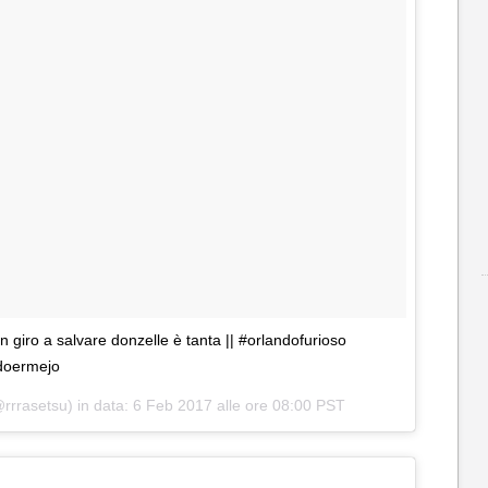
in giro a salvare donzelle è tanta || #orlandofurioso
doermejo
rrrasetsu) in data:
6 Feb 2017 alle ore 08:00 PST