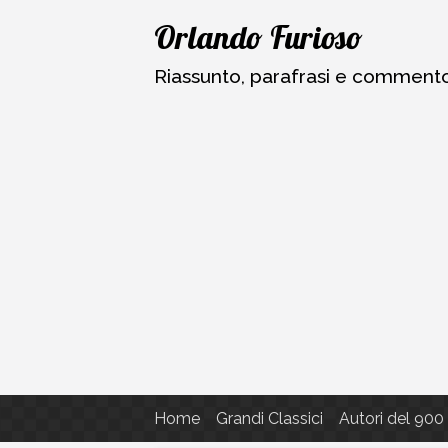
Vai
Orlando Furioso
al
contenuto
Riassunto, parafrasi e commento a
Home
Grandi Classici
Autori del 900