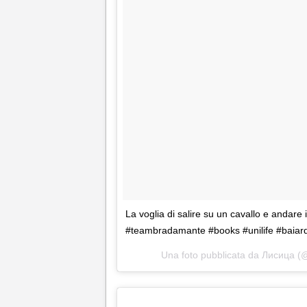
La voglia di salire su un cavallo e andare 
#teambradamante #books #unilife #baiar
Una foto pubblicata da Лисица (@