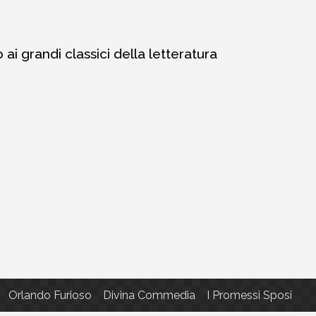
i grandi classici della letteratura
Orlando Furioso
Divina Commedia
I Promessi Sposi