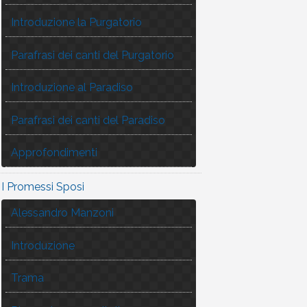
Introduzione la Purgatorio
Parafrasi dei canti del Purgatorio
Introduzione al Paradiso
Parafrasi dei canti del Paradiso
Approfondimenti
I Promessi Sposi
Alessandro Manzoni
Introduzione
Trama