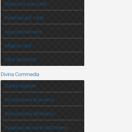
Riassunto per canti
Parafrasi per canti
Approfondimenti
Migliori versi
Versi divertenti
Divina Commedia
Dante Alighieri
Introduzione al poema
Introduzione all’Inferno
Parafrasi dei canti dell’Inferno