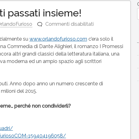
i passati insieme!
su
rlandoFurioso
Commenti disabilitati
Condividi
i
izialmente su
www.orlandofurioso.com
c’era solo il
momenti
ina Commedia di Dante Alighieri, il romanzo I Promessi
passati
ra altri grandi classici della letteratura italiana, una
insieme!
tiva moderna ed un ampio spazio agli scrittori
uti. Anno dopo anno un numero crescente di
2 milioni del 2015.
eme… perché non condividerli?
adri/
FuriosoCOM-159404196058/