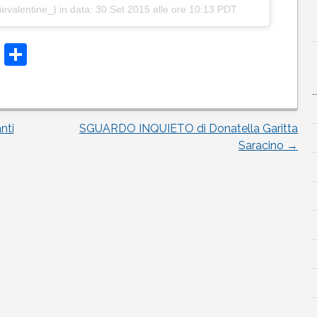
evalentine_) in data:
30 Set 2015 alle ore 10:13 PDT
t
t
atsApp
Telegram
Condividi
nti
SGUARDO INQUIETO di Donatella Garitta
Saracino
→