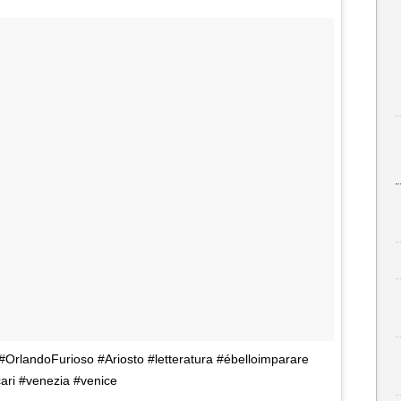
OrlandoFurioso #Ariosto #letteratura #ébelloimparare
cari #venezia #venice