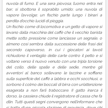
nuvola di fumo. E una sera piovosa; l’uomo entra nel
bar; si sbottona il soprabito umido; una nuvola di
vapore l’avvolge; un fischio parte lungo i binari a
perdita d’occhio lucidi di pioggia.
Un fischio come di locomotiva e un getto di vapore si
levano dalla macchina del caffè che il vecchio barista
mette sotto pressione come lanciasse un segnale, o
almeno così sembra dalla successione delle frasi del
secondo capoverso, in cui i giocatori ai tavoli
richiudono il ventaglio delle carte contro il petto e si
voltano verso il nuovo venuto con una tripla torsione
del collo, delle spalle e delle sedie, mentre gli
avventori al banco sollevano le tazzine e soffiano
sulla superficie del caffè a labbra e occhi socchiusi, o
sorbono il colmo dei boccali dì birra con un’attenzione
esagerata a non farli traboccare. II gatto inarca il
dorso, la cassiera chiude il registratore di cassa che fa
dlìn. Tutti questi segni convergono nell’informare che
sì tratta d’una pìccola stazione di provincia, dove chi