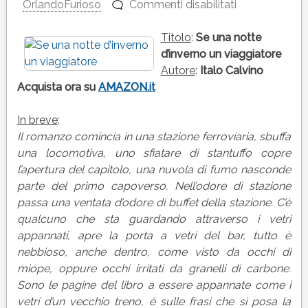
su
OrlandoFurioso
Commenti disabilitati
SE
UNA
Titolo
:
Se una notte
NOTTE
d’inverno un viaggiatore
D’INVERNO
Autore
:
Italo Calvino
UN
Acquista ora su
AMAZON.it
VIAGGIATOR
di
In breve
:
Italo
Il romanzo comincia in una stazione ferroviaria, sbuffa
Calvino
una locomotiva, uno sfiatare di stantuffo copre
l’apertura del capitolo, una nuvola di fumo nasconde
parte del primo capoverso. Nell’odore di stazione
passa una ventata d’odore di buffet della stazione. C’è
qualcuno che sta guardando attraverso i vetri
appannati, apre la porta a vetri del bar, tutto è
nebbioso, anche dentro, come visto da occhi dì
miope, oppure occhi irritati da granelli di carbone.
Sono le pagine del libro a essere appannate come i
vetri d’un vecchio treno, è sulle frasi che si posa la