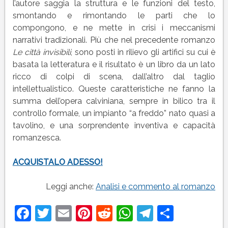
l’autore saggia la struttura e le funzioni del testo,
smontando e rimontando le parti che lo
compongono, e ne mette in crisi i meccanismi
narrativi tradizionali. Più che nel precedente romanzo
Le città invisibili
, sono posti in rilievo gli artifici su cui è
basata la letteratura e il risultato è un libro da un lato
ricco di colpi di scena, dall’altro dal taglio
intellettualistico. Queste caratteristiche ne fanno la
summa dell’opera calviniana, sempre in bilico tra il
controllo formale, un impianto “a freddo” nato quasi a
tavolino, e una sorprendente inventiva e capacità
romanzesca.
ACQUISTALO ADESSO!
Leggi anche:
Analisi e commento al romanzo
Facebook
Twitter
Email
Pinterest
Reddit
WhatsApp
Telegram
Condivi