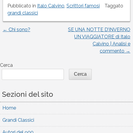
Pubblicato in
Italo Calvino
,
Scrittori famosi
Taggato
grandi classici
←
Chi sono?
SE UNA NOTTE D’INVERNO
Navigazione
UN VIAGGIATORE di Italo
Calvino | Analisi e
articoli
commento
→
Cerca
Cerca
Sezioni del sito
Home
Grandi Classici
Autori del 900