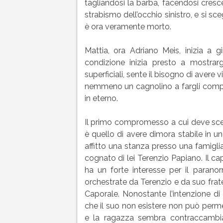
tagliandosi la barba, facendosi cresce
strabismo dell’occhio sinistro, e si 
è ora veramente morto.
Mattia, ora Adriano Meis, inizia a 
condizione inizia presto a mostrargl
superficiali, sente il bisogno di aver
nemmeno un cagnolino a fargli compagn
in eterno.
Il primo compromesso a cui deve scen
è quello di avere dimora stabile in u
affitto una stanza presso una famiglia
cognato di lei Terenzio Papiano. Il c
ha un forte interesse per il parano
orchestrate da Terenzio e da suo fratel
Caporale. Nonostante l’intenzione di
che il suo non esistere non può permet
e la ragazza sembra contraccambia i