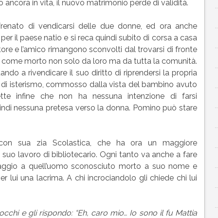
 ancora in vita, il nuovo matrimonio perde di validità.
renato di vendicarsi delle due donne, ed ora anche
 per il paese natio e si reca quindi subito di corsa a casa
re e l’amico rimangono sconvolti dal trovarsi di fronte
o come morto non solo da loro ma da tutta la comunità.
ndo a rivendicare il suo diritto di riprendersi la propria
e di isterismo, commosso dalla vista del bambino avuto
te infine che non ha nessuna intenzione di farsi
uindi nessuna pretesa verso la donna. Pomino può stare
 con sua zia Scolastica, che ha ora un maggiore
l suo lavoro di bibliotecario. Ogni tanto va anche a fare
maggio a quell’uomo sconosciuto morto a suo nome e
 lui una lacrima. A chi incrociandolo gli chiede chi lui
occhi e gli rispondo: “Eh, caro mio… Io sono il fu Mattia