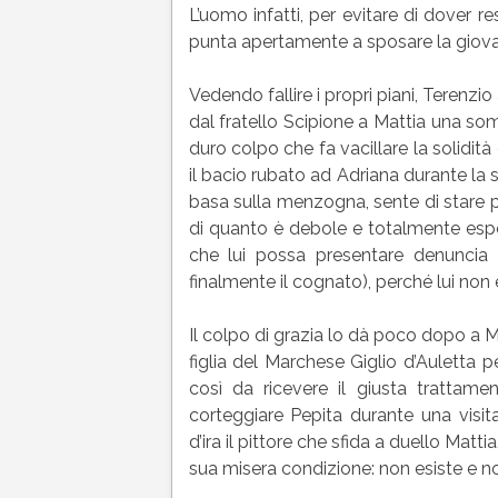
L’uomo infatti, per evitare di dover re
punta apertamente a sposare la giov
Vedendo fallire i propri piani, Terenzio
dal fratello Scipione a Mattia una so
duro colpo che fa vacillare la solidit
il bacio rubato ad Adriana durante la s
basa sulla menzogna, sente di stare 
di quanto è debole e totalmente espos
che lui possa presentare denuncia 
finalmente il cognato), perché lui non 
Il colpo di grazia lo dà poco dopo a M
figlia del Marchese Giglio d’Auletta p
così da ricevere il giusta trattamen
corteggiare Pepita durante una visi
d’ira il pittore che sfida a duello Matt
sua misera condizione: non esiste e no