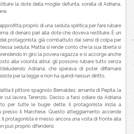
stituire la dote della moglie defunta, sorella di Adriana,
ane.
 approfitta proprio di una seduta spiritica per fare rubare
mma di denaro pari alla dote che doveva restituire. È un
à del protagonista, già combattuto dai sensi di colpa per
tessa seduta. Mattia si rende conto che la sua libertà si
prendendo in giro la povera ragazza e si accorge anche
to alla volontà altrui: gli possono rubare tutto senza
(deludendo Adriana, che sperava di poter diffamare
esiste per la legge e non ha quindi nessun diritto.
attia il pittore spagnolo Bernaldez, amante di Pepita, la
er cui lavora Terenzio. Deciso a farsi odiare da Adriana
to per tutte le bugie dette, il protagonista inizia a
ta presso il Marchese. Questo atteggiamento accende
ia. Il protagonista è messo ancora una volta di fronte alla
n può proprio difendersi.