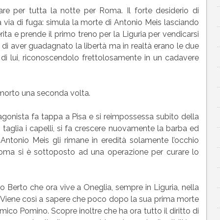
re per tutta la notte per Roma. Il forte desiderio di
a via di fuga: simula la morte di Antonio Meis lasciando
ta e prende il primo treno per la Liguria per vendicarsi
 di aver guadagnato la libertà ma in realtà erano le due
 di lui, riconoscendolo frettolosamente in un cadavere
morto una seconda volta.
tagonista fa tappa a Pisa e si reimpossessa subito della
 taglia i capelli, si fa crescere nuovamente la barba ed
Antonio Meis gli rimane in eredità solamente l’occhio
Roma si è sottoposto ad una operazione per curare lo
llo Berto che ora vive a Oneglia, sempre in Liguria, nella
. Viene così a sapere che poco dopo la sua prima morte
ico Pomino. Scopre inoltre che ha ora tutto il diritto di