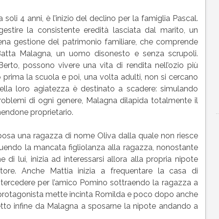
li 4 anni, è l’inizio del declino per la famiglia Pascal.
stire la consistente eredità lasciata dal marito, un
iena gestione del patrimonio familiare, che comprende
 Batta Malagna, un uomo disonesto e senza scrupoli.
Berto, possono vivere una vita di rendita nell’ozio più
 prima la scuola e poi, una volta adulti, non si cercano
la loro agiatezza è destinato a scadere: simulando
oblemi di ogni genere, Malagna dilapida totalmente il
nendone proprietario.
sa una ragazza di nome Oliva dalla quale non riesce
ibuendo la mancata figliolanza alla ragazza, nonostante
di lui, inizia ad interessarsi allora alla propria nipote
tore. Anche Mattia inizia a frequentare la casa di
i intercedere per l’amico Pomino sottraendo la ragazza a
 il protagonista mette incinta Romilda e poco dopo anche
etto infine da Malagna a sposarne la nipote andando a
.