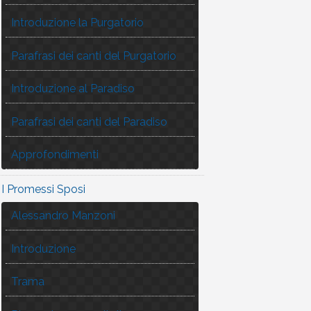
Introduzione la Purgatorio
Parafrasi dei canti del Purgatorio
Introduzione al Paradiso
Parafrasi dei canti del Paradiso
Approfondimenti
I Promessi Sposi
Alessandro Manzoni
Introduzione
Trama