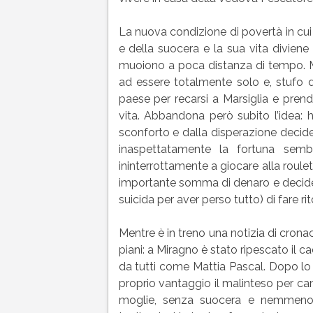
La nuova condizione di povertà in cui 
e della suocera e la sua vita divien
muoiono a poca distanza di tempo. M
ad essere totalmente solo e, stufo del
paese per recarsi a Marsiglia e pren
vita. Abbandona però subito l’idea:
sconforto e dalla disperazione decide
inaspettatamente la fortuna semb
ininterrottamente a giocare alla roulet
importante somma di denaro e decide i
suicida per aver perso tutto) di fare ri
Mentre è in treno una notizia di crona
piani: a Miragno è stato ripescato il 
da tutti come Mattia Pascal. Dopo lo s
proprio vantaggio il malinteso per ca
moglie, senza suocera e nemmeno d