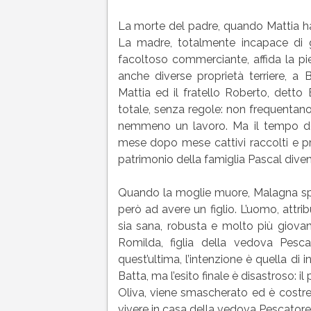
La morte del padre, quando Mattia ha so
La madre, totalmente incapace di ge
facoltoso commerciante, affida la p
anche diverse proprietà terriere, a
Mattia ed il fratello Roberto, detto 
totale, senza regole: non frequentano
nemmeno un lavoro. Ma il tempo del
mese dopo mese cattivi raccolti e pr
patrimonio della famiglia Pascal dive
Quando la moglie muore, Malagna spo
però ad avere un figlio. L’uomo, attr
sia sana, robusta e molto più giovane 
Romilda, figlia della vedova Pesca
quest’ultima, l’intenzione è quella d
Batta, ma l’esito finale è disastroso:
Oliva, viene smascherato ed è costr
vivere in casa della vedova Pescatore