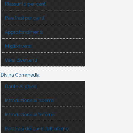
Riassunto per canti
Parafrasi per canti
Approfondimenti
Migliori versi
Versi divertenti
Divina Commedia
Dante Alighieri
Introduzione al poema
Introduzione all’Inferno
Parafrasi dei canti dell’Inferno