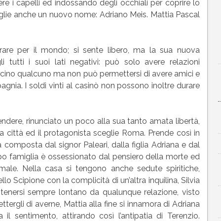
re i capelli ed indossando degli occhiali per coprire lo
sceglie anche un nuovo nome: Adriano Meis. Mattia Pascal
girare per il mondo; si sente libero, ma la sua nuova
i tutti i suoi lati negativi: può solo avere relazioni
e vicino qualcuno ma non può permettersi di avere amici e
ia. I soldi vinti al casinò non possono inoltre durare
dere, rinunciato un poco alla sua tanto amata libertà,
na città ed il protagonista sceglie Roma. Prende così in
 composta dal signor Paleari, dalla figlia Adriana e dal
apo famiglia è ossessionato dal pensiero della morte ed
rmale. Nella casa si tengono anche sedute spiritiche,
lo Scipione con la complicità di un’altra inquilina, Silvia
 tenersi sempre lontano da qualunque relazione, visto
tergli di averne, Mattia alla fine si innamora di Adriana
l sentimento, attirando così l’antipatia di Terenzio.