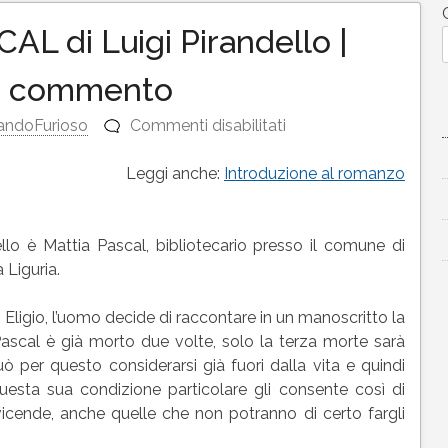
L di Luigi Pirandello |
i e commento
su
andoFurioso
Commenti disabilitati
IL
FU
Leggi anche:
Introduzione al romanzo
MATTIA
PASCAL
di
lo è Mattia Pascal, bibliotecario presso il comune di
Luigi
 Liguria.
Pirandello
|
Eligio, l’uomo decide di raccontare in un manoscritto la
Riassunto,
 Pascal è già morto due volte, solo la terza morte sarà
analisi
può per questo considerarsi già fuori dalla vita e quindi
e
questa sua condizione particolare gli consente così di
commento
vicende, anche quelle che non potranno di certo fargli