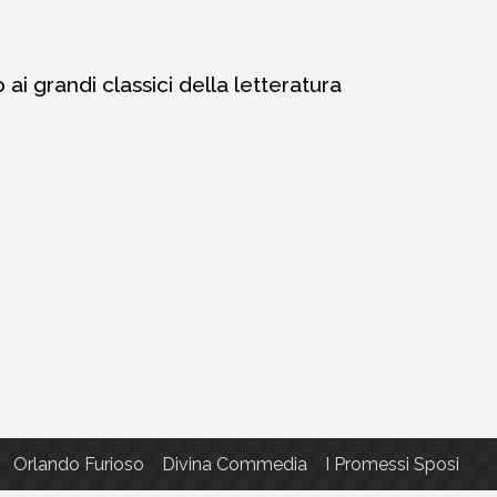
i grandi classici della letteratura
Orlando Furioso
Divina Commedia
I Promessi Sposi