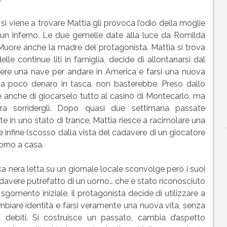
si viene a trovare Mattia gli provoca l’odio della moglie
e un inferno. Le due gemelle date alla luce da Romilda
uore anche la madre del protagonista. Mattia si trova
le continue liti in famiglia, decide di allontanarsi dal
dere una nave per andare in America e farsi una nuova
 ha poco denaro in tasca, non basterebbe. Preso dallo
 anche di giocarselo tutto al casinò di Montecarlo, ma
ra sorridergli. Dopo quasi due settimana passate
te in uno stato di trance, Mattia riesce a racimolare una
nfine (scosso dalla vista del cadavere di un giocatore
torno a casa.
ca nera letta su un giornale locale sconvolge però i suoi
cadavere putrefatto di un uomo… che è stato riconosciuto
gomento iniziale, il protagonista decide di utilizzare a
mbiare identità e farsi veramente una nuova vita, senza
ebiti. Si costruisce un passato, cambia d’aspetto