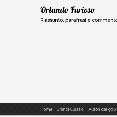
Vai
Orlando Furioso
al
contenuto
Riassunto, parafrasi e commento a
Home
Grandi Classici
Autori del 900