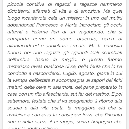
piccola comitiva di
ragazzi e ragazze nemmeno
diciottenni, affamati di vita e di emozioni. Ma quel
luogo incantevole cela un mistero: in uno dei mulini
abbandonati Francesco e Marta incrociano gli occhi
atterriti e insieme fieri di un vagabondo, che si
comporta come un uomo braccato, cerca di
allontanarli ed è addirittura armato. Ma la curiosità
buona dei due ragazzi, gli sguardi leali scambiati
nell’ombra, hanno la meglio: e presto l’uomo
misterioso rivela qualcosa di sé, della ferita che lo ha
condotto a nascondersi… Luglio, agosto, giorni in cui
la vampa dell’estate si accompagna ai sapori dei fichi
maturi, delle olive in salamoia, del pane preparato in
casa con un rito affascinante, sul far del mattino. E poi
settembre, l’estate che si va spegnendo, il ritorno alla
scuola e alla vita usata, la maggiore età che si
avvicina: e con essa la consapevolezza che l’incanto
non è nulla senza il coraggio, senza l’impegno che
ogni vita adulta richiede.