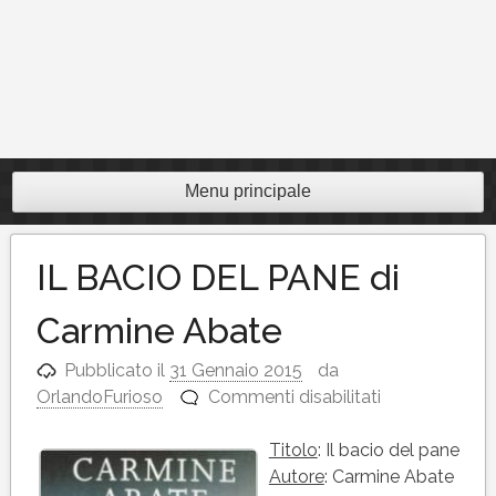
Menu principale
IL BACIO DEL PANE di
Carmine Abate
Pubblicato il
31 Gennaio 2015
da
su
OrlandoFurioso
Commenti disabilitati
IL
BACIO
Titolo
: Il bacio del pane
DEL
Autore
: Carmine Abate