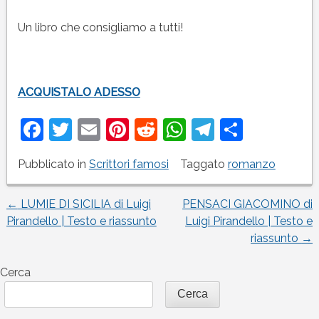
Un libro che consigliamo a tutti!
ACQUISTALO ADESSO
Facebook
Twitter
Email
Pinterest
Reddit
WhatsApp
Telegram
Condivi
Pubblicato in
Scrittori famosi
Taggato
romanzo
←
LUMIE DI SICILIA di Luigi
PENSACI GIACOMINO di
Navigazione
Pirandello | Testo e riassunto
Luigi Pirandello | Testo e
riassunto
→
articoli
Cerca
Cerca