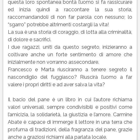
questa loro spontanea bontà l’uomo si fa rassicurare
ed inizia quindi a raccontare la sua storia,
raccomandandoli di non far parola con nessuno; lo
“sgarro” potrebbe altrimenti costargli la vita!
La sua è una storia di coraggio, di lotta alla criminalità,
di dolore e sacrifici.
I due ragazzi, uniti da questo segreto, inizieranno a
coltivare anche un forte sentimento di amore che
inizialmente non vorranno assecondare.
Francesco e Marta riusciranno a tenere segreto il
nascondiglio del fuggiasco? Riuscirà l’uomo a far
valere i propri diritti e ad aver salva la vita?
Il bacio del pane è un libro in cui l’autore richiama
valori universali, sempre condivisibili e positivi come
l’amicizia, la solidarietà, la giustizia e l’amore. Carmine
Abate è capace di immerge il lettore in una terra che
profuma di tradizioni, della fragranza del pane, grazie
anche a graziosi richiami alla parlata locale.