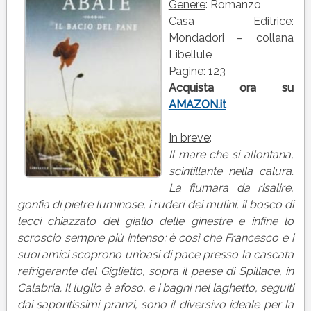
PANE
Genere
: Romanzo
di
Casa Editrice
:
Carmine
Mondadori – collana
Abate
Libellule
Pagine
: 123
Acquista ora su
AMAZON.it
In breve
:
Il mare che si allontana,
scintillante nella calura.
La fiumara da risalire,
gonfia di pietre luminose, i ruderi dei mulini,
il bosco di
lecci chiazzato del giallo delle ginestre e infine lo
scroscio sempre più intenso: è così che Francesco e i
suoi
amici scoprono un’oasi di pace presso la cascata
refrigerante del Giglietto, sopra il paese di Spillace, in
Calabria. Il luglio è afoso, e i bagni nel laghetto, seguiti
dai saporitissimi pranzi, sono il diversivo ideale per la