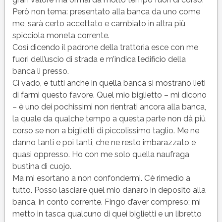
Però non tema: presentato alla banca da uno come
me, sarà certo accettato e cambiato in altra più
spicciola moneta corrente.
Così dicendo il padrone della trattoria esce con me
fuori dell’uscio di strada e m’indica l’edificio della
banca lì presso.
Ci vado, e tutti anche in quella banca si mostrano lieti
di farmi questo favore. Quel mio biglietto – mi dicono
– è uno dei pochissimi non rientrati ancora alla banca,
la quale da qualche tempo a questa parte non dà più
corso se non a biglietti di piccolissimo taglio. Me ne
danno tanti e poi tanti, che ne resto imbarazzato e
quasi oppresso. Ho con me solo quella naufraga
bustina di cuojo.
Ma mi esortano a non confondermi. C’è rimedio a
tutto. Posso lasciare quel mio danaro in deposito alla
banca, in conto corrente. Fingo d’aver compreso; mi
metto in tasca qualcuno di quei biglietti e un libretto