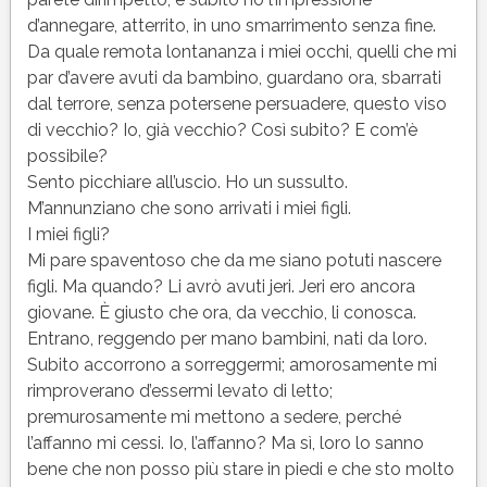
d’annegare, atterrito, in uno smarrimento senza fine.
Da quale remota lontananza i miei occhi, quelli che mi
par d’avere avuti da bambino, guardano ora, sbarrati
dal terrore, senza potersene persuadere, questo viso
di vecchio? Io, già vecchio? Così subito? E com’è
possibile?
Sento picchiare all’uscio. Ho un sussulto.
M’annunziano che sono arrivati i miei figli.
I miei figli?
Mi pare spaventoso che da me siano potuti nascere
figli. Ma quando? Li avrò avuti jeri. Jeri ero ancora
giovane. È giusto che ora, da vecchio, li conosca.
Entrano, reggendo per mano bambini, nati da loro.
Subito accorrono a sorreggermi; amorosamente mi
rimproverano d’essermi levato di letto;
premurosamente mi mettono a sedere, perché
l’affanno mi cessi. Io, l’affanno? Ma sì, loro lo sanno
bene che non posso più stare in piedi e che sto molto