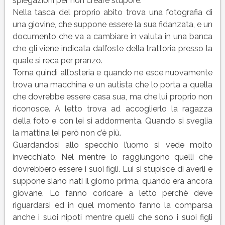
spiegazioni per non creare stupore.
Nella tasca del proprio abito trova una fotografia di
una giovine, che suppone essere la sua fidanzata, e un
documento che va a cambiare in valuta in una banca
che gli viene indicata dall’oste della trattoria presso la
quale si reca per pranzo.
Torna quindi all’osteria e quando ne esce nuovamente
trova una macchina e un autista che lo porta a quella
che dovrebbe essere casa sua, ma che lui proprio non
riconosce. A letto trova ad accoglierlo la ragazza
della foto e con lei si addormenta. Quando si sveglia
la mattina lei però non c’è più.
Guardandosi allo specchio l’uomo si vede molto
invecchiato. Nel mentre lo raggiungono quelli che
dovrebbero essere i suoi figli. Lui si stupisce di averli e
suppone siano nati il giorno prima, quando era ancora
giovane. Lo fanno coricare a letto perchè deve
riguardarsi ed in quel momento fanno la comparsa
anche i suoi nipoti mentre quelli che sono i suoi figli