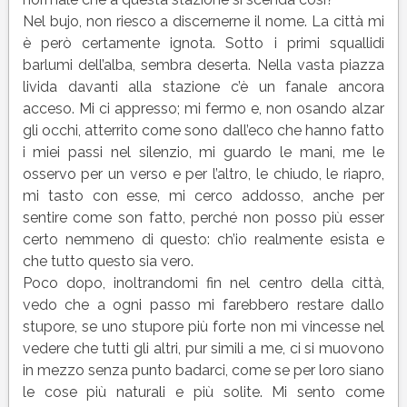
Nel bujo, non riesco a discernerne il nome. La città mi
è però certamente ignota. Sotto i primi squallidi
barlumi dell’alba, sembra deserta. Nella vasta piazza
livida davanti alla stazione c’è un fanale ancora
acceso. Mi ci appresso; mi fermo e, non osando alzar
gli occhi, atterrito come sono dall’eco che hanno fatto
i miei passi nel silenzio, mi guardo le mani, me le
osservo per un verso e per l’altro, le chiudo, le riapro,
mi tasto con esse, mi cerco addosso, anche per
sentire come son fatto, perché non posso più esser
certo nemmeno di questo: ch’io realmente esista e
che tutto questo sia vero.
Poco dopo, inoltrandomi fin nel centro della città,
vedo che a ogni passo mi farebbero restare dallo
stupore, se uno stupore più forte non mi vincesse nel
vedere che tutti gli altri, pur simili a me, ci si muovono
in mezzo senza punto badarci, come se per loro siano
le cose più naturali e più solite. Mi sento come