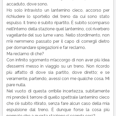
accaduto, dove sono.
Ho solo intravisto un lanternino cieco, accorso per
richiudere lo sportello del treno da cui sono stato
espulso. Il treno è subito ripartito. È subito scomparso
nell’interno della stazione quel lanternino, col riverbero
vagellante del suo lume vano. Nello stordimento, non
m’è nemmeno passato per il capo di corrergli dietro
per domandare spiegazioni e far reclamo.
Ma reclamo di che?
Con infinito sgomento m’accorgo di non aver più idea
d’essermi messo in viaggio su un treno. Non ricordo
più affatto di dove sia partito, dove diretto; e se
veramente, partendo, avessi con me qualche cosa. Mi
pare nulla.
Nel vuoto di questa orribile incertezza, subitamente
mi prende il terrore di quello spettrale lanternino cieco
che s’è subito ritirato, senza fare alcun caso della mia
espulsione dal treno. È dunque forse la cosa più
normale che a questa stazione si scenda così?