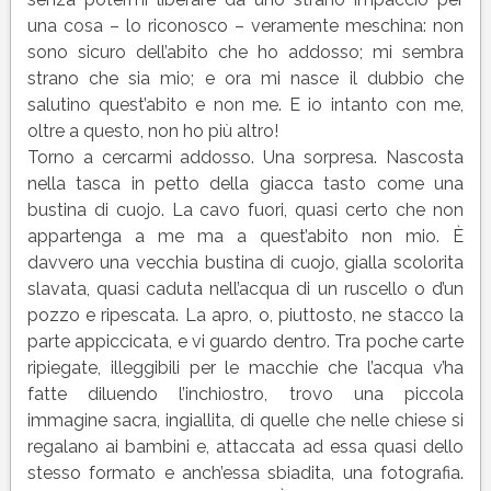
una cosa – lo riconosco – veramente meschina: non
sono sicuro dell’abito che ho addosso; mi sembra
strano che sia mio; e ora mi nasce il dubbio che
salutino quest’abito e non me. E io intanto con me,
oltre a questo, non ho più altro!
Torno a cercarmi addosso. Una sorpresa. Nascosta
nella tasca in petto della giacca tasto come una
bustina di cuojo. La cavo fuori, quasi certo che non
appartenga a me ma a quest’abito non mio. È
davvero una vecchia bustina di cuojo, gialla scolorita
slavata, quasi caduta nell’acqua di un ruscello o d’un
pozzo e ripescata. La apro, o, piuttosto, ne stacco la
parte appiccicata, e vi guardo dentro. Tra poche carte
ripiegate, illeggibili per le macchie che l’acqua v’ha
fatte diluendo l’inchiostro, trovo una piccola
immagine sacra, ingiallita, di quelle che nelle chiese si
regalano ai bambini e, attaccata ad essa quasi dello
stesso formato e anch’essa sbiadita, una fotografia.