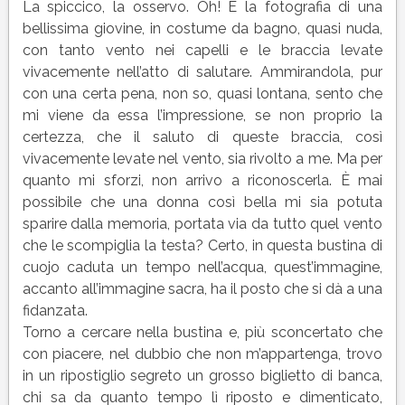
La spiccico, la osservo. Oh! È la fotografia di una
bellissima giovine, in costume da bagno, quasi nuda,
con tanto vento nei capelli e le braccia levate
vivacemente nell’atto di salutare. Ammirandola, pur
con una certa pena, non so, quasi lontana, sento che
mi viene da essa l’impressione, se non proprio la
certezza, che il saluto di queste braccia, così
vivacemente levate nel vento, sia rivolto a me. Ma per
quanto mi sforzi, non arrivo a riconoscerla. È mai
possibile che una donna così bella mi sia potuta
sparire dalla memoria, portata via da tutto quel vento
che le scompiglia la testa? Certo, in questa bustina di
cuojo caduta un tempo nell’acqua, quest’immagine,
accanto all’immagine sacra, ha il posto che si dà a una
fidanzata.
Torno a cercare nella bustina e, più sconcertato che
con piacere, nel dubbio che non m’appartenga, trovo
in un ripostiglio segreto un grosso biglietto di banca,
chi sa da quanto tempo lì riposto e dimenticato,