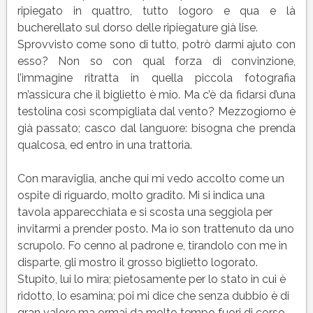
ripiegato in quattro, tutto logoro e qua e là
bucherellato sul dorso delle ripiegature già lise.
Sprovvisto come sono di tutto, potrò darmi ajuto con
esso? Non so con qual forza di convinzione,
l’immagine ritratta in quella piccola fotografia
m’assicura che il biglietto è mio. Ma c’è da fidarsi d’una
testolina così scompigliata dal vento? Mezzogiorno è
già passato; casco dal languore: bisogna che prenda
qualcosa, ed entro in una trattoria.
Con maraviglia, anche qui mi vedo accolto come un
ospite di riguardo, molto gradito. Mi si indica una
tavola apparecchiata e si scosta una seggiola per
invitarmi a prender posto. Ma io son trattenuto da uno
scrupolo. Fo cenno al padrone e, tirandolo con me in
disparte, gli mostro il grosso biglietto logorato.
Stupito, lui lo mira; pietosamente per lo stato in cui è
ridotto, lo esamina; poi mi dice che senza dubbio è di
gran valore ma ormai da molto tempo fuori di corso.