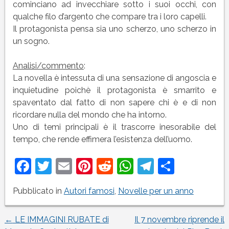
cominciano ad invecchiare sotto i suoi occhi, con
qualche filo d’argento che compare tra i loro capelli.
Il protagonista pensa sia uno scherzo, uno scherzo in
un sogno.
Analisi/commento
:
La novella è intessuta di una sensazione di angoscia e
inquietudine poichè il protagonista è smarrito e
spaventato dal fatto di non sapere chi è e di non
ricordare nulla del mondo che ha intorno.
Uno di temi principali è il trascorre inesorabile del
tempo, che rende effimera l’esistenza dell’uomo.
Facebook
Twitter
Email
Pinterest
Reddit
WhatsApp
Telegram
Condivi
Pubblicato in
Autori famosi
,
Novelle per un anno
←
LE IMMAGINI RUBATE di
Il 7 novembre riprende il
Navigazione