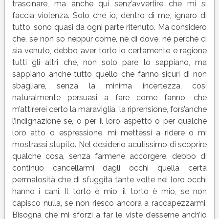
trascinare, ma anche qui senz’avvertire che mi si
faccia violenza. Solo che io, dentro di me, ignaro di
tutto, sono quasi da ogni parte ritenuto. Ma considero
che, se non so neppur come, né di dove, né perché ci
sia venuto, debbo aver torto io certamente e ragione
tutti gli altri che, non solo pare lo sappiano, ma
sappiano anche tutto quello che fanno sicuri di non
sbagliare, senza la minima incertezza, così
naturalmente persuasi a fare come fanno, che
m’attirerei certo la maraviglia, la riprensione, fors’anche
l’indignazione se, o per il loro aspetto o per qualche
loro atto o espressione, mi mettessi a ridere o mi
mostrassi stupito. Nel desiderio acutissimo di scoprire
qualche cosa, senza farmene accorgere, debbo di
continuo cancellarmi dagli occhi quella certa
permalosità che di sfuggita tante volte nei loro occhi
hanno i cani. Il torto è mio, il torto è mio, se non
capisco nulla, se non riesco ancora a raccapezzarmi.
Bisogna che mi sforzi a far le viste d’esserne anch’io