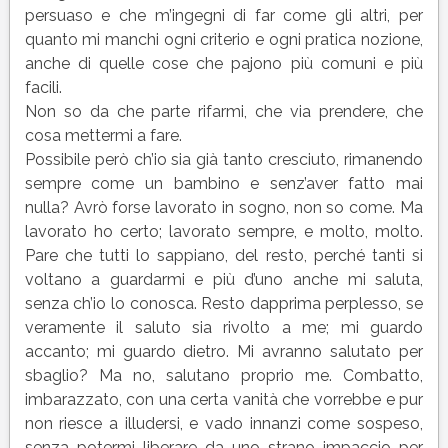
persuaso e che m’ingegni di far come gli altri, per
quanto mi manchi ogni criterio e ogni pratica nozione,
anche di quelle cose che pajono più comuni e più
facili.
Non so da che parte rifarmi, che via prendere, che
cosa mettermi a fare.
Possibile però ch’io sia già tanto cresciuto, rimanendo
sempre come un bambino e senz’aver fatto mai
nulla? Avrò forse lavorato in sogno, non so come. Ma
lavorato ho certo; lavorato sempre, e molto, molto.
Pare che tutti lo sappiano, del resto, perché tanti si
voltano a guardarmi e più d’uno anche mi saluta,
senza ch’io lo conosca. Resto dapprima perplesso, se
veramente il saluto sia rivolto a me; mi guardo
accanto; mi guardo dietro. Mi avranno salutato per
sbaglio? Ma no, salutano proprio me. Combatto,
imbarazzato, con una certa vanità che vorrebbe e pur
non riesce a illudersi, e vado innanzi come sospeso,
senza potermi liberare da uno strano impaccio per