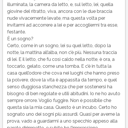
illuminata, la camera da letto, e, sul letto, lei, quella
giovine del ritratto, viva, ancora con le due braccia
nude vivacemente levate, ma questa volta per
invitarmi ad accorrere a lei e per accogliermi tra esse,
festante.
È un sogno?
Certo, come in un sogno, lei su quel letto, dopo la
notte, la mattina all’alba, non c’è più. Nessuna traccia
di lei. E il letto, che fu così caldo nella notte, è ora, a
toccarlo, gelato, come una tomba. E c’è in tutta la
casa quell’odore che cova nei luoghi che hanno preso
la polvere, dove la vita è appassita da tempo, e quel
senso d’uggiosa stanchezza che per sostenersi ha
bisogno di ben regolate e utili abitudini. Io ne ho avuto
sempre orrore. Voglio fuggire. Non è possibile che
questa sia la mia casa. Questo è un incubo. Certo ho
sognato uno dei sogni più assurdi. Quasi per averne la
prova, vado a guardarmi a uno specchio appeso alla
parete dirimpetto, e subito ho l’impressione