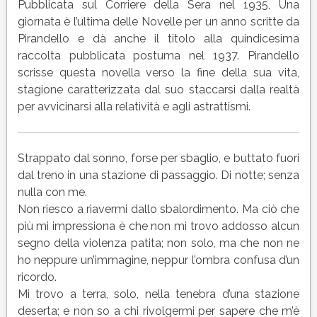
GIORNATA
Pubblicata sul Corriere della Sera nel 1935, Una
di
giornata è l’ultima delle Novelle per un anno scritte da
Luigi
Pirandello e dà anche il titolo alla quindicesima
Pirandello
raccolta pubblicata postuma nel 1937. Pirandello
|
scrisse questa novella verso la fine della sua vita,
Testo,
stagione caratterizzata dal suo staccarsi dalla realtà
riassunto
per avvicinarsi alla relatività e agli astrattismi.
e
analisi
Strappato dal sonno, forse per sbaglio, e buttato fuori
dal treno in una stazione di passaggio. Di notte; senza
nulla con me.
Non riesco a riavermi dallo sbalordimento. Ma ciò che
più mi impressiona è che non mi trovo addosso alcun
segno della violenza patita; non solo, ma che non ne
ho neppure un’immagine, neppur l’ombra confusa d’un
ricordo.
Mi trovo a terra, solo, nella tenebra d’una stazione
deserta; e non so a chi rivolgermi per sapere che m’è