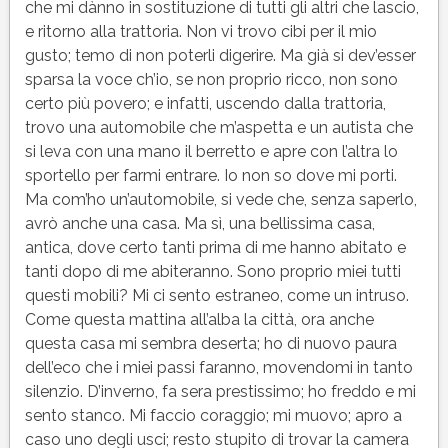
che mi dànno in sostituzione di tutti gli altri che lascio,
e ritorno alla trattoria. Non vi trovo cibi per il mio
gusto; temo di non poterli digerire. Ma già si dev’esser
sparsa la voce ch’io, se non proprio ricco, non sono
certo più povero; e infatti, uscendo dalla trattoria,
trovo una automobile che m’aspetta e un autista che
si leva con una mano il berretto e apre con l’altra lo
sportello per farmi entrare. Io non so dove mi porti.
Ma com’ho un’automobile, si vede che, senza saperlo,
avrò anche una casa. Ma sì, una bellissima casa,
antica, dove certo tanti prima di me hanno abitato e
tanti dopo di me abiteranno. Sono proprio miei tutti
questi mobili? Mi ci sento estraneo, come un intruso.
Come questa mattina all’alba la città, ora anche
questa casa mi sembra deserta; ho di nuovo paura
dell’eco che i miei passi faranno, movendomi in tanto
silenzio. D’inverno, fa sera prestissimo; ho freddo e mi
sento stanco. Mi faccio coraggio; mi muovo; apro a
caso uno degli usci; resto stupito di trovar la camera