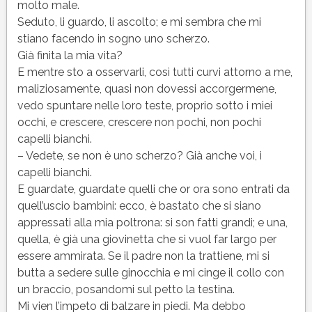
molto male.
Seduto, li guardo, li ascolto; e mi sembra che mi
stiano facendo in sogno uno scherzo.
Già finita la mia vita?
E mentre sto a osservarli, così tutti curvi attorno a me,
maliziosamente, quasi non dovessi accorgermene,
vedo spuntare nelle loro teste, proprio sotto i miei
occhi, e crescere, crescere non pochi, non pochi
capelli bianchi.
– Vedete, se non è uno scherzo? Già anche voi, i
capelli bianchi.
E guardate, guardate quelli che or ora sono entrati da
quell’uscio bambini: ecco, è bastato che si siano
appressati alla mia poltrona: si son fatti grandi; e una,
quella, è già una giovinetta che si vuol far largo per
essere ammirata. Se il padre non la trattiene, mi si
butta a sedere sulle ginocchia e mi cinge il collo con
un braccio, posandomi sul petto la testina.
Mi vien l’impeto di balzare in piedi. Ma debbo