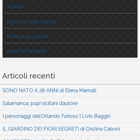
Trama
Riassunto per capitoli
Sintesi per capitoli
Approfontimenti
Articoli recenti
SONO NATO A 28 ANNI di Elena Marnati
Salamanca, pupi siciliani d’autore
I personaggi dell’Orlando Furioso | Livio Baggio
IL GIARDINO DEI FIORI SEGRETI di Cristina Caboni