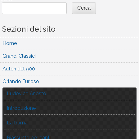
Cerca
Sezioni del sito
Home
Grandi Classici
Autori del 900
Orlando Furioso
Ludovico Ariosto
Introduzione
La trama
Riassunto per canti