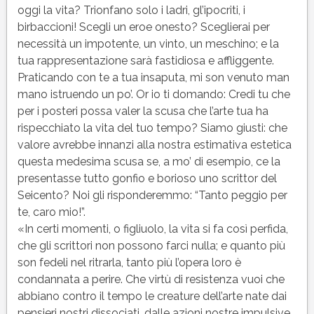
oggi la vita? Trionfano solo i ladri, gl’ipocriti, i
birbaccioni! Scegli un eroe onesto? Sceglierai per
necessità un impotente, un vinto, un meschino; e la
tua rappresentazione sarà fastidiosa e affliggente.
Praticando con te a tua insaputa, mi son venuto man
mano istruendo un po’. Or io ti domando: Credi tu che
per i posteri possa valer la scusa che l’arte tua ha
rispecchiato la vita del tuo tempo? Siamo giusti: che
valore avrebbe innanzi alla nostra estimativa estetica
questa medesima scusa se, a mo’ di esempio, ce la
presentasse tutto gonfio e borioso uno scrittor del
Seicento? Noi gli risponderemmo: “Tanto peggio per
te, caro mio!”.
«In certi momenti, o figliuolo, la vita si fa così perfida,
che gli scrittori non possono farci nulla; e quanto più
son fedeli nel ritrarla, tanto più l’opera loro è
condannata a perire. Che virtù di resistenza vuoi che
abbiano contro il tempo le creature dell’arte nate dai
pensieri nostri dissociati, dalle azioni nostre impulsive