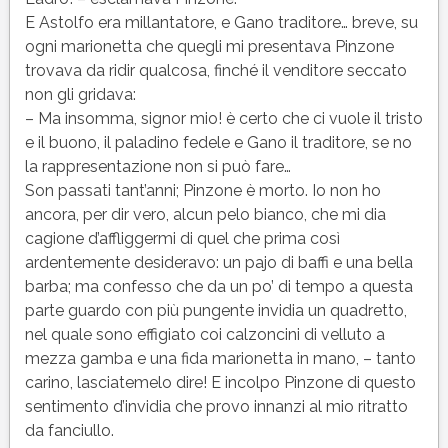
E Astolfo era millantatore, e Gano traditore… breve, su
ogni marionetta che quegli mi presentava Pinzone
trovava da ridir qualcosa, finché il venditore seccato
non gli gridava:
– Ma insomma, signor mio! è certo che ci vuole il tristo
e il buono, il paladino fedele e Gano il traditore, se no
la rappresentazione non si può fare…
Son passati tant’anni; Pinzone è morto. Io non ho
ancora, per dir vero, alcun pelo bianco, che mi dia
cagione d’affliggermi di quel che prima così
ardentemente desideravo: un pajo di baffi e una bella
barba; ma confesso che da un po’ di tempo a questa
parte guardo con più pungente invidia un quadretto,
nel quale sono effigiato coi calzoncini di velluto a
mezza gamba e una fida marionetta in mano, – tanto
carino, lasciatemelo dire! E incolpo Pinzone di questo
sentimento d’invidia che provo innanzi al mio ritratto
da fanciullo.