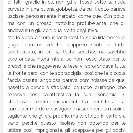
Luigi
di tallir gracile in su, non gli si fosse sotto la nuca
Pirandello
curvato in una buona gobbetta, da cui il collo pareva
|
uscisse, penosamente inarcato, come quel d’un pollo,
Testo
ma con un grosso nottolino protuberante, che gli
andava su e giù ogni qual volta deglutiva.
Me lo vedo ancora innanzi vestito squallidamente di
grigio, con un vecchio cappello stinto e tutto
sbertucciato, in cui la testa secchissima sarebbe
sprofondata intera intera, se non fosse stato per le
orecchie che reggevano le tese: vi sprofondava tutta
la fronte però, con le sopracciglia; così che la piccola
faccia ossuta, angolosa pareva cominciasse da quel
nasetto a becco e sfrogiato, da uccel ciuffagno, che
rendeva così caratteristica la sua fisonomia. Si
sforzava di tener continuamente tra i denti le labbra,
come per mordere, castigare e nascondere un risolino
tagliente, che gli era proprio; ma lo sforzo in parte era
vano, perché questo risolino non potendo per le
labbra così imprigionate, gli scappava per gli occhi,