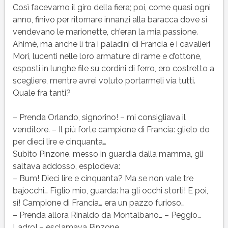
Così facevamo il giro della fiera; poi, come quasi ogni
anno, finivo per ritornare innanzi alla baracca dove si
vendevano le marionette, ch’eran la mia passione.
Ahimè, ma anche lì tra i paladini di Francia e i cavalieri
Mori, lucenti nelle loro armature di rame e d’ottone,
esposti in lunghe file su cordini di ferro, ero costretto a
scegliere, mentre avrei voluto portarmeli via tutti.
Quale fra tanti?
– Prenda Orlando, signorino! – mi consigliava il
venditore. – Il più forte campione di Francia: glielo do
per dieci lire e cinquanta…
Subito Pinzone, messo in guardia dalla mamma, gli
saltava addosso, esplodeva:
– Bum! Dieci lire e cinquanta? Ma se non vale tre
bajocchi… Figlio mio, guarda: ha gli occhi storti! E poi,
sì! Campione di Francia… era un pazzo furioso…
– Prenda allora Rinaldo da Montalbano… – Peggio…
Ladro! – esclamava Pinzone.