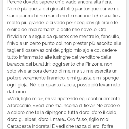
Perché dovete sapere ch’io vado ancora alla fiera.
Non è più quella dei giocattoli (quantunque pur ve ne
siano parecchi, né manchino le marionette): è una fiera
molto più grande; e ci vado per scegliervi gli eroi e le
eroine de’ miei romanzi e delle mie novelle. Ora
l’invidia mia segue da questo: che mentre io, fanciullo,
finivo a un certo punto col non prestar più ascolto alle
taglienti osservazioni del grigio mio ajo e col cedere
tutto infiammato alle lusinghe del venditore della
baracca dei burattini; oggi sento che Pinzone, non
solo vive ancora dentro di me, ma su me esercita un
potere veramente tirannico, e mi guasta e mi spenge
ogni gioja. Né, per quanto faccia, posso più levarmelo
dattorno.
«Vedi, figlio mio», mi va ripetendo egli continuamente
all’orecchio, «vedi che malinconia di fiera? Né credere
a coloro che te la dipingono tutta d’oro: d’oro il cielo,
d’oro gli alberi, d’oro il mare… Oro falso, figlio mio!
Cartapesta indorata! E vedi che razza di eroi t’offre