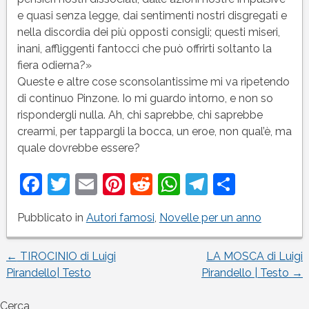
e quasi senza legge, dai sentimenti nostri disgregati e
nella discordia dei più opposti consigli; questi miseri,
inani, affliggenti fantocci che può offrirti soltanto la
fiera odierna?»
Queste e altre cose sconsolantissime mi va ripetendo
di continuo Pinzone. Io mi guardo intorno, e non so
rispondergli nulla. Ah, chi saprebbe, chi saprebbe
crearmi, per tappargli la bocca, un eroe, non qual’è, ma
quale dovrebbe essere?
Facebook
Twitter
Email
Pinterest
Reddit
WhatsApp
Telegram
Condivi
Pubblicato in
Autori famosi
,
Novelle per un anno
←
TIROCINIO di Luigi
LA MOSCA di Luigi
Navigazione
Pirandello| Testo
Pirandello | Testo
→
articoli
Cerca