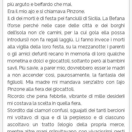
più arguto e beffardo che mai.
Era il mio ajo e si chiamava Pinzone.
Il dì dei morti è di festa pei fanciulli di Sicilia. La Befana
(forse perché nelle case delle città e dei borghi
dell’isola non c’è camini, per la cui gola ella possa
introdursi) non fa regali laggiù. Li fanno invece i morti
alla vigilia della loro festa, su la mezzanotte: i parenti
o gli amici defunti recano in memoria di loro qualche
monetina e dolci e giocattoli, soltanto però ai bambini
savii. Più savie, a parer mio, dovrebbero esser le madri
a non accender così, paurosamente, la fantasia dei
figliuoli. Mia madre mi mandava senz’altro con l’ajo
Pinzone alla fiera dei giocattoli.
Ricordo che pena febbrile, vibrante di mille desiderii
mi costava la scelta in quella fiera.
Stordito dai clamori confusi, sguajati dei tanti bercioni
mi voltavo di qua e di là perplesso e di ciascuno
ascoltavo un tratto l’elogio della propria merce,
mentre altre mani m’invitavano con vivacissimi gesti