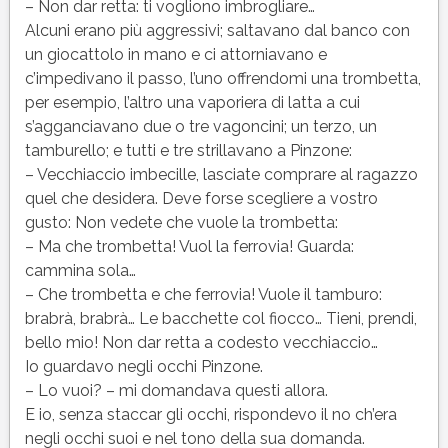
– Non dar retta: ti vogliono imbrogliare…
Alcuni erano più aggressivi; saltavano dal banco con
un giocattolo in mano e ci attorniavano e
c’impedivano il passo, l’uno offrendomi una trombetta,
per esempio, l’altro una vaporiera di latta a cui
s’agganciavano due o tre vagoncini; un terzo, un
tamburello; e tutti e tre strillavano a Pinzone:
– Vecchiaccio imbecille, lasciate comprare al ragazzo
quel che desidera. Deve forse scegliere a vostro
gusto: Non vedete che vuole la trombetta:
– Ma che trombetta! Vuol la ferrovia! Guarda:
cammina sola…
– Che trombetta e che ferrovia! Vuole il tamburo:
brabrà, brabrà… Le bacchette col fiocco… Tieni, prendi,
bello mio! Non dar retta a codesto vecchiaccio…
Io guardavo negli occhi Pinzone.
– Lo vuoi? – mi domandava questi allora.
E io, senza staccar gli occhi, rispondevo il no ch’era
negli occhi suoi e nel tono della sua domanda.