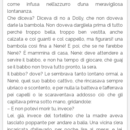
come infusa nell’azzurro d’una meravigliosa
lontananza.
Che diceva? Diceva di no a Dolly, che non doveva
darle la bambola. Non doveva dargliela prima di tutto
perché troppo bella, troppo ben vestita, anche
calzata e coi guanti e col cappello, ma figurarsi! una
bambola così fina a Nenè! E poi, che se ne farebbe
Nenè? È mammina di casa, Nenè: deve attendere a
servire il babbo, e non ha tempo di giocare, ché guaj
se il babbo non trova tutto pronto, la sera.
Il babbo? dove? Le sembrava tanto lontano ormai, a
Nenè, quel suo babbo cattivo, che rincasava sempre
ubriaco e scontento, e per nulla la batteva e l’afferrava
pei capelli o le scaraventava addosso ciò che gli
capitava prima sotto mano, gridandole:
– E non potevi morir tu, invece?
Lei, già, invece del tortellino che la madre aveva
lasciato poppante per andare a balia. Una vicina s’era
incaricata d’allevarlo per poche lire al mese; e lei,