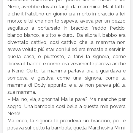
Nenè, avrebbe dovuto fargli da mammina. Ma il fatto
è che il fratellino un giorno era morto in braccio a lei:
morto; e lei che non lo sapeva, aveva per un pezzo
seguitato a portarselo in braccio: freddo freddo,
bianco bianco, e zitto e duro… Da allora il babbo era
diventato cattivo, così cattivo che la mamma non
aveva voluto piú star con lui ed era rimasta a servir in
quella casa, o piuttosto, a farvi la signora, come
diceva il babbo e come ora veramente pareva anche
a Nenè. Certo, la mamma parlava ora e guardava e
sorrideva e gestiva come una signora, come la
mamma di Dolly appunto, e a lei non pareva piú la
sua mamma.
– Ma, no, via, signorina! Ma le pare? Ma neanche per
sogno! Una bambola così bella a questa mia povera
Nenè!
Ma ecco, la signora le prendeva un braccino, poi le
posava sul petto la bambola, quella Marchesina Mimì,