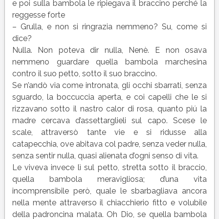
e poi sulla bambola le ripiegava il braccino perché la
reggesse forte
– Grulla, e non si ringrazia nemmeno? Su, come si
dice?
Nulla. Non poteva dir nulla, Nenè. E non osava
nemmeno guardare quella bambola marchesina
contro il suo petto, sotto il suo braccino.
Se n’andò via come intronata, gli occhi sbarrati, senza
sguardo, la boccuccia aperta, e coi capelli che le si
rizzavano sotto il nastro calor di rosa, quanto piú la
madre cercava d’assettarglieli sul capo. Scese le
scale, attraversò tante vie e si ridusse alla
catapecchia, ove abitava col padre, senza veder nulla,
senza sentir nulla, quasi alienata d’ogni senso di vita.
Le viveva invece lì sul petto, stretta sotto il braccio,
quella bambola meravigliosa; d’una vita
incomprensibile però, quale le sbarbagliava ancora
nella mente attraverso il chiacchierio fitto e volubile
della padroncina malata. Oh Dio, se quella bambola