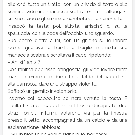
allorché, tutt’a un tratto, con un brivido di terrore alla
schiena, vide una manaccia scabra, enorme, allungarsi
sul suo capo e ghermire la bambola su la panchetta.
Insaccò la testa; poi, allibita, arrischiò di su la
spalluccia, con la coda dell’occhio, uno sguardo.
Suo padre, dietro a lei, con un ghigno su le labbra
ispide, guatava la bambola fragile in quella sua
manaccia scabra e scrollava il capo, ripetendo:
– Ah, sì? ah, sì?
Con l’anima oppressa d’angoscia, gli vide levare l’altra
mano, afferrare con due dita la falda del cappellino
alla bambola, dare uno strappo violento.
Soffocò un gemito involontario.
Insieme col cappellino se n’era venuta la testa. E
quella testa col cappellino e il busto decapitato, due
strazii orribili, informi, volarono via per la finestra
presso il tetto, accompagnati da un calcio e da una
esclamazione rabbiosa:
– Su, in piedi! Non voglio signore, io, per casa!