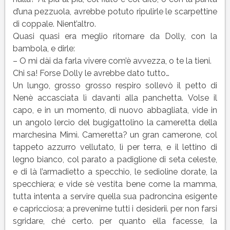
d’una pezzuola, avrebbe potuto ripulirle le scarpettine
di coppale. Nient’altro.
Quasi quasi era meglio ritornare da Dolly, con la
bambola, e dirle:
– O mi dài da farla vivere com’è avvezza, o te la tieni.
Chi sa! Forse Dolly le avrebbe dato tutto…
Un lungo, grosso grosso respiro sollevò il petto di
Nenè accasciata lì davanti alla panchetta. Volse il
capo, e in un momento, di nuovo abbagliata, vide in
un angolo lercio del bugigattolino la cameretta della
marchesina Mimì. Cameretta? un gran camerone, col
tappeto azzurro vellutato, lì per terra, e il lettino di
legno bianco, col parato a padiglione di seta celeste,
e di là l’armadietto a specchio, le sedioline dorate, la
specchiera; e vide sè vestita bene come la mamma,
tutta intenta a servire quella sua padroncina esigente
e capricciosa; a prevenirne tutti i desiderii. per non farsi
sgridare, ché certo. per quanto ella facesse, la