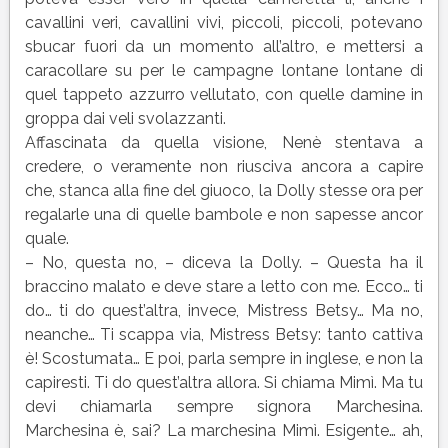
cavallini veri, cavallini vivi, piccoli, piccoli, potevano
sbucar fuori da un momento all’altro, e mettersi a
caracollare su per le campagne lontane lontane di
quel tappeto azzurro vellutato, con quelle damine in
groppa dai veli svolazzanti.
Affascinata da quella visione, Nenè stentava a
credere, o veramente non riusciva ancora a capire
che, stanca alla fine del giuoco, la Dolly stesse ora per
regalarle una di quelle bambole e non sapesse ancor
quale.
– No, questa no, – diceva la Dolly. – Questa ha il
braccino malato e deve stare a letto con me. Ecco… ti
do… ti do quest’altra, invece, Mistress Betsy… Ma no,
neanche… Ti scappa via, Mistress Betsy: tanto cattiva
è! Scostumata… E poi, parla sempre in inglese, e non la
capiresti. Ti do quest’altra allora. Si chiama Mimì. Ma tu
devi chiamarla sempre signora Marchesina.
Marchesina è, sai? La marchesina Mimì. Esigente… ah,