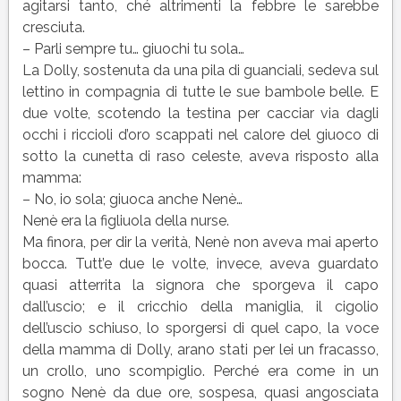
Pirandello
agitarsi tanto, ché altrimenti la febbre le sarebbe
|
cresciuta.
Testo
– Parli sempre tu… giuochi tu sola…
La Dolly, sostenuta da una pila di guanciali, sedeva sul
lettino in compagnia di tutte le sue bambole belle. E
due volte, scotendo la testina per cacciar via dagli
occhi i riccioli d’oro scappati nel calore del giuoco di
sotto la cunetta di raso celeste, aveva risposto alla
mamma:
– No, io sola; giuoca anche Nenè…
Nenè era la figliuola della nurse.
Ma finora, per dir la verità, Nenè non aveva mai aperto
bocca. Tutt’e due le volte, invece, aveva guardato
quasi atterrita la signora che sporgeva il capo
dall’uscio; e il cricchio della maniglia, il cigolio
dell’uscio schiuso, lo sporgersi di quel capo, la voce
della mamma di Dolly, arano stati per lei un fracasso,
un crollo, uno scompiglio. Perché era come in un
sogno Nenè da due ore, sospesa, quasi angosciata