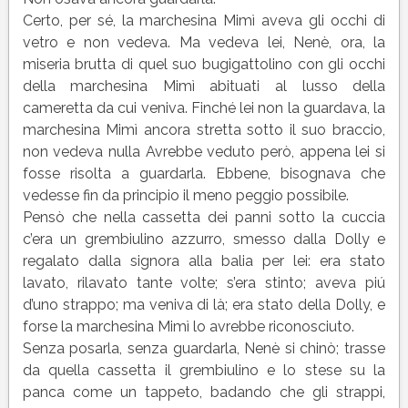
Certo, per sé, la marchesina Mimì aveva gli occhi di
vetro e non vedeva. Ma vedeva lei, Nenè, ora, la
miseria brutta di quel suo bugigattolino con gli occhi
della marchesina Mimì abituati al lusso della
cameretta da cui veniva. Finché lei non la guardava, la
marchesina Mimì ancora stretta sotto il suo braccio,
non vedeva nulla Avrebbe veduto però, appena lei si
fosse risolta a guardarla. Ebbene, bisognava che
vedesse fin da principio il meno peggio possibile.
Pensò che nella cassetta dei panni sotto la cuccia
c’era un grembiulino azzurro, smesso dalla Dolly e
regalato dalla signora alla balia per lei: era stato
lavato, rilavato tante volte; s’era stinto; aveva piú
d’uno strappo; ma veniva di là; era stato della Dolly, e
forse la marchesina Mimì lo avrebbe riconosciuto.
Senza posarla, senza guardarla, Nenè si chinò; trasse
da quella cassetta il grembiulino e lo stese su la
panca come un tappeto, badando che gli strappi,