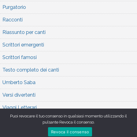
Purgatorio
Racconti
Riassunto per canti
Scrittori emergenti
Scrittori famosi
Testo completo dei canti
Umberto Saba
Versi divertenti
Viaggi Letterari
Puoi revocare il tuo consenso in qualsiasi momento utilizzando il
pulsante Revoca il consenso.
Revoca il consenso
Copyright 2026 , Orlando Furioso
,
Theme by
Tech Reviews