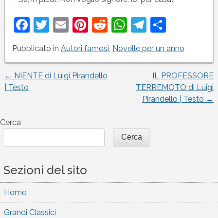
Facebook
Twitter
Email
Pinterest
Reddit
WhatsApp
Telegram
Condivi
Pubblicato in
Autori famosi
,
Novelle per un anno
←
NIENTE di Luigi Pirandello
IL PROFESSORE
Navigazione
| Testo
TERREMOTO di Luigi
Pirandello | Testo
→
articoli
Cerca
Cerca
Sezioni del sito
Home
Grandi Classici