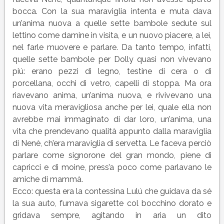
bocca. Con la sua maraviglia intenta e muta dava
un’anima nuova a quelle sette bambole sedute sul
lettino come damine in visita, e un nuovo piacere, a lei,
nel farle muovere e parlare. Da tanto tempo, infatti,
quelle sette bambole per Dolly quasi non vivevano
piú: erano pezzi di legno, testine di cera o di
porcellana, occhi di vetro, capelli di stoppa. Ma ora
riavevano anima, un’anima nuova, e rivivevano una
nuova vita meravigliosa anche per lei, quale ella non
avrebbe mai immaginato di dar loro, un’anima, una
vita che prendevano qualità appunto dalla maraviglia
di Nenè, ch’era maraviglia di servetta. Le faceva perciò
parlare come signorone del gran mondo, piene di
capricci e di moine, press’a poco come parlavano le
amiche di mammà.
Ecco: questa era la contessina Lulú che guidava da sé
la sua auto, fumava sigarette col bocchino dorato e
gridava sempre, agitando in aria un dito