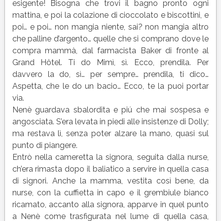
esigente! Bisogna che trovi il bagno pronto ogni
mattina, e poi la colazione di cioccolato e biscottini, e
poi… e poi… non mangia niente, sai? non mangia altro
che palline d’argento… quelle che si comprano dove le
compra mammà, dal farmacista Baker di fronte al
Grand Hôtel. Ti do Mimì, sì. Ecco, prendila. Per
davvero la do, sì… per sempre… prendila, ti dico…
Aspetta, che le do un bacio… Ecco, te la puoi portar
via.
Nenè guardava sbalordita e piú che mai sospesa e
angosciata. S’era levata in piedi alle insistenze di Dolly;
ma restava lì, senza poter alzare la mano, quasi sul
punto di piangere.
Entrò nella cameretta la signora, seguita dalla nurse,
ch’era rimasta dopo il baliatico a servire in quella casa
di signori. Anche la mamma, vestita così bene, da
nurse, con la cuffietta in capo e il grembiule bianco
ricamato, accanto alla signora, apparve in quel punto
a Nenè come trasfigurata nel lume di quella casa,