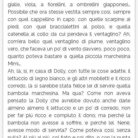
gialle, viola, a fiorellini, a ombrellini giapponesi…
Possibile che ora stesse vestita sempre così, sempre
con quel cappellino in capo, con quelle scarpine ai
piedi, con quei braccialettini al polso, e quella
catenella al collo da cui pendeva il ventaglino? Ah,
com’era bello quel ventaglino di piume, ventaglino
vero, che faceva un po’ di vento davvero, poco poco,
quanto poteva bastare a quella piccola marchesina
Mimì…
Ah, là, sì, in casa di Dolly, con tutte le cose adatte, il
lettuccio di legno bianco, e gli altri mobiletti e il ricco
corredo, là sì sarebbe stata felice lei di servire quella
bambola marchesina. Ma qua? Come non aveva
pensato la Dolly che avrebbe dovuto anche darle
almeno almeno il lettuccio e un po’ di corredo, non
per far piú ricco e compiuto il dono, ma perché la
bambola non avesse a soffrire, e perché lei, Nenè,
avesse modo di servirla? Come poteva così, senza
nulla? Al piú al piú, col fiato e col dito, o con la punta