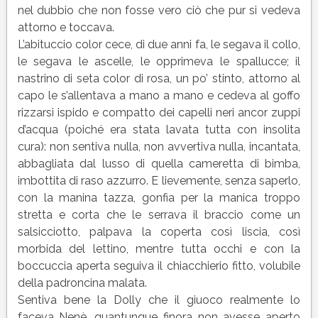
nel dubbio che non fosse vero ciò che pur si vedeva
attorno e toccava.
L’abituccio color cece, di due anni fa, le segava il collo,
le segava le ascelle, le opprimeva le spallucce; il
nastrino di seta color di rosa, un po’ stinto, attorno al
capo le s’allentava a mano a mano e cedeva al goffo
rizzarsi ispido e compatto dei capelli neri ancor zuppi
d’acqua (poiché era stata lavata tutta con insolita
cura): non sentiva nulla, non avvertiva nulla, incantata,
abbagliata dal lusso di quella cameretta di bimba,
imbottita di raso azzurro. E lievemente, senza saperlo,
con la manina tazza, gonfia per la manica troppo
stretta e corta che le serrava il braccio come un
salsicciotto, palpava la coperta così liscia, così
morbida del lettino, mentre tutta occhi e con la
boccuccia aperta seguiva il chiacchierio fitto, volubile
della padroncina malata.
Sentiva bene la Dolly che il giuoco realmente lo
faceva Nenè, quantunque finora non avesse aperto