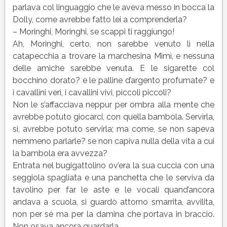
parlava col linguaggio che le aveva messo in bocca la
Dolly, come avrebbe fatto lei a comprenderla?
– Moringhi, Moringhi, se scappi ti raggiungo!
Ah, Moringhi, certo, non sarebbe venuto lì nella
catapecchia a trovare la marchesina Mimì, e nessuna
delle amiche sarebbe venuta. E le sigarette col
bocchino dorato? e le palline d’argento profumate? e
i cavallini veri, i cavallini vivi, piccoli piccoli?
Non le s’affacciava neppur per ombra alla mente che
avrebbe potuto giocarci, con quella bambola. Servirla,
sì, avrebbe potuto servirla; ma come, se non sapeva
nemmeno parlarle? se non capiva nulla della vita a cui
la bambola era avvezza?
Entrata nel bugigattolino ov’era la sua cuccia con una
seggiola spagliata e una panchetta che le serviva da
tavolino per far le aste e le vocali quand’ancora
andava a scuola, si guardò attorno smarrita, avvilita,
non per sé ma per la damina che portava in braccio.
Non osava ancora guardarla.