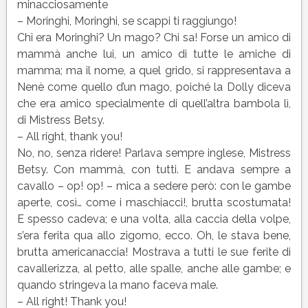
minacciosamente
– Moringhi, Moringhi, se scappi ti raggiungo!
Chi era Moringhi? Un mago? Chi sa! Forse un amico di
mammà anche lui, un amico di tutte le amiche di
mamma; ma il nome, a quel grido, si rappresentava a
Nenè come quello d’un mago, poiché la Dolly diceva
che era amico specialmente di quell’altra bambola lì,
di Mistress Betsy.
– All right, thank you!
No, no, senza ridere! Parlava sempre inglese, Mistress
Betsy. Con mammà, con tutti. E andava sempre a
cavallo – op! op! – mica a sedere però: con le gambe
aperte, così… come i maschiacci!, brutta scostumata!
E spesso cadeva; e una volta, alla caccia della volpe,
s’era ferita qua allo zigomo, ecco. Oh, le stava bene,
brutta americanaccia! Mostrava a tutti le sue ferite di
cavallerizza, al petto, alle spalle, anche alle gambe; e
quando stringeva la mano faceva male.
– All right! Thank you!