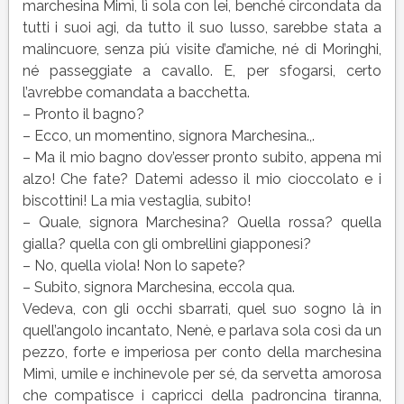
marchesina Mimì, lì sola con lei, benché circondata da
tutti i suoi agi, da tutto il suo lusso, sarebbe stata a
malincuore, senza piú visite d’amiche, né di Moringhi,
né passeggiate a cavallo. E, per sfogarsi, certo
l’avrebbe comandata a bacchetta.
– Pronto il bagno?
– Ecco, un momentino, signora Marchesina.,.
– Ma il mio bagno dov’esser pronto subito, appena mi
alzo! Che fate? Datemi adesso il mio cioccolato e i
biscottini! La mia vestaglia, subito!
– Quale, signora Marchesina? Quella rossa? quella
gialla? quella con gli ombrellini giapponesi?
– No, quella viola! Non lo sapete?
– Subito, signora Marchesina, eccola qua.
Vedeva, con gli occhi sbarrati, quel suo sogno là in
quell’angolo incantato, Nenè, e parlava sola così da un
pezzo, forte e imperiosa per conto della marchesina
Mimì, umile e inchinevole per sé, da servetta amorosa
che compatisce i capricci della padroncina tiranna,