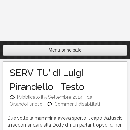
Menu principale
SERVITU’ di Luigi
Pirandello | Testo
Pubblicato il
5 Settembre 2014
da
su
OrlandoFurioso
Commenti disabilitati
SERVITU’
di
Due volte la mammina aveva sporto il capo dall’uscio
Luigi
a raccomandare alla Dolly di non parlar troppo, di non