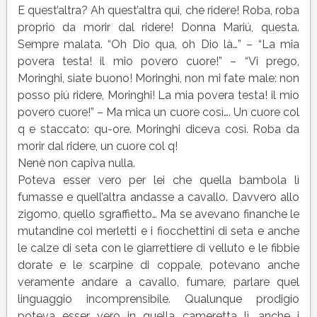
E quest’altra? Ah quest’altra qui, che ridere! Roba, roba
proprio da morir dal ridere! Donna Mariú, questa.
Sempre malata. “Oh Dio qua, oh Dio là…” – “La mia
povera testa! il mio povero cuore!” – “Vi prego,
Moringhi, siate buono! Moringhi, non mi fate male: non
posso piú ridere, Moringhi! La mia povera testa! il mio
povero cuore!” – Ma mica un cuore così…. Un cuore col
q e staccato: qu-ore. Moringhi diceva così. Roba da
morir dal ridere, un cuore col q!
Nenè non capiva nulla.
Poteva esser vero per lei che quella bambola lì
fumasse e quell’altra andasse a cavallo. Davvero allo
zigomo, quello sgraffietto… Ma se avevano finanche le
mutandine coi merletti e i fiocchettini di seta e anche
le calze di seta con le giarrettiere di velluto e le fibbie
dorate e le scarpine di coppale, potevano anche
veramente andare a cavallo, fumare, parlare quel
linguaggio incomprensibile. Qualunque prodigio
poteva esser vero in quella cameretta lì, anche i