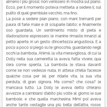
almeno i piú grossi, non venissero in mostra sul piano.
Ecco, per il momento poteva metterla a sedere lì, sul
pulito di quel grembiule vecchio, ma fino.
La pose a sedere pian piano, con mani tremanti per
paura di farle male e di sciuparle l’abito; e finalmente
osò guardarla. Un sentimento misto di pietà e
d’adorazione espressero le manine rimaste innanzi al
petto aperte, in un gesto d’incertezza angustiosa. E a
poco a poco si piegò su le ginocchia, guardando negli
occhi la bambola. Ahimè, la vita meravigliosa, di cui la
Dolly nella sua cameretta la aveva fatta vivere, qua
s’era come spenta. La bambola le stava davanti
come se non vedesse nulla, in attesa ch’ella facesse
qualche cosa per lei, per ridarle vita, la sua vita
perduta, di gran signora. Ma come? che cosa? le
mancava tutto. La Dolly le aveva detto ch’erano
avvezze a cambiarsi d’abito piú volte al giorno le sue
bambole, e che quella marchesina Mimi poi aveva
anche tante vestaglie una piú bella dell’altra, rosse,