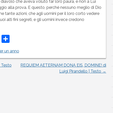
l diavolo che aveva voluto far loro paura, e non a Lui
ggio alla prova. E questo, perché nessuno meglio di Dio
 tante azioni, che agli uomini per il loro corto vedere
suoi alti fini segreti, e gli uomini invece credono
t
t
atsApp
Telegram
Condividi
er un anno
| Testo
REQUIEM AETERNAM DONA EIS, DOMINE! di
Luigi Pirandello | Testo
→