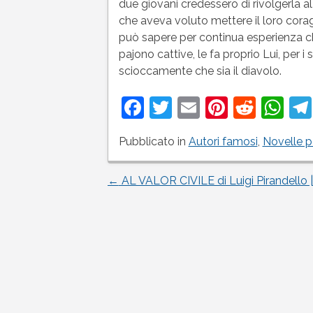
due giovani credessero di rivolgerla a
che aveva voluto mettere il loro cora
può sapere per continua esperienza che
pajono cattive, le fa proprio Lui, per i 
scioccamente che sia il diavolo.
Facebook
Twitter
Email
Pinteres
Reddi
Wh
Pubblicato in
Autori famosi
,
Novelle p
←
AL VALOR CIVILE di Luigi Pirandello 
Navigazione
articoli