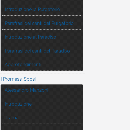
Introduzione la Purgatorio
Parafrasi dei canti del Purgatorio
Introduzione al Paradiso
Parafrasi dei canti del Paradiso
Approfondimenti
I Promessi Sposi
Alessandro Manzoni
Introduzione
Trama