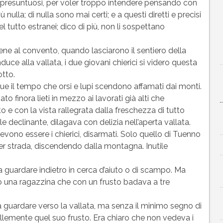
i e presuntuosi, per voler troppo intendere pensando con
 nulla; di nulla sono mai certi; e a questi diretti e precisi
l tutto estranei; dico di più, non li sospettano
ene al convento, quando lasciarono il sentiero della
ce alla vallata, i due giovani chierici si videro questa
otto.
e il tempo che orsi e lupi scendono affamati dai monti.
o finora lieti in mezzo ai lavorati già alti che
 con la vista rallegrata dalla freschezza di tutto
 declinante, dilagava con delizia nell’aperta vallata.
evono essere i chierici, disarmati. Solo quello di Tuenno
r strada, discendendo dalla montagna. Inutile
 a guardare indietro in cerca d’aiuto o di scampo. Ma
o una ragazzina che con un frusto badava a tre
a guardare verso la vallata, ma senza il minimo segno di
lemente quel suo frusto. Era chiaro che non vedeva i