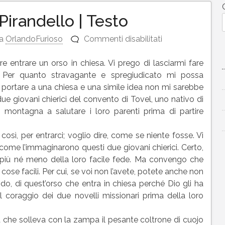
Pirandello | Testo
su
a
OrlandoFurioso
Commenti disabilitati
LA
PROVA
re entrare un orso in chiesa. Vi prego di lasciarmi fare
di
 Per quanto stravagante e spregiudicato mi possa
Luigi
ve portare a una chiesa e una simile idea non mi sarebbe
Pirandello
e giovani chierici del convento di Tovel, uno nativo di
|
n montagna a salutare i loro parenti prima di partire
Testo
così, per entrarci; voglio dire, come se niente fosse. Vi
 come l’immaginarono questi due giovani chierici. Certo,
 più né meno della loro facile fede. Ma convengo che
i cose facili. Per cui, se voi non l’avete, potete anche non
ndo, di quest’orso che entra in chiesa perché Dio gli ha
l coraggio dei due novelli missionari prima della loro
sa che solleva con la zampa il pesante coltrone di cuojo