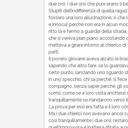
due orsi. I due orsi che pure erano lì 
Stupiti dell’indifferenza di quella rag
fossero una loro allucinazione, o che 
e innocui; perché non era in alcun mod
ritto là e fermo a guardia della strada
che si veniva pian piano accostando 
metteva a girare intorno al chierico d
parti.
Il povero giovane aveva alzato le brac
sapendo che altro fare, se lo guardava
certo punto, lanciando uno sguardo di
in uno specchio, chi sa perché, si fece t
compagno, senza saper perché, gli sorri
sorrisi, come se a loro volta anch’essi
tranquillamente se n’andarono verso il
La prova per essi era fatta e il loro c
Ma i due chierici non avevano ancor cap
così tranquillamente i due orsi, restar
quell’improvvisa e inattesa ritirata, e