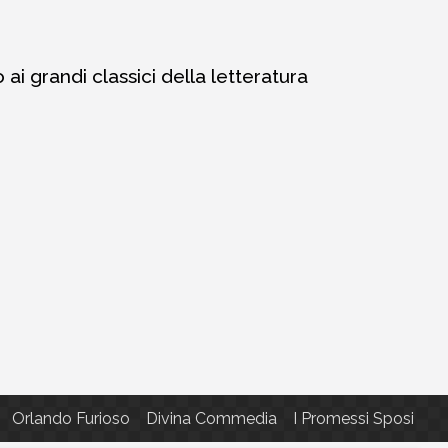
i grandi classici della letteratura
Orlando Furioso
Divina Commedia
I Promessi Sposi