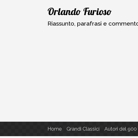
Vai
Orlando Furioso
al
contenuto
Riassunto, parafrasi e commento a
Home
Grandi Classici
Autori del 900