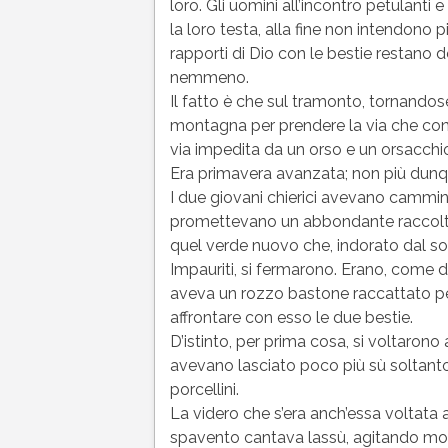
loro. Gli uomini all’incontro petulant
la loro testa, alla fine non intendono più
rapporti di Dio con le bestie restano de
nemmeno.
Il fatto è che sul tramonto, tornandos
montagna per prendere la via che condu
via impedita da un orso e un orsacchi
Era primavera avanzata; non più dunqu
I due giovani chierici avevano camminat
promettevano un abbondante raccolto e
quel verde nuovo che, indorato dal sole
Impauriti, si fermarono. Erano, come d
aveva un rozzo bastone raccattato pe
affrontare con esso le due bestie.
D’istinto, per prima cosa, si voltarono
avevano lasciato poco più sù soltant
porcellini.
La videro che s’era anch’essa voltata 
spavento cantava lassù, agitando mol