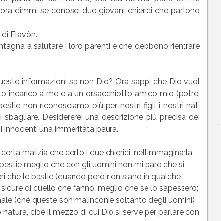
 ora dimmi se conosci due giovani chierici che partono
 di Flavòn.
tagna a salutare i loro parenti e che debbono rientrare
queste informazioni se non Dio? Ora sappi che Dio vuol
to incarico a me e a un orsacchiotto amico mio (potrei
estie non riconosciamo più per nostri figli i nostri nati
i sbagliare. Desidererei una descrizione più precisa dei
ici innocenti una immeritata paura.
rta malizia che certo i due chierici, nell’immaginarla,
 bestie meglio che con gli uomini non mi pare che si
ri che le bestie (quando però non siano in qualche
sicure di quello che fanno, meglio che se lo sapessero;
ale (ché queste son malinconie soltanto degli uomini)
atura, cioè il mezzo di cui Dio si serve per parlare con