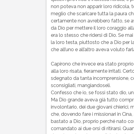
non poteva non apparir loro ridicola, t
meglio che scaricare tutta la paura ch
certamente non avrebbero fatto, se a
da Dio per mettere il loro coraggio al
era lo stesso che ridersi di Dio. Se m
la loro testa, piuttosto che a Dio per
che all’uno e all’altro aveva voluto fa
Capirono che invece era stato proprio D
alla loro risata, fieramente irritati. C
sdegnato da tanta incomprensione, com
sconsigliati, mangiandoseli.
Confesso che io, se fossi stato dio, un 
Ma Dio grande aveva già tutto compre
involontario, dei due giovani chierici,
che, dovendo fare i missionari in Cina,
bastato a Dio, proprio perché nato co
comandato ai due orsi di ritirarsi. Qua