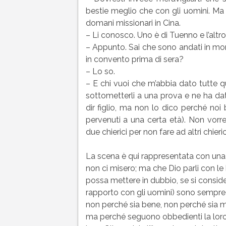
bestie meglio che con gli uomini. Ma
domani missionari in Cina.
– Li conosco. Uno è di Tuenno e l’altro
– Appunto. Sai che sono andati in mon
in convento prima di sera?
– Lo so.
– E chi vuoi che m’abbia dato tutte 
sottometterli a una prova e ne ha da
dir figlio, ma non lo dico perché noi b
pervenuti a una certa età). Non vorre
due chierici per non fare ad altri chier
La scena è qui rappresentata con una ce
non ci misero; ma che Dio parli con le
possa mettere in dubbio, se si conside
rapporto con gli uomini) sono sempre 
non perché sia bene, non perché sia m
ma perché seguono obbedienti la loro n