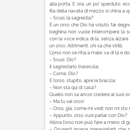
alla porta. E ora, un po’ sperduto, e
fila della navata di mezzo si china a 
– Scusi, la sagrestia?
È un orso che Dio ha voluto far degno
beghina non vuole interrompere la su
con la voce indica di là, senza alzare 
un orso. Altrimenti, chi sa che strilli.
L’orso non se n’ha a male; va di là e 
– Scusi, Dio?
Il sagrestano trasecola:
– Come, Dio?
E l’orso, stupito, apre le braccia:
– Non sta qui di casa?
Quello non sa ancor credere ai suoi o
– Ma tu sei orso!
– Orso, già, come mi vedi; non mi sto 
– Appunto, orso vuoi parlar con Dio?
Allora l’orso non può fare a meno di 
– Dovresti invece meravigliarti che 