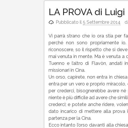
LA PROVA di Luigi 
Pubblicato il
5 Settembre 2014
d
Vi parrà strano che io ora stia per fa
perché non sono propriamente io.
riconoscere, so il rispetto che si de
mai venuta in mente. Ma è venuta a du
Tuenno e l’altro di Flavòn, andati i
missionari in Cina.
Un orso, capirete, non entra in chiesa 
entra per un vero e proprio miracolo,
per crederci, bisognerebbe avere né
niente è più difficile ad avere che simil
crederci; e potete anche ridere, vole
dato incarico di mettere alla prova i
partenza per la Cina.
Ecco intanto l’orso davanti alla chie