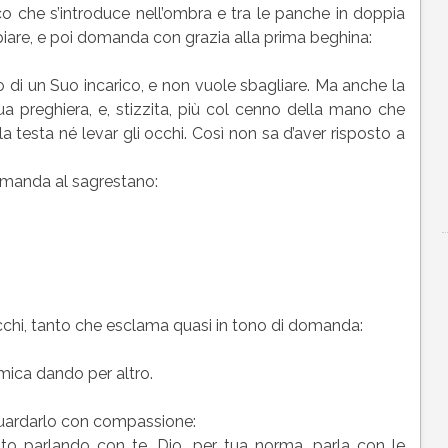
cco che s’introduce nell’ombra e tra le panche in doppia
spiare, e poi domanda con grazia alla prima beghina:
 di un Suo incarico, e non vuole sbagliare. Ma anche la
a preghiera, e, stizzita, più col cenno della mano che
la testa né levar gli occhi. Così non sa d’aver risposto a
domanda al sagrestano:
cchi, tanto che esclama quasi in tono di domanda:
mica dando per altro.
guardarlo con compassione:
sto parlando con te. Dio, per tua norma, parla con le