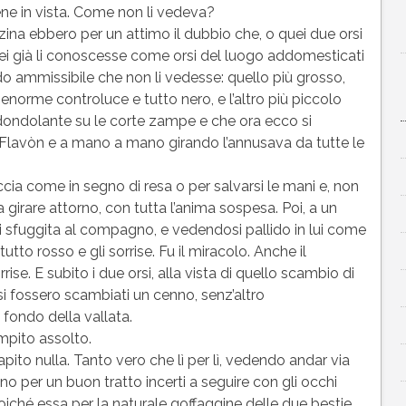
bene in vista. Come non li vedeva?
azzina ebbero per un attimo il dubbio che, o quei due orsi
lei già li conoscesse come orsi del luogo addomesticati
o ammissibile che non li vedesse: quello più grosso,
, enorme controluce e tutto nero, e l’altro più piccolo
dondolante su le corte zampe e che ora ecco si
i Flavòn e a mano a mano girando l’annusava da tutte le
cia come in segno di resa o per salvarsi le mani e, non
 girare attorno, con tutta l’anima sospesa. Poi, a un
 sfuggita al compagno, e vedendosi pallido in lui come
utto rosso e gli sorrise. Fu il miracolo. Anche il
se. E subito i due orsi, alla vista di quello scambio di
 si fossero scambiati un cenno, senz’altro
 fondo della vallata.
òmpito assolto.
ito nulla. Tanto vero che lì per lì, vedendo andar via
ono per un buon tratto incerti a seguire con gli occhi
 poiché essa per la naturale goffaggine delle due bestie