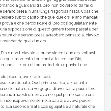
ornando a guardarsi tra loro, non trovarono da far di
e s’erano presa in una lunga fragorosa risata. Cosa che
vessero subito capito che quei due orsi erano mandati
la prova e che perciò ridere di loro così sguajatamente
ai una supposizione di questo genere fosse passata per
 la paura che s’erano presa avrebbero pensato al diavolo
rla mandando quei due orsi.
io e non il diavolo allorché videro i due orsi voltarsi
erto in quel momento i due orsi attesero che Dio,
andasse loro di tornare indietro e punire i due
dio piccolo, avrei fatto così.
so e perdonato. Quel primo sorriso, per quanto
 ma certo nato dalla vergogna di aver tanta paura, loro
 s’erano imposti di non averne, quel primo sorriso era
sì, inconsapevolmente, nella paura; e aveva perciò
nto alla seconda risata così sguajata era naturale che i