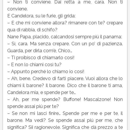
Pirandello
– Non ti conviene. Dai retta a me, cara. Non ti
|
conviene.
Testo
E Candelora, su le furie, gli grida:
– E che mi conviene allora? rimanere con te? crepare
qua di rabbia, di schifo?
Nane Papa, placido, calcandosi sempre piú il panama:
– Sì, cara. Ma senza crepare. Con un po’ di pazienza.
Guarda, per dirla com’è, Chico…
– Ti proibisco di chiamarlo così!
– E non lo chiami così tu?
– Appunto perché lo chiamo io così!
– Ah, bene. Credevo di farti piacere. Vuoi allora che lo
chiami il barone? Il barone. Dico che il barone ti ama,
Candelora mia, e spende per te…
– Ah, per me spende? Buffone! Mascalzone! Non
spende assai piú per te?
– Se non mi lasci finire… Spende per me e per te, il
barone. Ma vedi? Se spende assai piú per me, che
significa? Sii ragionevole. Significa che dà prezzo a te