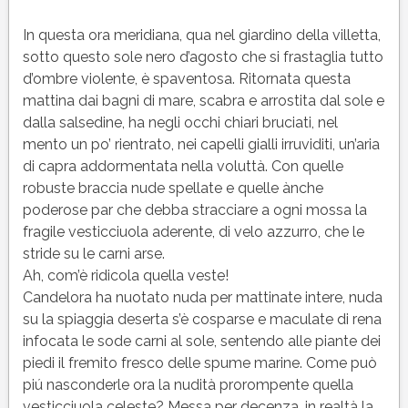
In questa ora meridiana, qua nel giardino della villetta,
sotto questo sole nero d’agosto che si frastaglia tutto
d’ombre violente, è spaventosa. Ritornata questa
mattina dai bagni di mare, scabra e arrostita dal sole e
dalla salsedine, ha negli occhi chiari bruciati, nel
mento un po’ rientrato, nei capelli gialli irruviditi, un’aria
di capra addormentata nella voluttà. Con quelle
robuste braccia nude spellate e quelle ànche
poderose par che debba stracciare a ogni mossa la
fragile vesticciuola aderente, di velo azzurro, che le
stride su le carni arse.
Ah, com’è ridicola quella veste!
Candelora ha nuotato nuda per mattinate intere, nuda
su la spiaggia deserta s’è cosparse e maculate di rena
infocata le sode carni al sole, sentendo alle piante dei
piedi il fremito fresco delle spume marine. Come può
piú nasconderle ora la nudità prorompente quella
vesticciuola celeste? Messa per decenza, in realtà la