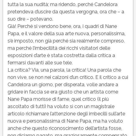
tutta la sua nudità; ma ridendo, perché Candelora
pretendeva d’uscire da questa vergogna, ora che – a
suo dire – potevano.
Già! Perché si vendono bene, ora, i quadri di Nane
Papa, e il valore della sua arte nuova, personalissima,
s’è imposto, non già perché sia realmente compreso.
ma perché l’imbecillità dei ricchi visitatori delle
esposizioni d’arte è stata costretta dalla critica a
fermarsi davanti alle sue tele.
La critica? Via, una parola, la critica! Una parola che
non vive, se non nei calzoni d’un critico. E il critico a cui
Candelora un giorno, per disperata, volle andare a
gridare in faccia se era giusto che un artista come
Nane Papa morisse di fame, quel critico (il piú
ascoltato di tutti) ha voluto sì con un magistrale
articolo richiamare l’attenzione degli imbecilli sull’arte
nuova e personalissima di Nane Papa, ma ha voluto
anche che questo riconoscimento dell’artista fosse,
non diciamo pagato, ma graziosamente compensato