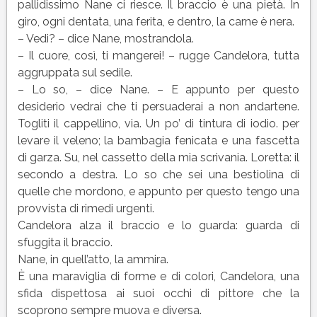
pallidissimo Nane ci riesce. Il braccio è una pietà. In
giro, ogni dentata, una ferita, e dentro, la carne è nera.
– Vedi? – dice Nane, mostrandola.
– Il cuore, così, ti mangerei! – rugge Candelora, tutta
aggruppata sul sedile.
– Lo so, – dice Nane. – E appunto per questo
desiderio vedrai che ti persuaderai a non andartene.
Togliti il cappellino, via. Un po’ di tintura di iodio. per
levare il veleno; la bambagia fenicata e una fascetta
di garza. Su, nel cassetto della mia scrivania. Loretta: il
secondo a destra. Lo so che sei una bestiolina di
quelle che mordono, e appunto per questo tengo una
provvista di rimedi urgenti.
Candelora alza il braccio e lo guarda: guarda di
sfuggita il braccio.
Nane, in quell’atto, la ammira.
È una maraviglia di forme e di colori, Candelora, una
sfida dispettosa ai suoi occhi di pittore che la
scoprono sempre muova e diversa.