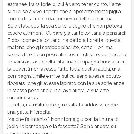
estranee, transitorie, di cui è vano tener conto. L’arte
sua lei sola vive, l’opera che prepotentemente piglia
corpo dalla luce e dal tormento della sua anima.
Se è stata così la sua sorte, è segno che non poteva
essere altrimenti. Gli pare già tanto lontana a pensarci!
E così, come da lontano, ha detto a Loretta, questa
mattina, che gli sarebbe piaciuto, certo – oh, ma
senza dare alcun peso alla cosa – gli sarebbe piaciuto
trovarsi accanto nella vita una compagna buona. a cui
la povertà non avesse fatto tutta quella rabbia; una
compagna umile e mite, sul cui seno avesse potuto
riposarsi; che gli avesse ispirato con le sue sofferenze
la stessa pena che gl’ispirava allora la sua arte
misconosciuta.
Loretta, naturalmente, gli è saltata addosso come
una gatta inferocita.
Ma che fa, intanto? Non ritorna giú con la tintura di
jodio, la bambagia e la fascetta? Se n’è andata su
piangendo, poverina…