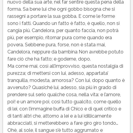
nuovo della sua arte, nel far sentire questa pena della
forma. Sa bene lui che ogni gobbo bisogna che si
rassegni a portare la sua gobba. E come le forme
sono i fatti. Quando un fatto è fatto, è quello, non si
cangia piú. Candelora, per quanto faccia, non potrà
piú, per esempio, ritornar pura come quando era
povera. Sebbene pura, forse, non è stata mai,
Candelora, neppure da bambina Non avrebbe potuto
fare ciò che ha fatto; e goderne, dopo.
Ma come mai, così all’improvviso, questa nostalgia di
purezza; di mettersi con lui, adesso, appartata’
tranquilla, modesta, amorosa? Con lui, dopo quanto è
avvenuto? Quasiché lui, adesso, sia piú in grado di
prendere sul serio qualche cosa, nella vita: e l’amore,
poi! e un amore poi, così tutto gualcito, come quello
di lei, con l’immagine buffa di Chico e di quel critico e
di tanti altri che, attorno a lei e a lui idillicamente
abbracciati, si metterebbero a fare giro giro tondo…
Ohè, al sole, il sangue s’è tutto aggrumato e