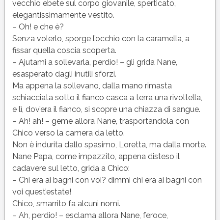
vecchio ebete sul corpo giovanile, sperticato,
elegantissimamente vestito.
– Oh! e che è?
Senza volerlo, sporge l’occhio con la caramella, a
fissar quella coscia scoperta.
– Ajutami a sollevarla, perdio! – gli grida Nane,
esasperato dagli inutili sforzi.
Ma appena la sollevano, dalla mano rimasta
schiacciata sotto il fianco casca a terra una rivoltella,
e lì, dov’era il fianco, si scopre una chiazza di sangue.
– Ah! ah! – geme allora Nane, trasportandola con
Chico verso la camera da letto.
Non è indurita dallo spasimo, Loretta, ma dalla morte.
Nane Papa, come impazzito, appena disteso il
cadavere sul letto, grida a Chico:
– Chi era ai bagni con voi? dimmi chi era ai bagni con
voi quest’estate!
Chico, smarrito fa alcuni nomi.
– Ah, perdio! – esclama allora Nane, feroce,