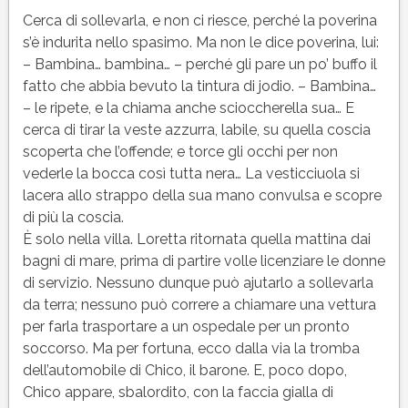
Cerca di sollevarla, e non ci riesce, perché la poverina
s’è indurita nello spasimo. Ma non le dice poverina, lui:
– Bambina… bambina… – perché gli pare un po’ buffo il
fatto che abbia bevuto la tintura di jodio. – Bambina…
– le ripete, e la chiama anche scioccherella sua… E
cerca di tirar la veste azzurra, labile, su quella coscia
scoperta che l’offende; e torce gli occhi per non
vederle la bocca così tutta nera… La vesticciuola si
lacera allo strappo della sua mano convulsa e scopre
di più la coscia.
È solo nella villa. Loretta ritornata quella mattina dai
bagni di mare, prima di partire volle licenziare le donne
di servizio. Nessuno dunque può ajutarlo a sollevarla
da terra; nessuno può correre a chiamare una vettura
per farla trasportare a un ospedale per un pronto
soccorso. Ma per fortuna, ecco dalla via la tromba
dell’automobile di Chico, il barone. E, poco dopo,
Chico appare, sbalordito, con la faccia gialla di