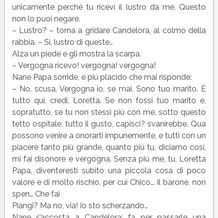
unicamente perché tu ricevi il lustro da me. Questo
non lo puoi negare.
– Lustro? – torna a gridare Candelora, al colmo della
rabbia. – Sì, lustro di queste…
Alza un piede e gli mostra la scarpa.
– Vergogna ricevo! vergogna! vergogna!
Nane Papa sorride, e piú placido che mai risponde:
– No, scusa. Vergogna io, se mai. Sono tuo marito. È
tutto qui, credi, Loretta. Se non fossi tuo marito e,
sopratutto, se tu non stessi piú con me, sotto questo
tetto ospitale, tutto il gusto, capisci? svanirebbe. Qua
possono venire a onorarti impunemente, e tutti con un
piacere tanto piú grande, quanto piú tu, diciamo così,
mi fai disonore e vergogna. Senza piú me, tu, Loretta
Papa, diventeresti subito una piccola cosa di poco
valore e di molto rischio, per cui Chico…. il barone, non
spen… Che fai
Piangi? Ma no, via! Io sto scherzando…
Nane s’accosta a Candelora; fa per passarle una