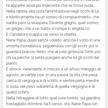
fa apparire assai piú indecente che se fosse nuda.
Nella rabbia, ella nota l’ammirazione negli occhi di lui,
e istintivamente ha un sorriso di compiacimento, che
subito però la esaspera. Diventa ghigno, quel sorriso;
un ghigno che a un tratto si rompe in singhiozzi.
E Candelora scappa via verso la villetta.
Nane Papa, quasi senza volerlo, arriccia il volto in una
smorfia monellesca, seguendola con gli occhi; poi si
guarda il braccio ferito, che al sole gli brucia forte; poi,
chi sa perché, si sente pungere anche lui gli occhi dal
pianto.
È atroce, veramente, in mezzo a un afoso meriggio di
agosto. avvertire così, in una pausa, la vita che pesa,
carica di vergogna e di schifo, e sentire pietà, mentre
si suda, del peso sull’anima di quella vergogna e di
quello schifo.
Nella tetraggine di tutto quel sole torrido, sul giardino
frastagliato d’ombre, ha il senso, ora, Nane Papa (un