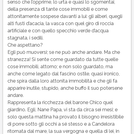
senso che l’opprime, lo urta e quasi lo sgomentai,
della presenza di tante cose immobili e come
attonitamente sospese davanti a lui: gli alberi, quegli
alti fusti d’acacia, la vasca con quel giro di roccia
artificiale e con quello specchio verde d’acqua
stagnata, i sedili.
Che aspettano?
Egli può muoversi; se ne può anche andare. Ma che
stranezza! Si sente come guardato da tutte quelle
cose immobili, attorno; e non solo guardato, ma
anche come legato dal fascino ostile, quasi ironico,
che spira dalla loro attonita immobilità e che gli fa
apparire inutile, stupido, anche buffo il suo potersene
andare.
Rappresenta la ricchezza del barone Chico quel
giardino. Egli, Nane Papa, vi sta da circa sei mesi; e
solo questa mattina ha provato il bisogno irresistibile
di porre sotto gli occhi a sé stesso e a Candelora
ritornata dal mare, la sua vergogna e quella di lei, in