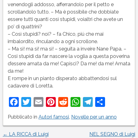
venendogli addosso, afferrandolo per il petto e
scrollandolo tutto. – Ma è possibile che dobbiate
essere tutti quanti così stupidi, voialtri che avete un
po’ di quattrini?
– Così stupidi? noi? – fa Chico, piú che mai
imbalordito, rinculando a ogni scrollone.
– Ma sì! ma sì! ma sì! – seguita a inveire Nane Papa. –
Cosi stupidi da far nascere la voglia a questa poverina
d’essere amata da me! Capisci? Da me! da me! Amata
da me!
E rompe in un pianto disperato abbattendosi sul
cadavere di Loretta.
Facebook
Twitter
Email
Pinterest
Reddit
WhatsApp
Telegram
Condivi
Pubblicato in
Autori famosi
,
Novelle per un anno
←
LA RICCA di Luigi
NEL SEGNO di Luigi
Navigazione