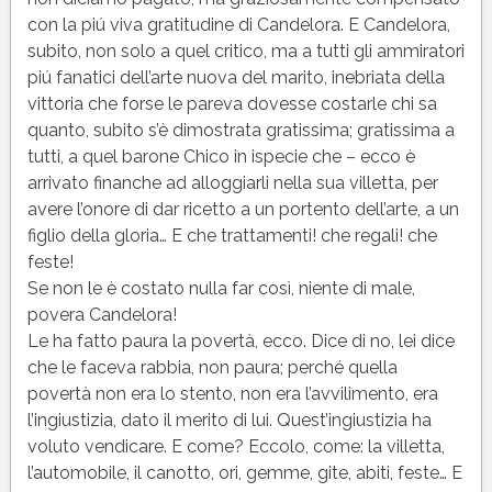
con la piú viva gratitudine di Candelora. E Candelora,
subito, non solo a quel critico, ma a tutti gli ammiratori
piú fanatici dell’arte nuova del marito, inebriata della
vittoria che forse le pareva dovesse costarle chi sa
quanto, subito s’è dimostrata gratissima; gratissima a
tutti, a quel barone Chico in ispecie che – ecco è
arrivato finanche ad alloggiarli nella sua villetta, per
avere l’onore di dar ricetto a un portento dell’arte, a un
figlio della gloria… E che trattamenti! che regali! che
feste!
Se non le è costato nulla far così, niente di male,
povera Candelora!
Le ha fatto paura la povertà, ecco. Dice di no, lei dice
che le faceva rabbia, non paura; perché quella
povertà non era lo stento, non era l’avvilimento, era
l’ingiustizia, dato il merito di lui. Quest’ingiustizia ha
voluto vendicare. E come? Eccolo, come: la villetta,
l’automobile, il canotto, ori, gemme, gite, abiti, feste… E