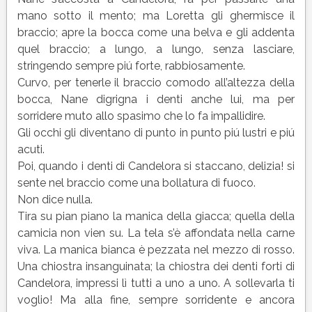
mano sotto il mento; ma Loretta gli ghermisce il
braccio; apre la bocca come una belva e gli addenta
quel braccio; a lungo, a lungo, senza lasciare,
stringendo sempre piú forte, rabbiosamente.
Curvo, per tenerle il braccio comodo all’altezza della
bocca, Nane digrigna i denti anche lui, ma per
sorridere muto allo spasimo che lo fa impallidire.
Gli occhi gli diventano di punto in punto piú lustri e piú
acuti.
Poi, quando i denti di Candelora si staccano, delizia! si
sente nel braccio come una bollatura di fuoco.
Non dice nulla.
Tira su pian piano la manica della giacca; quella della
camicia non vien su. La tela s’è affondata nella carne
viva. La manica bianca è pezzata nel mezzo di rosso.
Una chiostra insanguinata; la chiostra dei denti forti di
Candelora, impressi lì tutti a uno a uno. A sollevarla ti
voglio! Ma alla fine, sempre sorridente e ancora