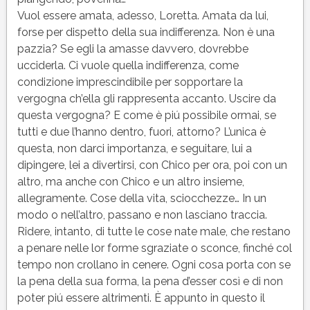
Vuol essere amata, adesso, Loretta. Amata da lui,
forse per dispetto della sua indifferenza. Non è una
pazzia? Se egli la amasse davvero, dovrebbe
ucciderla. Ci vuole quella indifferenza, come
condizione imprescindibile per sopportare la
vergogna ch’ella gli rappresenta accanto. Uscire da
questa vergogna? E come è piú possibile ormai, se
tutti e due l’hanno dentro, fuori, attorno? L’unica è
questa, non darci importanza, e seguitare, lui a
dipingere, lei a divertirsi, con Chico per ora, poi con un
altro, ma anche con Chico e un altro insieme,
allegramente. Cose della vita, sciocchezze… In un
modo o nell’altro, passano e non lasciano traccia.
Ridere, intanto, di tutte le cose nate male, che restano
a penare nelle lor forme sgraziate o sconce, finché col
tempo non crollano in cenere. Ogni cosa porta con se
la pena della sua forma, la pena d’esser così e di non
poter piú essere altrimenti. È appunto in questo il