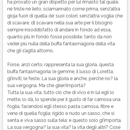
ha provato un gran dispetto per lui rimasto tal quale,
né triste né lieto, sciamannato come prima, senz’altra
gioja fuori di quella de’ suoi colori, senz’altra voglia che
di scavare, dl scavare nella sua arte per il bisogno
sempre insoddisfatto di andare in fondo ad essa,
quanto piú in fondo fosse possibile, tanto da non
veder piú nulla della buffa fantasmagoria della vita
che gli s’agita attorno.
Forse, anzi certo, rappresenta la sua gloria, questa
buffa fantasmagoria: le gemme, il lusso di Loretta,
gl’inviti, le feste. La sua gloria e anche, perché no? la
sua vergogna. Ma che glien’importa?
Tutta la sua vita, tutto ciò che di vivo è in lui egli lo
mette, lo dà, lo spende per il gusto di far carnosa una
foglia, facendosi egli stesso pasta carnosa, fibre e
vene di quella foglia; rigido e nudo un sasso, che si
senta e viva sasso sulla tela: e questo solo gl’importa.
La sua vergogna? la sua vita? la vita degli altri? Cose