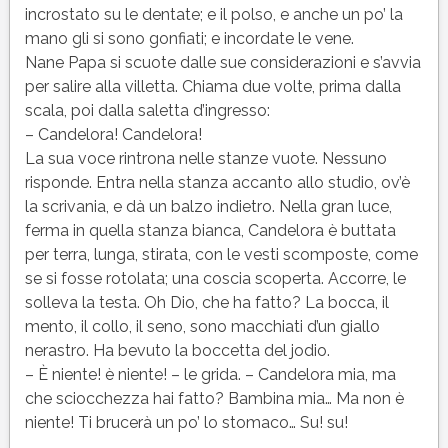
incrostato su le dentate; e il polso, e anche un po’ la
mano gli si sono gonfiati; e incordate le vene.
Nane Papa si scuote dalle sue considerazioni e s’avvia
per salire alla villetta. Chiama due volte, prima dalla
scala, poi dalla saletta d’ingresso:
– Candelora! Candelora!
La sua voce rintrona nelle stanze vuote. Nessuno
risponde. Entra nella stanza accanto allo studio, ov’è
la scrivania, e dà un balzo indietro. Nella gran luce,
ferma in quella stanza bianca, Candelora è buttata
per terra, lunga, stirata, con le vesti scomposte, come
se si fosse rotolata; una coscia scoperta. Accorre, le
solleva la testa. Oh Dio, che ha fatto? La bocca, il
mento, il collo, il seno, sono macchiati d’un giallo
nerastro. Ha bevuto la boccetta del jodio.
– È niente! è niente! – le grida. – Candelora mia, ma
che sciocchezza hai fatto? Bambina mia… Ma non è
niente! Ti brucerà un po’ lo stomaco… Su! su!