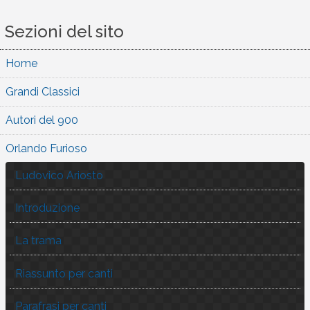
Sezioni del sito
Home
Grandi Classici
Autori del 900
Orlando Furioso
Ludovico Ariosto
Introduzione
La trama
Riassunto per canti
Parafrasi per canti