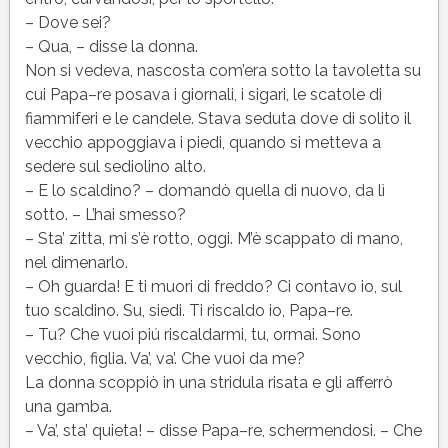
– Dove sei?
– Qua, – disse la donna.
Non si vedeva, nascosta com’era sotto la tavoletta su
cui Papa–re posava i giornali, i sigari, le scatole di
fiammiferi e le candele. Stava seduta dove di solito il
vecchio appoggiava i piedi, quando si metteva a
sedere sul sediolino alto.
– E lo scaldino? – domandò quella di nuovo, da lì
sotto. – L’hai smesso?
– Sta’ zitta, mi s’è rotto, oggi. M’è scappato di mano,
nel dimenarlo.
– Oh guarda! E ti muori di freddo? Ci contavo io, sul
tuo scaldino. Su, siedi. Ti riscaldo io, Papa–re.
– Tu? Che vuoi piú riscaldarmi, tu, ormai. Sono
vecchio, figlia. Va’, va’. Che vuoi da me?
La donna scoppiò in una stridula risata e gli afferrò
una gamba.
– Va’, sta’ quieta! – disse Papa–re, schermendosi. – Che