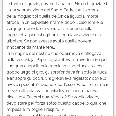
le tante disgrazie, povero Papa–re. Prima disgrazia, si
sa, la scoronazione del Santo Padre; poi la morte
della moglie; poi quella dell’unica figliuola; morte
atroce, in un ospedale infame, dopo il disonore e la
vergogna, donde era venuta al mondo quella
ragazzetta, per cui egli, ora, seguitava a vivere e a
tribolare. Se non avesse avuto quella povera
innocente da mantenere…
L’immagine del destino che opprimeva e affogava,
nella vecchiaja, Papa–re, si poteva intravedere in quel
suo gran cappellaccio roccioso e sbertucciato, che,
troppo largo di giro, gli sprofondava fin sotto la nuca
e fin sopra gli occhi. Chi gliel’aveva regalato? dove lo
aveva ripescato? Quando, sott’esso, Papa–re fermo in
mezzo alla piazza socchiudeva gli occhi, pareva
dicesse: « Eccomi qua. Vedete? Se voglio vivere,
devo stare per forza sotto questo cappello qua, che
mi pesa e mi toglie il respiro! ».
Se voglio vivere! Ma non avrebbe voluto vivere per