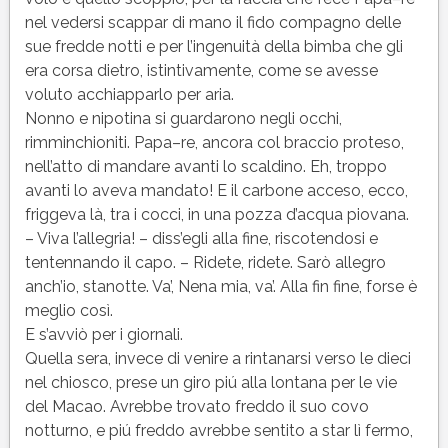
nel vedersi scappar di mano il fido compagno delle
sue fredde notti e per l’ingenuità della bimba che gli
era corsa dietro, istintivamente, come se avesse
voluto acchiapparlo per aria.
Nonno e nipotina si guardarono negli occhi,
rimminchioniti. Papa–re, ancora col braccio proteso,
nell’atto di mandare avanti lo scaldino. Eh, troppo
avanti lo aveva mandato! E il carbone acceso, ecco,
friggeva là, tra i cocci, in una pozza d’acqua piovana.
– Viva l’allegria! – diss’egli alla fine, riscotendosi e
tentennando il capo. – Ridete, ridete. Sarò allegro
anch’io, stanotte. Va’, Nena mia, va’. Alla fin fine, forse è
meglio così.
E s’avviò per i giornali.
Quella sera, invece di venire a rintanarsi verso le dieci
nel chiosco, prese un giro piú alla lontana per le vie
del Macao. Avrebbe trovato freddo il suo covo
notturno, e piú freddo avrebbe sentito a star lì fermo,