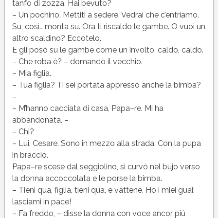
tanfo di zozza. Hai bevuto?
– Un pochino. Mettiti a sedere. Vedrai che c’entriamo.
Su, così… monta su. Ora ti riscaldo le gambe. O vuoi un
altro scaldino? Eccotelo.
E gli posò su le gambe come un involto, caldo, caldo.
– Che roba è? – domandò il vecchio.
– Mia figlia.
– Tua figlia? Ti sei portata appresso anche la bimba?
–
– M’hanno cacciata di casa, Papa–re. Mi ha
abbandonata. –
– Chi?
– Lui, Cesare. Sono in mezzo alla strada. Con la pupa
in braccio.
Papa–re scese dal seggiolino, si curvò nel bujo verso
la donna accoccolata e le porse la bimba.
– Tieni qua, figlia, tieni qua, e vattene. Ho i miei guai;
lasciami in pace!
– Fa freddo, – disse la donna con voce ancor piú