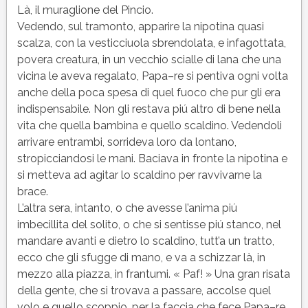
Là, il muraglione del Pincio.
Vedendo, sul tramonto, apparire la nipotina quasi
scalza, con la vesticciuola sbrendolata, e infagottata,
povera creatura, in un vecchio scialle di lana che una
vicina le aveva regalato, Papa–re si pentiva ogni volta
anche della poca spesa di quel fuoco che pur gli era
indispensabile. Non gli restava piú altro di bene nella
vita che quella bambina e quello scaldino. Vedendoli
arrivare entrambi, sorrideva loro da lontano,
stropicciandosi le mani. Baciava in fronte la nipotina e
si metteva ad agitar lo scaldino per ravvivarne la
brace.
L’altra sera, intanto, o che avesse l’anima piú
imbecillita del solito, o che si sentisse piú stanco, nel
mandare avanti e dietro lo scaldino, tutt’a un tratto,
ecco che gli sfugge di mano, e va a schizzar là, in
mezzo alla piazza, in frantumi. « Paf! » Una gran risata
della gente, che si trovava a passare, accolse quel
volo e quello scoppio, per la faccia che fece Papa–re