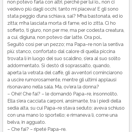
non potevo farla con altri, perché per lui io… non ci
vedevo piú dagli occhi, tanto mi piaceva! E gli sono
stata peggio d’una schiava, sai? M’ha bastonata, ed io
zitta; m’ha lasciata morta di fame, ed io zitta. Ci ho
sofferto, ti giuro, non per me, ma per codesta creatura,
a cui, digiuna, non potevo dar latte. Ora poi…
Seguitò così per un pezzo; ma Papa–re non la sentiva
piú: stanco, confortato dal calore di quella piccina
trovata lì in luogo del suo scaldino, s’era al suo solito
addormentato. Si destò di soprassalto, quando,
aperta la vetrata del caffè, gli avventori cominciarono
a uscire rumorosamente, mentre gli ultimi applausi
risonavano nella sala. Ma, ov’era la donna?
– Ohé! Che fai? – le domandò Papa–re, insonnolito.
Ella s’era cacciata carponi, ansimante, tra i piedi della
sedia alta, su cui Papa–re stava seduto; aveva schiuso
con una mano lo sportello; e rimaneva lì, come una
belva, in agguato.
– Che fai? – ripeté Papa–re.