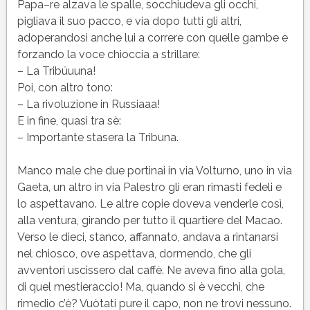
Papa–re alzava le spalle, socchiudeva gli occhi,
pigliava il suo pacco, e via dopo tutti gli altri,
adoperandosi anche lui a correre con quelle gambe e
forzando la voce chioccia a strillare:
– La Tribúuuna!
Poi, con altro tono:
– La rivoluzione in Russiaaa!
E in fine, quasi tra sè:
– Importante stasera la Tribuna.
Manco male che due portinai in via Volturno, uno in via
Gaeta, un altro in via Palestro gli eran rimasti fedeli e
lo aspettavano. Le altre copie doveva venderle così,
alla ventura, girando per tutto il quartiere del Macao.
Verso le dieci, stanco, affannato, andava a rintanarsi
nel chiosco, ove aspettava, dormendo, che gli
avventori uscissero dal caffè. Ne aveva fino alla gola,
di quel mestieraccio! Ma, quando si è vecchi, che
rimedio c’è? Vuòtati pure il capo, non ne trovi nessuno.