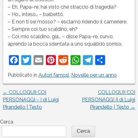
– Eh, Papa–re, hai visto che straccio di tragedia?
– Ho… inteso… – balbettò.
– E non ti sei mosso? – esclamò ridendo il cameriere.
– Sempre col tuo scaldino, eh?
– Col mio scaldino, già… – disse Papa–re, curvo,
aprendo la bocca sdentata a uno squallido sorriso.
Facebook
Twitter
Email
Pinterest
Reddit
WhatsApp
Telegram
Condivi
Pubblicato in
Autori famosi
,
Novelle per un anno
←
COLLOQUII COI
COLLOQUII COI
Navigazione
PERSONAGGI – I di Luigi
PERSONAGGI II di Luigi
Pirandello | Testo
Pirandello | Testo
→
articoli
Cerca
Cerca