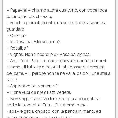
– Papa–re! – chiamò allora qualcuno, con voce roca,
dall’interno del chiosco.
Il vecchio giornalajo ebbe un sobbalzo e si sporse a
guardare.
– Chi è là?
– Io, Rosalba. E lo scaldino?
– Rosalba?
– Vignas. Non ti ricordi piú? Rosalba Vignas.
– Ah, – fece Papa–re, che riteneva in confuso i nomi
strambi di tutte le canzonettiste passate e presenti
del caffè. – E perché non te ne vai al caldo? Che stai a
far lì?
– Aspettavo te. Non entri?
– E che vuoi da me? Fatti vedere.
– Non voglio farmi vedere. Sto qua accoccolata,
sotto la tavoletta. Entra. Ci staremo bene.
Papa–re girò il chiosco, con la banda in mano, ed
entrò, curvandosi, per lo sportello.