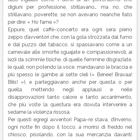
digiuni per professione, strillavano… ma no, che
strillavano, poverette, se non avevano neanche fiato
per dire: « Ho fame »?
Eppure, quel caffè–concerto era ogni sera pieno
zeppo d’avventori che, con la gola strozzata dal fumo
e dal puzzo del tabacco, si spassavano come a un
carnevale alle smorfie sguajate e compassionevoli, ai
lezii da scimmie tisiche, di quelle femmine disgraziate,
le quali, non potendo la voce, mandavano le braccia e
piú spesso le gambe ai sette cieli (« Benee! Bravaa!
Biiis! »), e parteggiavano anche per questa o per
quella, mettendo negli applausi e nelle
disapprovazioni tanto calore e tanto accanimento,
che piú volte la questura era dovuta intervenire a
sedarne la violenza rissosa.
Per questi egregi avventori Papa–re stava, d’inverno,
ogni notte fin dopo il tocco, a morirsi di freddo nel
chiosco, pisolando, con la sua mercanzia davanti: