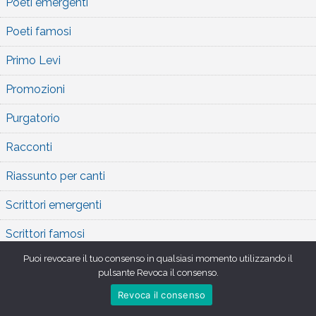
Poeti emergenti
Poeti famosi
Primo Levi
Promozioni
Purgatorio
Racconti
Riassunto per canti
Scrittori emergenti
Scrittori famosi
Puoi revocare il tuo consenso in qualsiasi momento utilizzando il
Testo completo dei canti
pulsante Revoca il consenso.
Umberto Saba
Revoca il consenso