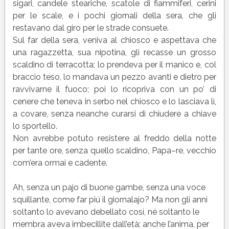
sigari, candele steariche, scatole di fiammiferi, cerini
per le scale, e i pochi giornali della sera, che gli
restavano dal giro per le strade consuete.
Sul far della sera, veniva al chiosco e aspettava che
una ragazzetta, sua nipotina, gli recasse un grosso
scaldino di terracotta; lo prendeva per il manico e, col
braccio teso, lo mandava un pezzo avanti e dietro per
ravvivarne il fuoco; poi lo ricopriva con un po’ di
cenere che teneva in serbo nel chiosco e lo lasciava lì,
a covare, senza neanche curarsi di chiudere a chiave
lo sportello.
Non avrebbe potuto resistere al freddo della notte
per tante ore, senza quello scaldino, Papa–re, vecchio
com’era ormai e cadente.
Ah, senza un pajo di buone gambe, senza una voce
squillante, come far piú il giornalajo? Ma non gli anni
soltanto lo avevano debellato così, né soltanto le
membra aveva imbecillite dall’età: anche l’anima, per