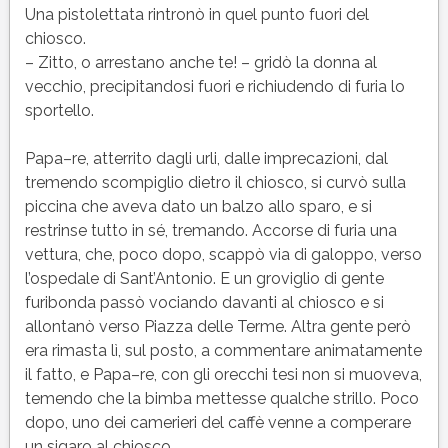
Una pistolettata rintronò in quel punto fuori del
chiosco.
– Zitto, o arrestano anche te! – gridò la donna al
vecchio, precipitandosi fuori e richiudendo di furia lo
sportello.
Papa–re, atterrito dagli urli, dalle imprecazioni, dal
tremendo scompiglio dietro il chiosco, si curvò sulla
piccina che aveva dato un balzo allo sparo, e si
restrinse tutto in sé, tremando. Accorse di furia una
vettura, che, poco dopo, scappò via di galoppo, verso
l’ospedale di Sant’Antonio. E un groviglio di gente
furibonda passò vociando davanti al chiosco e si
allontanò verso Piazza delle Terme. Altra gente però
era rimasta lì, sul posto, a commentare animatamente
il fatto, e Papa–re, con gli orecchi tesi non si muoveva,
temendo che la bimba mettesse qualche strillo. Poco
dopo, uno dei camerieri del caffè venne a comperare
un sigaro al chiosco.