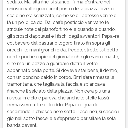
seduto. Ma, alla fine, si stancò. Prima d’entrare nel
chiosco volle guardare il punto della piazza, ove lo
scaldino era schizzato, come se gli potesse venire di
là un po’ di caldo. Dal caffè posticcio venivano le
stridule note del pianofortino e, a quando a quando,
gli scrosci d’applausi e i fischi degli avventori. Papa–re
col bavero del pastrano logoro tirato fin sopra gli
orecchi, le mani gronchie dal freddo, strette sul petto
con le poche copie del giornale che gli erano rimaste,
si fermò un pezzo a guardare dietro il vetro
appannato della porta. Si doveva star bene, lì dentro,
con un poncino caldo in corpo. Brrr! s’era rimessa la
tramontana, che tagliava la faccia e sbiancava
finanche il selciato della piazza. Non c’era piú una
nuvola in cielo e pareva che anche le stelle lassú
tremassero tutte di freddo. Papa–re guardò,
sospirando, il chiosco nero sotto i lecci neri, si cacciò i
giornali sotto l’ascella e s’appressò per sfilare la sola
banda davanti.