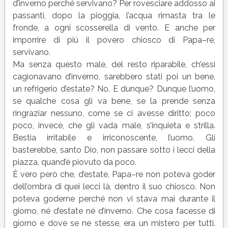
Luigi
d’inverno perché servivano? Per rovesciare addosso ai
Pirandello
passanti, dopo la pioggia, l’acqua rimasta tra le
|
fronde, a ogni scosserella di vento. E anche per
Testo
imporrire di piú il povero chiosco di Papa–re,
servivano.
Ma senza questo male, del resto riparabile, ch’essi
cagionavano d’inverno, sarebbero stati poi un bene,
un refrigerio d’estate? No. E dunque? Dunque l’uomo,
se qualche cosa gli va bene, se la prende senza
ringraziar nessuno, come se ci avesse diritto; poco
poco, invece, che gli vada male, s’inquieta e strilla.
Bestia irritabile e irriconoscente, l’uomo. Gli
basterebbe, santo Dio, non passare sotto i lecci della
piazza, quand’è piovuto da poco.
È vero però che, d’estate, Papa–re non poteva goder
dell’ombra di quei lecci là, dentro il suo chiosco. Non
poteva goderne perché non vi stava mai durante il
giorno, né d’estate né d’inverno. Che cosa facesse di
giorno e dove se ne stesse, era un mistero per tutti.