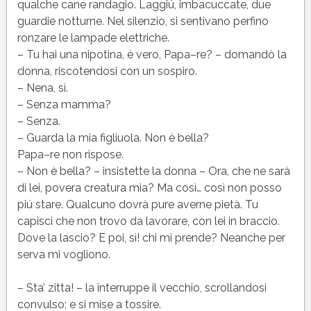
qualche cane randagio. Laggiú, imbacuccate, due
guardie notturne. Nel silenzio, si sentivano perfino
ronzare le lampade elettriche.
– Tu hai una nipotina, è vero, Papa–re? – domandò la
donna, riscotendosi con un sospiro.
– Nena, sì.
– Senza mamma?
– Senza.
– Guarda la mia figliuola. Non è bella?
Papa–re non rispose.
– Non è bella? – insistette la donna – Ora, che ne sarà
di lei, povera creatura mia? Ma così… così non posso
piú stare. Qualcuno dovrà pure averne pietà. Tu
capisci che non trovo da lavorare, con lei in braccio.
Dove la lascio? E poi, sì! chi mi prende? Neanche per
serva mi vogliono.
– Sta’ zitta! – la interruppe il vecchio, scrollandosi
convulso; e si mise a tossire.