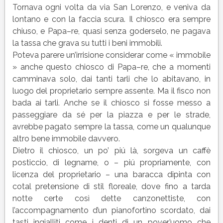
Tornava ogni volta da via San Lorenzo, e veniva da
lontano e con la faccia scura. Il chiosco era sempre
chiuso, e Papa–re, quasi senza goderselo, ne pagava
la tassa che grava su tutti i beni immobili.
Poteva parere un’irrisione considerar come « immobile
» anche questo chiosco di Papa–re, che a momenti
camminava solo, dai tanti tarli che lo abitavano, in
luogo del proprietario sempre assente. Ma il fisco non
bada ai tarli. Anche se il chiosco si fosse messo a
passeggiare da sé per la piazza e per le strade,
avrebbe pagato sempre la tassa, come un qualunque
altro bene immobile davvero.
Dietro il chiosco, un po’ piú là, sorgeva un caffè
posticcio, di legname, o – piú propriamente, con
licenza del proprietario – una baracca dipinta con
cotal pretensione di stil floreale, dove fino a tarda
notte certe così dette canzonettiste, con
l’accompagnamento d’un pianofortino scordato, dai
tasti ingialliti come i denti di un pover’uomo che