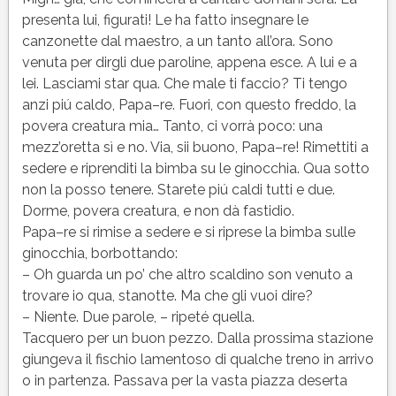
presenta lui, figurati! Le ha fatto insegnare le
canzonette dal maestro, a un tanto all’ora. Sono
venuta per dirgli due paroline, appena esce. A lui e a
lei. Lasciami star qua. Che male ti faccio? Ti tengo
anzi piú caldo, Papa–re. Fuori, con questo freddo, la
povera creatura mia… Tanto, ci vorrà poco: una
mezz’oretta sì e no. Via, sii buono, Papa–re! Rimettiti a
sedere e riprenditi la bimba su le ginocchia. Qua sotto
non la posso tenere. Starete piú caldi tutti e due.
Dorme, povera creatura, e non dà fastidio.
Papa–re si rimise a sedere e si riprese la bimba sulle
ginocchia, borbottando:
– Oh guarda un po’ che altro scaldino son venuto a
trovare io qua, stanotte. Ma che gli vuoi dire?
– Niente. Due parole, – ripeté quella.
Tacquero per un buon pezzo. Dalla prossima stazione
giungeva il fischio lamentoso di qualche treno in arrivo
o in partenza. Passava per la vasta piazza deserta