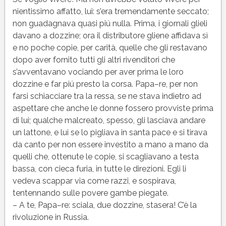
nientissimo affatto, lui: s’era tremendamente seccato;
non guadagnava quasi piú nulla. Prima, i giornali glieli
davano a dozzine; ora il distributore gliene affidava sì
e no poche copie, per carità, quelle che gli restavano
dopo aver fornito tutti gli altri rivenditori che
s’avventavano vociando per aver prima le loro
dozzine e far piú presto la corsa. Papa–re, per non
farsi schiacciare tra la ressa, se ne stava indietro ad
aspettare che anche le donne fossero provviste prima
di lui; qualche malcreato, spesso, gli lasciava andare
un lattone, e lui se lo pigliava in santa pace e si tirava
da canto per non essere investito a mano a mano da
quelli che, ottenute le copie, si scagliavano a testa
bassa, con cieca furia, in tutte le direzioni. Egli li
vedeva scappar via come razzi, e sospirava,
tentennando sulle povere gambe piegate.
– A te, Papa–re: sciala, due dozzine, stasera! C’è la
rivoluzione in Russia.