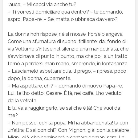
rauca. – Mi cacci via anche tu?
– Ti vorresti domiciliare qua dentro? – le domandò,
aspro, Papa–re. – Sei matta o ubbriaca davvero?
La donna non rispose, né si mosse. Forse piangeva.
Come una sfumatura di suono, titillante, dal fondo di
via Volturno s’intese nel silenzio una mandolinata, che
s’avvicinava di punto in punto, ma che poi, a un tratto,
tornò a perdersi man mano, smorendo, in lontananza.
– Lasciamelo aspettare qua, ti prego, – riprese, poco
dopo, la donna, cupamente.
– Ma aspettare, chi? – domandò di nuovo Papa–re.
Lui, te l’ho detto: Cesare. È là, nel caffè. L’ho veduto
dalla vetrata.
E tu va a raggiungerlo, se sai che è là! Che vuoi da
me?
– Non posso, con la pupa. Mi ha abbandonata! là con
un’altra. E sai con chi? Con Mignon, già! con la celebre
Mign… già, che comincerà a cantare domani sera. La