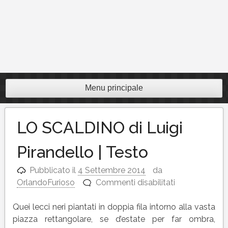
Menu principale
LO SCALDINO di Luigi
Pirandello | Testo
Pubblicato il
4 Settembre 2014
da
su
OrlandoFurioso
Commenti disabilitati
LO
SCALDINO
Quei lecci neri piantati in doppia fila intorno alla vasta
di
piazza rettangolare, se d’estate per far ombra,