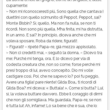
cupamente:
– Non mi riconosceresti piú. Sono quella che cantava i
duettini con quello scimunito di Peppot. Peppot, sai?
Monte Bisbin? Sì, quello. Ma non fa nulla, se non ti
ricordi. Non sono piú quella. M’ha finita, mi ha distrutta,
in un anno. E sai? In principio, diceva anche che mi
voleva sposare. Roba da ridere, figurati!
– Figurati! – ripeté Papa–re, già mezzo appisolato.
– Non ci credetti mai, – seguitò la donna. – Dicevo tra
me: Purché mi tenga, ora. E lo dicevo per via di
codesta creatura che, non so come, forse perché mi
presi troppo di lui, avevo concepito. Dio mi volle
castigare così. Poi, che ne sapevo io? poi fu peggio.
Avere una figlia! pare niente! Gilda Boa… ti ricordi di
Gilda Boa? mi diceva: « Buttala! ». Come si butta? Lui,
sì, la voleva buttare davvero. Ebbe il coraggio di dirmi
che non gli somigliava. Ma guardala, Papa–re, se non
è tutta lui! Ah, infame! Lo sa bene che è sua, che io