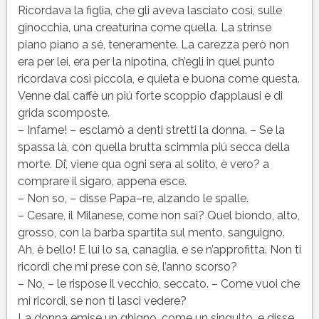
Ricordava la figlia, che gli aveva lasciato così, sulle
ginocchia, una creaturina come quella. La strinse
piano piano a sé, teneramente. La carezza però non
era per lei, era per la nipotina, ch’egli in quel punto
ricordava così piccola, e quieta e buona come questa.
Venne dal caffè un piú forte scoppio d’applausi e di
grida scomposte.
– Infame! – esclamò a denti stretti la donna. – Se la
spassa là, con quella brutta scimmia piú secca della
morte. Di’, viene qua ogni sera al solito, è vero? a
comprare il sigaro, appena esce.
– Non so, – disse Papa–re, alzando le spalle.
– Cesare, il Milanese, come non sai? Quel biondo, alto,
grosso, con la barba spartita sul mento, sanguigno.
Ah, è bello! E lui lo sa, canaglia, e se n’approfitta. Non ti
ricordi che mi prese con sè, l’anno scorso?
– No, – le rispose il vecchio, seccato. – Come vuoi che
mi ricordi, se non ti lasci vedere?
La donna emise un ghigno, come un singulto, e disse