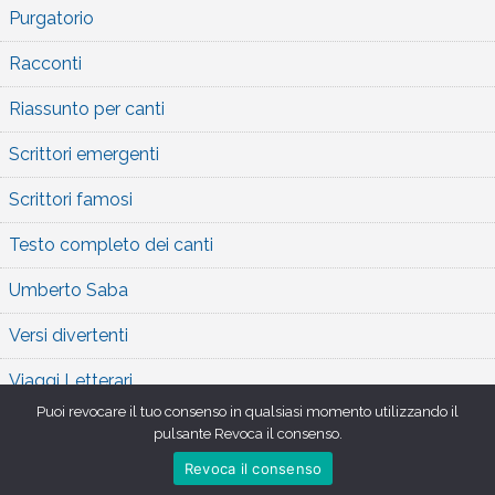
Purgatorio
Racconti
Riassunto per canti
Scrittori emergenti
Scrittori famosi
Testo completo dei canti
Umberto Saba
Versi divertenti
Viaggi Letterari
Puoi revocare il tuo consenso in qualsiasi momento utilizzando il
pulsante Revoca il consenso.
Revoca il consenso
Copyright 2026 , Orlando Furioso
,
Theme by
Tech Reviews