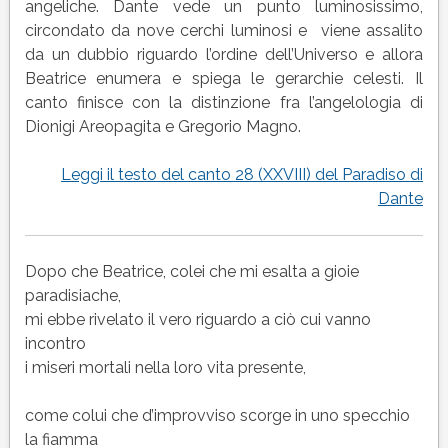
(XXVIII)
angeliche. Dante vede un punto luminosissimo,
del
circondato da nove cerchi luminosi e viene assalito
Paradiso
da un dubbio riguardo l’ordine dell’Universo e allora
di
Beatrice enumera e spiega le gerarchie celesti. Il
Dante
canto finisce con la distinzione fra l’angelologia di
Dionigi Areopagita e Gregorio Magno.
Leggi il testo del canto 28 (XXVIII) del Paradiso di
Dante
Dopo che Beatrice, colei che mi esalta a gioie
paradisiache,
mi ebbe rivelato il vero riguardo a ciò cui vanno
incontro
i miseri mortali nella loro vita presente,
come colui che d’improvviso scorge in uno specchio
la fiamma