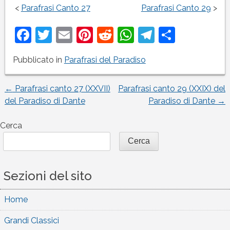
<
Parafrasi Canto 27
Parafrasi Canto 29
>
Facebook
Twitter
Email
Pinterest
Reddit
WhatsApp
Telegram
Condivi
Pubblicato in
Parafrasi del Paradiso
←
Parafrasi canto 27 (XXVII)
Parafrasi canto 29 (XXIX) del
Navigazione
del Paradiso di Dante
Paradiso di Dante
→
articoli
Cerca
Cerca
Sezioni del sito
Home
Grandi Classici