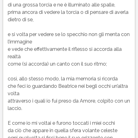
di una grossa torcia e ne è illuminato alle spalle,
prima ancora di vedere la torcia o di pensare di averla
dietro di se,
e si volta per vedere se lo specchio non gli menta con
l’immagine
e vede che effettivamente il riflesso si accorda alla
realtà
come (si accorda) un canto con il suo ritmo;
così, allo stesso modo, la mia memoria si ricorda
che feci io guardando Beatrice nei begli occhi un’altra
volta
attraverso i quali io fui preso da Amore, colpito con un
laccio.
E come io mi voltai e furono toccati i miei occhi
da ciò che appare in quella sfera volante celeste
ogni qualvolta si fissi bene il suo orizzonte con