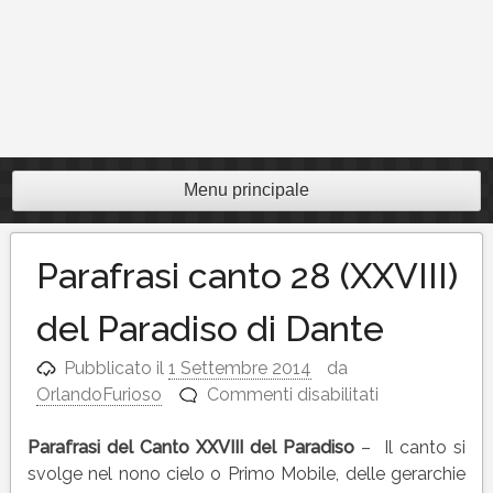
Menu principale
Parafrasi canto 28 (XXVIII)
del Paradiso di Dante
Pubblicato il
1 Settembre 2014
da
su
OrlandoFurioso
Commenti disabilitati
Parafrasi
canto
Parafrasi del Canto XXVIII del Paradiso
– Il canto si
28
svolge nel nono cielo o Primo Mobile, delle gerarchie