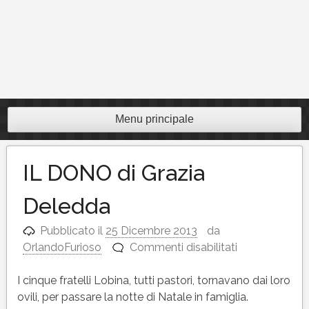
Menu principale
IL DONO di Grazia
Deledda
Pubblicato il
25 Dicembre 2013
da
su
OrlandoFurioso
Commenti disabilitati
IL
DONO
I cinque fratelli Lobina, tutti pastori, tornavano dai loro
di
ovili, per passare la notte di Natale in famiglia.