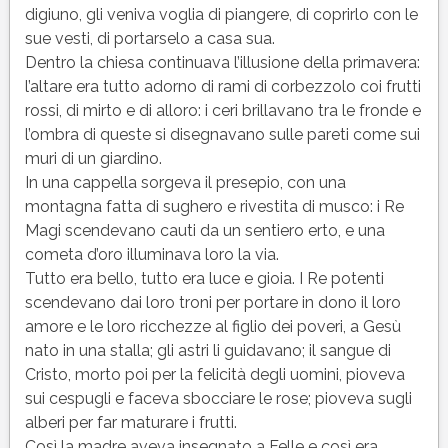
digiuno, gli veniva voglia di piangere, di coprirlo con le
sue vesti, di portarselo a casa sua.
Dentro la chiesa continuava l’illusione della primavera:
l’altare era tutto adorno di rami di corbezzolo coi frutti
rossi, di mirto e di alloro: i ceri brillavano tra le fronde e
l’ombra di queste si disegnavano sulle pareti come sui
muri di un giardino.
In una cappella sorgeva il presepio, con una
montagna fatta di sughero e rivestita di musco: i Re
Magi scendevano cauti da un sentiero erto, e una
cometa d’oro illuminava loro la via.
Tutto era bello, tutto era luce e gioia. I Re potenti
scendevano dai loro troni per portare in dono il loro
amore e le loro ricchezze al figlio dei poveri, a Gesù
nato in una stalla; gli astri li guidavano; il sangue di
Cristo, morto poi per la felicità degli uomini, pioveva
sui cespugli e faceva sbocciare le rose; pioveva sugli
alberi per far maturare i frutti.
Così la madre aveva insegnato a Felle e così era.