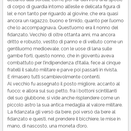
di corpo di guardia intorno all’esile e delicata figura di
lei; e non tanto per riguardo al giovine, che era quasi
ancora un ragazzo, buono e timido, quanto per l’uomo
che lo accompagnava. Quest’uomo era il nonno del
fidanzato. Vecchio di oltre ottanta anni, ma ancora
dritto e robusto, vestito di panno e di velluto come un
gentiluomo medioevale, con le uose di lana sulle
gambe forti, questo nonno, che in gioventù aveva
combattuto per l’indipendenza d’Italia, fece ai cinque
fratelli il saluto militare e parve poi passarli in rivista.
E rimasero tutti scambievolmente contenti.
Al vecchio fu assegnato il posto migliore, accanto al
fuoco; e allora sul suo petto, fra i bottoni scintillanti
del suo giubbone, si vide anche risplendere come un
piccolo astro la sua antica medaglia al valore militare.
La fidanzata gli versò da bere, poi versò da bere al
fidanzato e questi, nel prendere il bicchiere, le mise in
mano, di nascosto, una moneta d’oro.