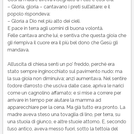
– Gloria, gloria – cantavano i preti sull’altare: e il
popolo rispondeva:
– Gloria a Dio nel più alto dei cieli.
E pace in terra agli uomini di buona volontà.
Felle cantava anche lui, e sentiva che questa gioia che
gli riempiva il cuore era il più bel dono che Gesù gli
mandava.
All’uscita di chiesa sentì un po’ freddo, perché era
stato sempre inginocchiato sul pavimento nudo: ma
la sua gioia non diminuiva; anzi aumentava. Nel sentire
l’odore d’arrosto che usciva dalle case, apriva le narici
come un cagnolino affamato; e si mise a correre per
arrivare in tempo per aiutare la mamma ad
apparecchiare per la cena. Ma già tutto era pronto. La
madre aveva steso una tovaglia di lino, per terra, su
una stuoia di giunco, e altre stuoie attorno. E, secondo
l’uso antico, aveva messo fuori, sotto la tettoia del