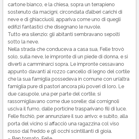
cartone bianco, e la chiesa, sopra un terrapieno
sostenuto da macigni, circondata d’alberi carichi di
neve e di ghiacciuoli, appariva come uno di quegli
edifizi fantastici che disegnano le nuvole.
Tutto era silenzio: gli abitanti sembravano sepolti
sotto la neve.
Nella strada che conduceva a casa sua, Felle trovò
solo, sulla neve, le impronte di un piede di donna, e si
divertì a camminarci sopra. Le impronte cessavano
appunto davanti al rozzo cancello di legno del cortile
che la sua famiglia possedeva in comune con un’altra
famiglia pure di pastori ancora più poveri di loro. Le
due casupole, una per parte del cortile, si
rassomigliavano come due sorelle; dai comignoli
usciva il fumo, dalle porticine trasparivano fili di luce.
Felle fischiò, per annunziare il suo arrivo: e subito, alla
porta del vicino si affacciò una ragazzina col viso
rosso dal freddo e gli occhi scintillanti di gioia.
– Ben tornato, Felle.