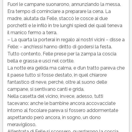
Fuori le campane suonarono, annunziando la messa.
Era tempo di cominciare a preparare la cena. La
madre, aiutata da Felle, staccò le cosce ai due
porchetti e le infilò in tre lunghi spiedi dei quali teneva
il manico fermo a terra.
– La quarta la porterai in regalo ai nostri vicini – disse a
Felle: – anch’essi hanno diritto di godersi la festa.
Tutto contento, Felle prese per la zampa la coscia
bella e grassa e uscì nel cortile.
La notte era gelida ma calma, e d’un tratto pareva che
il paese tutto si fosse destato, in quel chiarore
fantastico di neve, perché, oltre al suono delle
campane, si sentivano canti e grida.
Nella casetta del vicino, invece, adesso, tutti
tacevano: anche le bambine ancora accovacciate
intorno al focolare pareva si fossero addormentate
aspettando però ancora, in sogno, un dono
meraviglioso.
All’entrata di Felle si scossero, guardarono la coscia