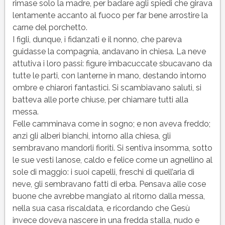
rimase solo la madre, per badare agli spiedi che girava
lentamente accanto al fuoco per far bene arrostire la
carne del porchetto.
I figli, dunque, i fidanzati e il nonno, che pareva
guidasse la compagnia, andavano in chiesa. La neve
attutiva i loro passi: figure imbacuccate sbucavano da
tutte le parti, con lanterne in mano, destando intorno
ombre e chiarori fantastici. Si scambiavano saluti, si
batteva alle porte chiuse, per chiamare tutti alla
messa.
Felle camminava come in sogno; e non aveva freddo;
anzi gli alberi bianchi, intorno alla chiesa, gli
sembravano mandorli fioriti. Si sentiva insomma, sotto
le sue vesti lanose, caldo e felice come un agnellino al
sole di maggio: i suoi capelli, freschi di quell’aria di
neve, gli sembravano fatti di erba. Pensava alle cose
buone che avrebbe mangiato al ritorno dalla messa,
nella sua casa riscaldata, e ricordando che Gesù
invece doveva nascere in una fredda stalla, nudo e