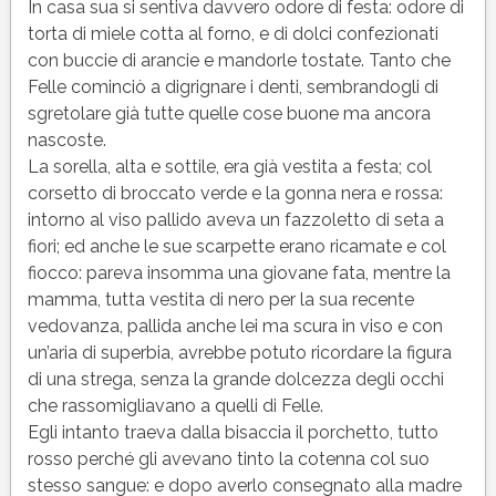
In casa sua si sentiva davvero odore di festa: odore di
torta di miele cotta al forno, e di dolci confezionati
con buccie di arancie e mandorle tostate. Tanto che
Felle cominciò a digrignare i denti, sembrandogli di
sgretolare già tutte quelle cose buone ma ancora
nascoste.
La sorella, alta e sottile, era già vestita a festa; col
corsetto di broccato verde e la gonna nera e rossa:
intorno al viso pallido aveva un fazzoletto di seta a
fiori; ed anche le sue scarpette erano ricamate e col
fiocco: pareva insomma una giovane fata, mentre la
mamma, tutta vestita di nero per la sua recente
vedovanza, pallida anche lei ma scura in viso e con
un’aria di superbia, avrebbe potuto ricordare la figura
di una strega, senza la grande dolcezza degli occhi
che rassomigliavano a quelli di Felle.
Egli intanto traeva dalla bisaccia il porchetto, tutto
rosso perché gli avevano tinto la cotenna col suo
stesso sangue: e dopo averlo consegnato alla madre