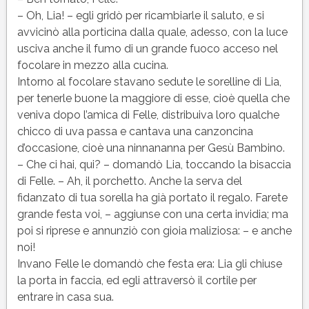
– Oh, Lia! – egli gridò per ricambiarle il saluto, e si
avvicinò alla porticina dalla quale, adesso, con la luce
usciva anche il fumo di un grande fuoco acceso nel
focolare in mezzo alla cucina.
Intorno al focolare stavano sedute le sorelline di Lia,
per tenerle buone la maggiore di esse, cioè quella che
veniva dopo l’amica di Felle, distribuiva loro qualche
chicco di uva passa e cantava una canzoncina
d’occasione, cioè una ninnananna per Gesù Bambino.
– Che ci hai, qui? – domandò Lia, toccando la bisaccia
di Felle. – Ah, il porchetto. Anche la serva del
fidanzato di tua sorella ha già portato il regalo. Farete
grande festa voi, – aggiunse con una certa invidia; ma
poi si riprese e annunziò con gioia maliziosa: – e anche
noi!
Invano Felle le domandò che festa era: Lia gli chiuse
la porta in faccia, ed egli attraversò il cortile per
entrare in casa sua.