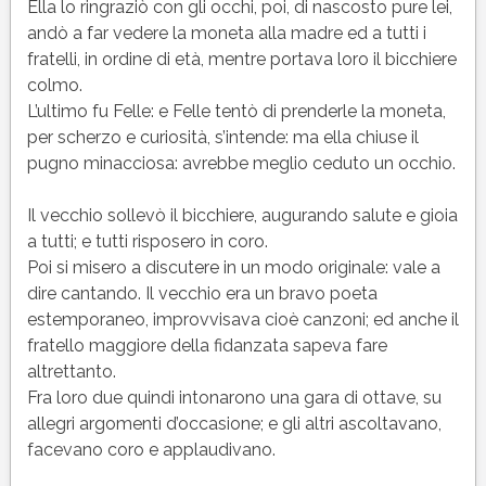
Ella lo ringraziò con gli occhi, poi, di nascosto pure lei,
andò a far vedere la moneta alla madre ed a tutti i
fratelli, in ordine di età, mentre portava loro il bicchiere
colmo.
L’ultimo fu Felle: e Felle tentò di prenderle la moneta,
per scherzo e curiosità, s’intende: ma ella chiuse il
pugno minacciosa: avrebbe meglio ceduto un occhio.
Il vecchio sollevò il bicchiere, augurando salute e gioia
a tutti; e tutti risposero in coro.
Poi si misero a discutere in un modo originale: vale a
dire cantando. Il vecchio era un bravo poeta
estemporaneo, improvvisava cioè canzoni; ed anche il
fratello maggiore della fidanzata sapeva fare
altrettanto.
Fra loro due quindi intonarono una gara di ottave, su
allegri argomenti d’occasione; e gli altri ascoltavano,
facevano coro e applaudivano.