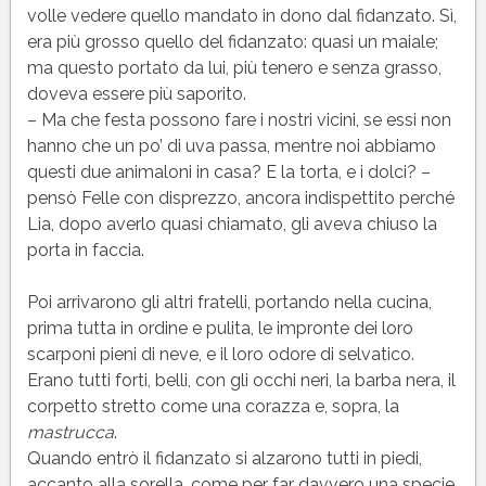
volle vedere quello mandato in dono dal fidanzato. Sì,
era più grosso quello del fidanzato: quasi un maiale;
ma questo portato da lui, più tenero e senza grasso,
doveva essere più saporito.
– Ma che festa possono fare i nostri vicini, se essi non
hanno che un po’ di uva passa, mentre noi abbiamo
questi due animaloni in casa? E la torta, e i dolci? –
pensò Felle con disprezzo, ancora indispettito perché
Lia, dopo averlo quasi chiamato, gli aveva chiuso la
porta in faccia.
Poi arrivarono gli altri fratelli, portando nella cucina,
prima tutta in ordine e pulita, le impronte dei loro
scarponi pieni di neve, e il loro odore di selvatico.
Erano tutti forti, belli, con gli occhi neri, la barba nera, il
corpetto stretto come una corazza e, sopra, la
mastrucca
.
Quando entrò il fidanzato si alzarono tutti in piedi,
accanto alla sorella, come per far davvero una specie