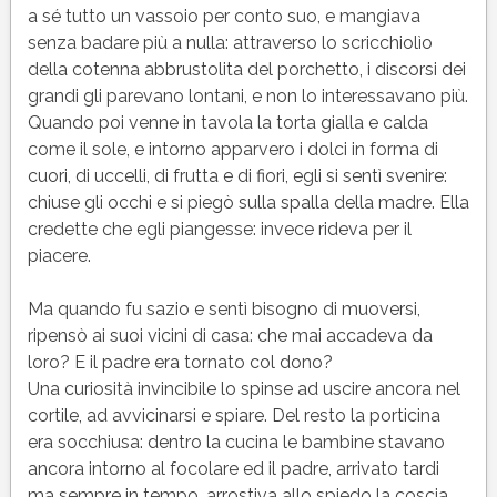
a sé tutto un vassoio per conto suo, e mangiava
senza badare più a nulla: attraverso lo scricchiolìo
della cotenna abbrustolita del porchetto, i discorsi dei
grandi gli parevano lontani, e non lo interessavano più.
Quando poi venne in tavola la torta gialla e calda
come il sole, e intorno apparvero i dolci in forma di
cuori, di uccelli, di frutta e di fiori, egli si sentì svenire:
chiuse gli occhi e si piegò sulla spalla della madre. Ella
credette che egli piangesse: invece rideva per il
piacere.
Ma quando fu sazio e sentì bisogno di muoversi,
ripensò ai suoi vicini di casa: che mai accadeva da
loro? E il padre era tornato col dono?
Una curiosità invincibile lo spinse ad uscire ancora nel
cortile, ad avvicinarsi e spiare. Del resto la porticina
era socchiusa: dentro la cucina le bambine stavano
ancora intorno al focolare ed il padre, arrivato tardi
ma sempre in tempo, arrostiva allo spiedo la coscia