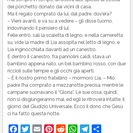
del porchetto donato dai vicini di casa.
Ma il regalo comprato da lui, dal padre, dov’era?
– Vieni avanti, e va su a vedere – gli disse l’uomo,
indovinando il pensiero di lui.
Felle entrò, salì la scaletta di legno, e nella cameretta
su, vide la madre di Lia assopita nel letto di legno, e
Lia inginocchiata davanti ad un canestro.
E dentro il canestro, fra pannolini caldi, stava un
bambino appena nato, un bel bambino rosso, con due
riccioli sulle tempie e gli occhi già aperti.
– È il nostro primo fratellino – mormorò Lia. – Mio
padre l’ha comprato a mezzanotte precisa, mentre le
campane suonavano il “Gloria”. Le sue ossa, quindi,
non si disgiungeranno mai, ed egli le ritroverà intatte, il
giorno del Giudizio Universale. Ecco il dono che Gesù
ci ha fatto questa notte.
Facebook
Twitter
Email
Pinterest
Reddit
WhatsApp
Telegram
Condivi