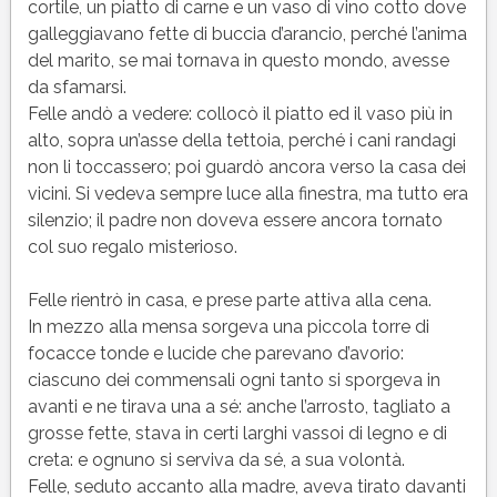
cortile, un piatto di carne e un vaso di vino cotto dove
galleggiavano fette di buccia d’arancio, perché l’anima
del marito, se mai tornava in questo mondo, avesse
da sfamarsi.
Felle andò a vedere: collocò il piatto ed il vaso più in
alto, sopra un’asse della tettoia, perché i cani randagi
non li toccassero; poi guardò ancora verso la casa dei
vicini. Si vedeva sempre luce alla finestra, ma tutto era
silenzio; il padre non doveva essere ancora tornato
col suo regalo misterioso.
Felle rientrò in casa, e prese parte attiva alla cena.
In mezzo alla mensa sorgeva una piccola torre di
focacce tonde e lucide che parevano d’avorio:
ciascuno dei commensali ogni tanto si sporgeva in
avanti e ne tirava una a sé: anche l’arrosto, tagliato a
grosse fette, stava in certi larghi vassoi di legno e di
creta: e ognuno si serviva da sé, a sua volontà.
Felle, seduto accanto alla madre, aveva tirato davanti