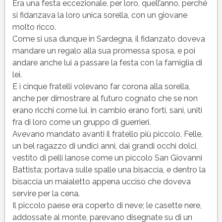
Grazia
Era una festa eccezionale, per loro, quell’anno, perché
Deledda
si fidanzava la loro unica sorella, con un giovane
molto ricco.
Come si usa dunque in Sardegna, il fidanzato doveva
mandare un regalo alla sua promessa sposa, e poi
andare anche lui a passare la festa con la famiglia di
lei.
E i cinque fratelli volevano far corona alla sorella,
anche per dimostrare al futuro cognato che se non
erano ricchi come lui, in cambio erano forti, sani, uniti
fra di loro come un gruppo di guerrieri.
Avevano mandato avanti il fratello più piccolo, Felle,
un bel ragazzo di undici anni, dai grandi occhi dolci,
vestito di pelli lanose come un piccolo San Giovanni
Battista; portava sulle spalle una bisaccia, e dentro la
bisaccia un maialetto appena ucciso che doveva
servire per la cena.
Il piccolo paese era coperto di neve; le casette nere,
addossate al monte, parevano disegnate su di un