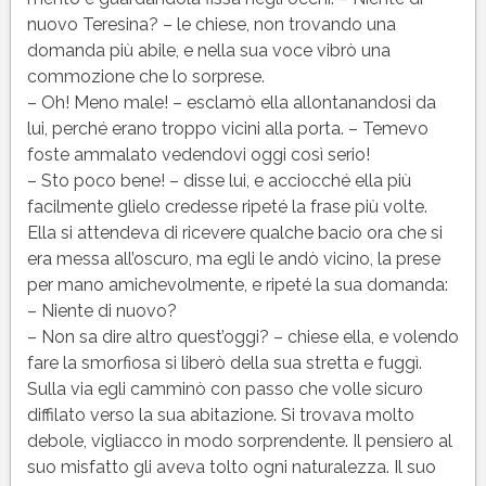
nuovo Teresina? – le chiese, non trovando una
domanda più abile, e nella sua voce vibrò una
commozione che lo sorprese.
– Oh! Meno male! – esclamò ella allontanandosi da
lui, perché erano troppo vicini alla porta. – Temevo
foste ammalato vedendovi oggi così serio!
– Sto poco bene! – disse lui, e acciocché ella più
facilmente glielo credesse ripeté la frase più volte.
Ella si attendeva di ricevere qualche bacio ora che si
era messa all’oscuro, ma egli le andò vicino, la prese
per mano amichevolmente, e ripeté la sua domanda:
– Niente di nuovo?
– Non sa dire altro quest’oggi? – chiese ella, e volendo
fare la smorfiosa si liberò della sua stretta e fuggì.
Sulla via egli camminò con passo che volle sicuro
diffilato verso la sua abitazione. Si trovava molto
debole, vigliacco in modo sorprendente. Il pensiero al
suo misfatto gli aveva tolto ogni naturalezza. Il suo