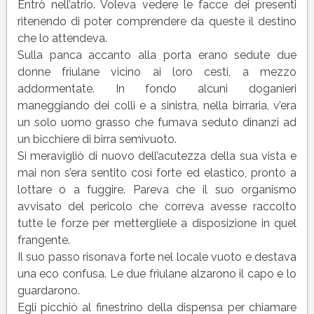
Entrò nell’atrio. Voleva vedere le facce dei presenti
ritenendo di poter comprendere da queste il destino
che lo attendeva.
Sulla panca accanto alla porta erano sedute due
donne friulane vicino ai loro cesti, a mezzo
addormentate. In fondo alcuni doganieri
maneggiando dei colli e a sinistra, nella birraria, v’era
un solo uomo grasso che fumava seduto dinanzi ad
un bicchiere di birra semivuoto.
Si meravigliò di nuovo dell’acutezza della sua vista e
mai non s’era sentito così forte ed elastico, pronto a
lottare o a fuggire. Pareva che il suo organismo
avvisato del pericolo che correva avesse raccolto
tutte le forze per mettergliele a disposizione in quel
frangente.
Il suo passo risonava forte nel locale vuoto e destava
una eco confusa. Le due friulane alzarono il capo e lo
guardarono.
Egli picchiò al finestrino della dispensa per chiamare