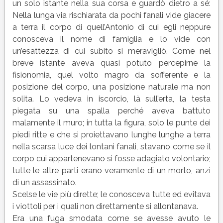
BELPOGGIO
un solo istante nella sua corsa e guardò dietro a sé:
di
Nella lunga via rischiarata da pochi fanali vide giacere
Italo
a terra il corpo di quell’Antonio di cui egli neppure
Svevo
conosceva il nome di famiglia e lo vide con
un’esattezza di cui subito si meravigliò. Come nel
breve istante aveva quasi potuto percepirne la
fisionomia, quel volto magro da sofferente e la
posizione del corpo, una posizione naturale ma non
solita. Lo vedeva in iscorcio, là sull’erta, la testa
piegata su una spalla perché aveva battuto
malamente il muro; in tutta la figura, solo le punte dei
piedi ritte e che si proiettavano lunghe lunghe a terra
nella scarsa luce dei lontani fanali, stavano come se il
corpo cui appartenevano si fosse adagiato volontario;
tutte le altre parti erano veramente di un morto, anzi
di un assassinato.
Scelse le vie più dirette; le conosceva tutte ed evitava
i viottoli per i quali non direttamente si allontanava.
Era una fuga smodata come se avesse avuto le