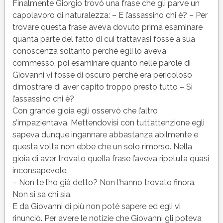
Finalmente Giorgio trovò una frase che gli parve un
capolavoro di naturalezza: – E l’assassino chi è? – Per
trovare questa frase aveva dovuto prima esaminare
quanta parte del fatto di cui trattavasi fosse a sua
conoscenza soltanto perché egli lo aveva
commesso, poi esaminare quanto nelle parole di
Giovanni vi fosse di oscuro perché era pericoloso
dimostrare di aver capito troppo presto tutto – Sì
l’assassino chi è?
Con grande gioia egli osservò che l’altro
s’impazientava. Mettendovisi con tutt’attenzione egli
sapeva dunque ingannare abbastanza abilmente e
questa volta non ebbe che un solo rimorso. Nella
gioia di aver trovato quella frase l’aveva ripetuta quasi
inconsapevole.
– Non te l’ho già detto? Non l’hanno trovato finora.
Non si sa chi sia.
E da Giovanni di più non poté sapere ed egli vi
rinunciò. Per avere le notizie che Giovanni gli poteva