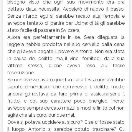
bisogno visto che ogni suo movimento era ora
dettato dalla necessità! Accelerò di nuovo il passo.
Senza ritardo egli si sarebbe recato alla ferrovia e
avrebbe tentato di partire per Udine; di là gli sarebbe
stato facile di passare in Svizzera.
Allora era perfettamente in sé. S’era dileguata la
leggera nebbia prodotta nel suo cervello dalla cena
che gli aveva pagata il povero Antonio. Non era stata
la causa del delitto, ma il vino, fornitogli dalla sua
vittima stessa, gliene aveva reso più facile
l’esecuzione.
Se non avesse avuto quei fumi alla testa non avrebbe
saputo dimenticare che commesso il delitto, molto
ancora gli restava da fare prima di assicurarsene il
frutto, e col suo carattere poco energico, inerte,
avrebbe sempre cercato mezzi e modi e finito col non
agire che al sicuro, dunque mai.
Dove si poteva uccidere al sicuro? E se ci fosse stato
il luogo, Antonio si sarebbe potuto trascinare? Gli