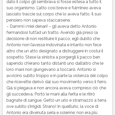
dato il colpo gli sembrava si fosse estesa a tutto il
suo organismo. L’atto così breve e fulmineo aveva
lasciato traccie sul corpo che lo aveva fatto. Il suo
pensiero non sapeva staccarsene.
– Dammi i miei denari! – gli aveva detto Antonio
fermandosi tutt’ad un tratto. Avendo già preso la
decisione di non restituire il pacco, egli dubitò che
Antonio non l’avesse indovinata e intanto non fece
altro che un atto designato a distruggere in costui il
sospetto. Stese la sinistra a porgergli il pacco ben
sapendo ch’erano tanto distanti uno dall’altro che le
loro mani non giungevano a toccarsi. Antonio si
avvicinò subito troppo e in parte la violenza del colpo
che ricevette derivò dal suo movimento verso il ferro.
Già si piegava e non ancora aveva compreso ciò che
gli succedeva. Portò le mani alla ferita e le ritirò
bagnate di sangue. Gettò un urlo e stramazzò a terra
ove subito s’irrigidì. Strano! In quell’urlo, la voce di
Antonio era divenuta seria e solenne; non era più