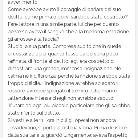
avvenimento.
Come avrebbe avuto il coraggio di parlare del suo
delitto, come prima o poi vi sarebbe stato costretto?
Fare l’attore in una simile parte, lui che per quanto
perverso aveva il sangue che alla menoma emozione
gli arrossava la faccia?
Studiò la sua parte. Comprese subito che in quelle
circostanze e per quanto fosse da persona poco
raffinata, di fronte al delitto, egli era costretto di
dimostrare una grande, immensa indignazione. Né
calma né indifferenza, perché la finzione sarebbe stata
troppo difficile. L’indignazione avrebbe spiegato il
rossore, avrebbe spiegato il tremito delle mani e
l’attenzione intensa ch’egli non avrebbe saputo
rifiutare ad ogni più piccolo particolare che gli sarebbe
stato riferito sul delitto.
Si vestì, e alle 11, l’ora in cui gli operai non ancora
l’invadevano, si portò all’osteria vicina. Prima di uscire
dalla sua tana la guardò lungamente; aveva l’aspetto