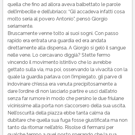
quella che fino ad allora aveva balbettato le parole
dell’imbecille e dell’ubriaco: “Gli accadeva infatti cosa
molto seria al povero Antonio”, pensò Giorgio
seriamente.
Bruscamente venne tolto ai suoi sogni. Con passo
rapido era entrata una guardia ed era andata
direttamente alla dispensa. A Giorgio si gelò il sangue
nelle vene. Lo cercavano diggià? Stette fermo
vincendo il movimento istintivo che lo avrebbe
gettato sulla via, ma poi, osservando la vivacità con la
quale la guardia parlava con l’impiegato, gli parve di
indovinare ch’essa era venuta precipitosamente a
dare l’ordine di non lasciarlo partire e uscì dall’atrio
senza far rumore in modo che persino le due friulane
vicinissime alla porta non s’accorsero della sua uscita.
Nell’oscurità della piazza ebbe tanta calma da
dubitare che quella sua fuga fosse giustificata ma non
tanto da ritornar nell’atrio. Risolse di fermarsi per
qualche tempo a quel posto sperando che la sua