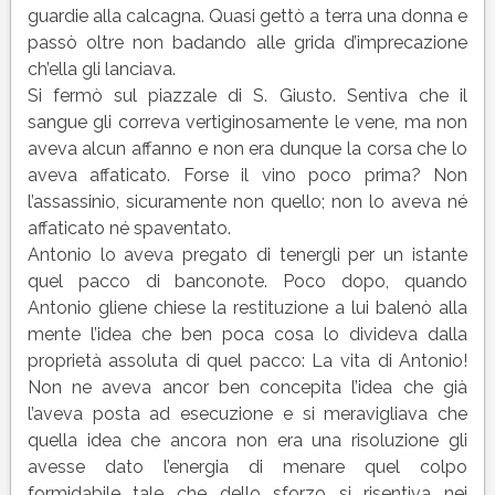
guardie alla calcagna. Quasi gettò a terra una donna e
passò oltre non badando alle grida d’imprecazione
ch’ella gli lanciava.
Si fermò sul piazzale di S. Giusto. Sentiva che il
sangue gli correva vertiginosamente le vene, ma non
aveva alcun affanno e non era dunque la corsa che lo
aveva affaticato. Forse il vino poco prima? Non
l’assassinio, sicuramente non quello; non lo aveva né
affaticato né spaventato.
Antonio lo aveva pregato di tenergli per un istante
quel pacco di banconote. Poco dopo, quando
Antonio gliene chiese la restituzione a lui balenò alla
mente l’idea che ben poca cosa lo divideva dalla
proprietà assoluta di quel pacco: La vita di Antonio!
Non ne aveva ancor ben concepita l’idea che già
l’aveva posta ad esecuzione e si meravigliava che
quella idea che ancora non era una risoluzione gli
avesse dato l’energia di menare quel colpo
formidabile tale che dello sforzo si risentiva nei