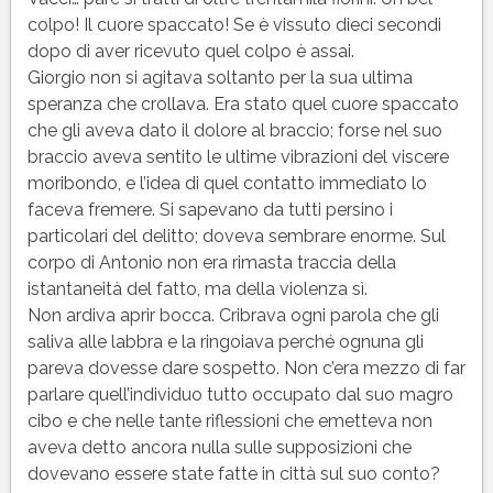
colpo! Il cuore spaccato! Se è vissuto dieci secondi
dopo di aver ricevuto quel colpo è assai.
Giorgio non si agitava soltanto per la sua ultima
speranza che crollava. Era stato quel cuore spaccato
che gli aveva dato il dolore al braccio; forse nel suo
braccio aveva sentito le ultime vibrazioni del viscere
moribondo, e l’idea di quel contatto immediato lo
faceva fremere. Si sapevano da tutti persino i
particolari del delitto; doveva sembrare enorme. Sul
corpo di Antonio non era rimasta traccia della
istantaneità del fatto, ma della violenza sì.
Non ardiva aprir bocca. Cribrava ogni parola che gli
saliva alle labbra e la ringoiava perché ognuna gli
pareva dovesse dare sospetto. Non c’era mezzo di far
parlare quell’individuo tutto occupato dal suo magro
cibo e che nelle tante riflessioni che emetteva non
aveva detto ancora nulla sulle supposizioni che
dovevano essere state fatte in città sul suo conto?