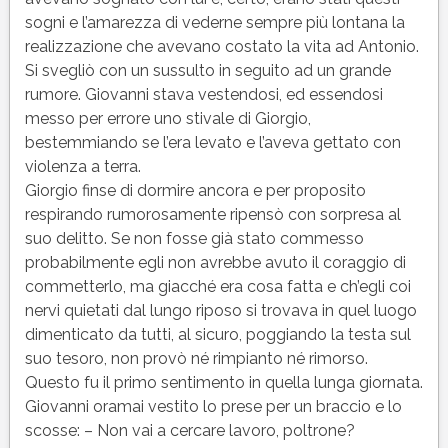
sogni e l’amarezza di vederne sempre più lontana la
realizzazione che avevano costato la vita ad Antonio.
Si svegliò con un sussulto in seguito ad un grande
rumore. Giovanni stava vestendosi, ed essendosi
messo per errore uno stivale di Giorgio,
bestemmiando se l’era levato e l’aveva gettato con
violenza a terra.
Giorgio finse di dormire ancora e per proposito
respirando rumorosamente ripensò con sorpresa al
suo delitto. Se non fosse già stato commesso
probabilmente egli non avrebbe avuto il coraggio di
commetterlo, ma giacché era cosa fatta e ch’egli coi
nervi quietati dal lungo riposo si trovava in quel luogo
dimenticato da tutti, al sicuro, poggiando la testa sul
suo tesoro, non provò né rimpianto né rimorso.
Questo fu il primo sentimento in quella lunga giornata.
Giovanni oramai vestito lo prese per un braccio e lo
scosse: – Non vai a cercare lavoro, poltrone?