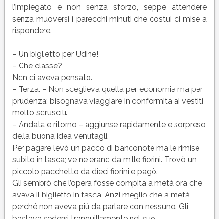
l’impiegato e non senza sforzo, seppe attendere
senza muoversi i parecchi minuti che costui ci mise a
rispondere.
– Un biglietto per Udine!
– Che classe?
Non ci aveva pensato.
– Terza. – Non sceglieva quella per economia ma per
prudenza; bisognava viaggiare in conformità ai vestiti
molto sdrusciti.
– Andata e ritorno – aggiunse rapidamente e sorpreso
della buona idea venutagli.
Per pagare levò un pacco di banconote ma le rimise
subito in tasca; ve ne erano da mille fiorini. Trovò un
piccolo pacchetto da dieci fiorini e pagò.
Gli sembrò che l’opera fosse compita a metà ora che
aveva il biglietto in tasca. Anzi meglio che a metà
perché non aveva più da parlare con nessuno. Gli
bastava sedersi tranquillamente nel suo