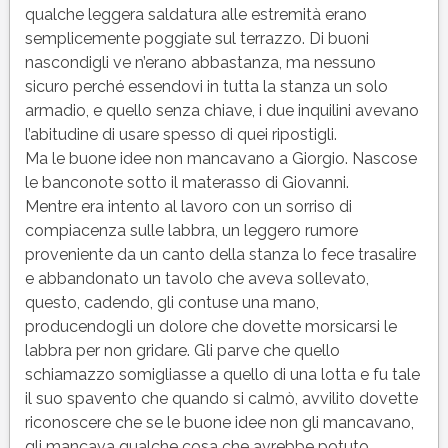
qualche leggera saldatura alle estremità erano
semplicemente poggiate sul terrazzo. Di buoni
nascondigli ve n’erano abbastanza, ma nessuno
sicuro perché essendovi in tutta la stanza un solo
armadio, e quello senza chiave, i due inquilini avevano
l’abitudine di usare spesso di quei ripostigli.
Ma le buone idee non mancavano a Giorgio. Nascose
le banconote sotto il materasso di Giovanni.
Mentre era intento al lavoro con un sorriso di
compiacenza sulle labbra, un leggero rumore
proveniente da un canto della stanza lo fece trasalire
e abbandonato un tavolo che aveva sollevato,
questo, cadendo, gli contuse una mano,
producendogli un dolore che dovette morsicarsi le
labbra per non gridare. Gli parve che quello
schiamazzo somigliasse a quello di una lotta e fu tale
il suo spavento che quando si calmò, avvilito dovette
riconoscere che se le buone idee non gli mancavano,
gli mancava qualche cosa che avrebbe potuto