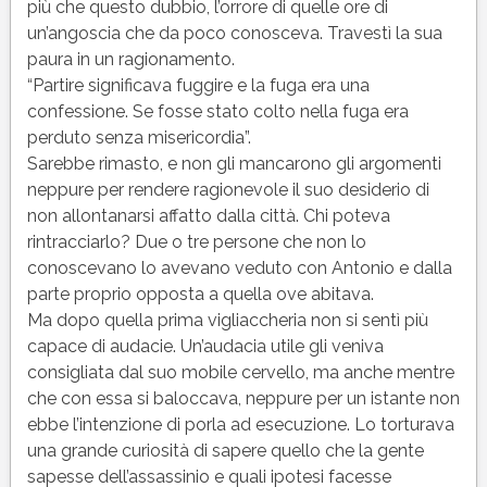
più che questo dubbio, l’orrore di quelle ore di
un’angoscia che da poco conosceva. Travestì la sua
paura in un ragionamento.
“Partire significava fuggire e la fuga era una
confessione. Se fosse stato colto nella fuga era
perduto senza misericordia”.
Sarebbe rimasto, e non gli mancarono gli argomenti
neppure per rendere ragionevole il suo desiderio di
non allontanarsi affatto dalla città. Chi poteva
rintracciarlo? Due o tre persone che non lo
conoscevano lo avevano veduto con Antonio e dalla
parte proprio opposta a quella ove abitava.
Ma dopo quella prima vigliaccheria non si sentì più
capace di audacie. Un’audacia utile gli veniva
consigliata dal suo mobile cervello, ma anche mentre
che con essa si baloccava, neppure per un istante non
ebbe l’intenzione di porla ad esecuzione. Lo torturava
una grande curiosità di sapere quello che la gente
sapesse dell’assassinio e quali ipotesi facesse