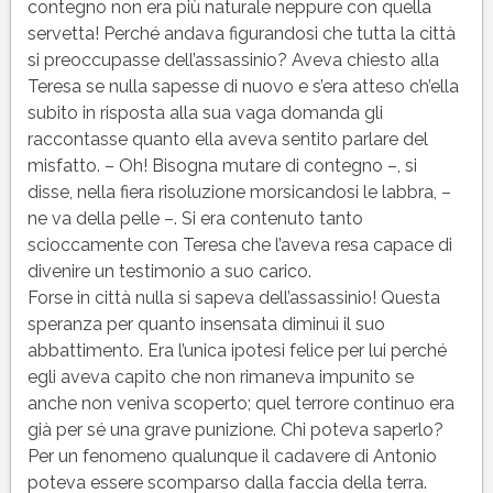
contegno non era più naturale neppure con quella
servetta! Perché andava figurandosi che tutta la città
si preoccupasse dell’assassinio? Aveva chiesto alla
Teresa se nulla sapesse di nuovo e s’era atteso ch’ella
subito in risposta alla sua vaga domanda gli
raccontasse quanto ella aveva sentito parlare del
misfatto. – Oh! Bisogna mutare di contegno –, si
disse, nella fiera risoluzione morsicandosi le labbra, –
ne va della pelle –. Si era contenuto tanto
scioccamente con Teresa che l’aveva resa capace di
divenire un testimonio a suo carico.
Forse in città nulla si sapeva dell’assassinio! Questa
speranza per quanto insensata diminuì il suo
abbattimento. Era l’unica ipotesi felice per lui perché
egli aveva capito che non rimaneva impunito se
anche non veniva scoperto; quel terrore continuo era
già per sé una grave punizione. Chi poteva saperlo?
Per un fenomeno qualunque il cadavere di Antonio
poteva essere scomparso dalla faccia della terra.