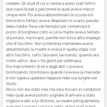
credere. Gli studi di cui si vantava erano stati fatti in
due classi liceali a percorrere le quali aveva messo
cinque anni. Poi aveva abbandonato le scuole e in
brevissimo tempo aveva dilapidato lo scarso peculio
della madre. Fece vari tentativi per conservarsi il
posto di borghese colto a cui la madre aveva tentato
di portarlo, ma invano, perché non trovò altro impiego
che di facchino. Non potendola mantenere aveva
abbandonato la madre e viveva in quella stalla con
altro facchino, certo Giovanni, lavorando, quando era
molto attivo, due o tre giorni per settimana.
Era malcontento di sé e degli altri. Lavorava
brontolando, brontolava quando riceveva la mercede
e non sapeva quietarsi neppure nelle sue lunghe ore
d’ozio.
Ricco non era stato mai, ma s’era trovato in condizioni
nelle quali aveva potuto sognare di arrivare a stato
migliore e altri a lui d’intorno, la madre principalmente,
avevano sognato con lui e, certo, erano stati questi