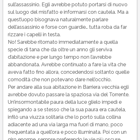
sull’assassinio. Egli avrebbe potuto portarsi di nuovo
sul luogo del misfatto e informarsi con cautela. Ma a
quest’uopo bisognava naturalmente parlare
dell’assassinio e forse con guardie… tutta roba da far
rizzare i capelli in testa.
No! Sarebbe ritornato immediatamente a quella
specie di tana che da oltre un anno gli serviva
d’abitazione e per lungo tempo non l’avrebbe
abbandonata. Avrebbe continuato a fare la vita che
aveva fatto fino allora, concedendosi soltanto quelle
comodità che non potevano dare nell’occhio.
Per andare alla sua abitazione in Barriera vecchia egli
avrebbe dovuto passare la spaziosa via del Torrente.
Un’insormontabile paura della luce glielo impedì e
spiegando a se stesso che la sua paura era cautela,
infilò una viuzza solitaria che lo portò sulla collina
adiacente ad una via larga ma fuori di mano, poco
frequentata a quell’ora e poco illuminata. Poi con un
giro enorme, sempre preferendo le vie più oscure,