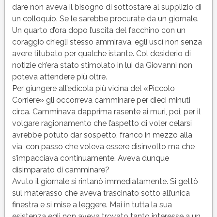
dare non aveva il bisogno di sottostare al supplizio di
un colloquio. Se le sarebbe procurate da un giornale.
Un quarto d’ora dopo l’uscita del facchino con un
coraggio ch’egli stesso ammirava, egli uscì non senza
avere titubato per qualche istante. Col desiderio di
notizie ch’era stato stimolato in lui da Giovanni non
poteva attendere più oltre.
Per giungere all’edicola più vicina del «Piccolo
Corriere» gli occorreva camminare per dieci minuti
circa. Camminava dapprima rasente ai muri, poi, per il
volgare ragionamento che l’aspetto di voler celarsi
avrebbe potuto dar sospetto, franco in mezzo alla
via, con passo che voleva essere disinvolto ma che
s’impacciava continuamente. Aveva dunque
disimparato di camminare?
Avuto il giornale si rintanò immediatamente. Si gettò
sul materasso che aveva trascinato sotto all’unica
finestra e si mise a leggere. Mai in tutta la sua
esistenza egli non aveva trovato tanto interesse a un