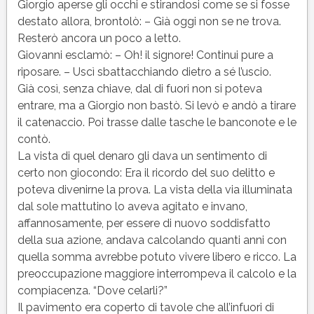
Giorgio aperse gli occhi e stirandosi come se si fosse
destato allora, brontolò: – Già oggi non se ne trova.
Resterò ancora un poco a letto.
Giovanni esclamò: – Oh! il signore! Continui pure a
riposare. – Uscì sbattacchiando dietro a sé l’uscio.
Già così, senza chiave, dal di fuori non si poteva
entrare, ma a Giorgio non bastò. Si levò e andò a tirare
il catenaccio. Poi trasse dalle tasche le banconote e le
contò.
La vista di quel denaro gli dava un sentimento di
certo non giocondo: Era il ricordo del suo delitto e
poteva divenirne la prova. La vista della via illuminata
dal sole mattutino lo aveva agitato e invano,
affannosamente, per essere di nuovo soddisfatto
della sua azione, andava calcolando quanti anni con
quella somma avrebbe potuto vivere libero e ricco. La
preoccupazione maggiore interrompeva il calcolo e la
compiacenza. “Dove celarli?”
Il pavimento era coperto di tavole che all’infuori di