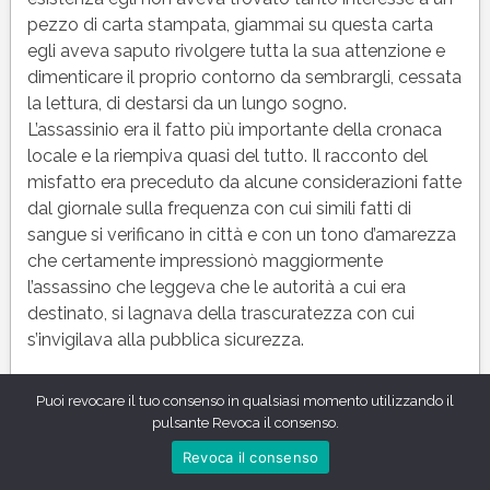
pezzo di carta stampata, giammai su questa carta
egli aveva saputo rivolgere tutta la sua attenzione e
dimenticare il proprio contorno da sembrargli, cessata
la lettura, di destarsi da un lungo sogno.
L’assassinio era il fatto più importante della cronaca
locale e la riempiva quasi del tutto. Il racconto del
misfatto era preceduto da alcune considerazioni fatte
dal giornale sulla frequenza con cui simili fatti di
sangue si verificano in città e con un tono d’amarezza
che certamente impressionò maggiormente
l’assassino che leggeva che le autorità a cui era
destinato, si lagnava della trascuratezza con cui
s’invigilava alla pubblica sicurezza.
Leggendo a lui sembrava di odiare il giornale! Perché
Puoi revocare il tuo consenso in qualsiasi momento utilizzando il
quell’accanimento? Certamente anche se egli fosse
pulsante Revoca il consenso.
stato punito l’altro non si sarebbe risvegliato più. Non
Revoca il consenso
bastava l’accanimento che già naturalmente ci