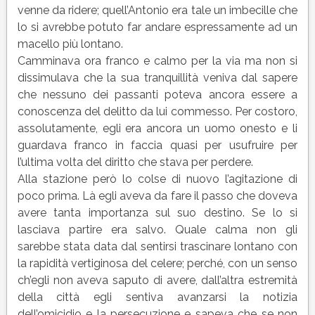
venne da ridere; quell’Antonio era tale un imbecille che
lo si avrebbe potuto far andare espressamente ad un
macello più lontano.
Camminava ora franco e calmo per la via ma non si
dissimulava che la sua tranquillità veniva dal sapere
che nessuno dei passanti poteva ancora essere a
conoscenza del delitto da lui commesso. Per costoro,
assolutamente, egli era ancora un uomo onesto e li
guardava franco in faccia quasi per usufruire per
l’ultima volta del diritto che stava per perdere.
Alla stazione però lo colse di nuovo l’agitazione di
poco prima. Là egli aveva da fare il passo che doveva
avere tanta importanza sul suo destino. Se lo si
lasciava partire era salvo. Quale calma non gli
sarebbe stata data dal sentirsi trascinare lontano con
la rapidità vertiginosa del celere; perché, con un senso
ch’egli non aveva saputo di avere, dall’altra estremità
della città egli sentiva avanzarsi la notizia
dell’omicidio e la persecuzione e sapeva che se non