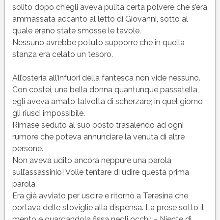
solito dopo ch’egli aveva pulita certa polvere che s’era
ammassata accanto al letto di Giovanni, sotto al
quale erano state smosse le tavole.
Nessuno avrebbe potuto supporre che in quella
stanza era celato un tesoro.
All’osteria all’infuori della fantesca non vide nessuno.
Con costei, una bella donna quantunque passatella,
egli aveva amato talvolta di scherzare; in quel giorno
gli riuscì impossibile.
Rimase seduto al suo posto trasalendo ad ogni
rumore che poteva annunciare la venuta di altre
persone.
Non aveva udito ancora neppure una parola
sull’assassinio! Volle tentare di udire questa prima
parola.
Era già avviato per uscire e ritornò a Teresina che
portava delle stoviglie alla dispensa. La prese sotto il
mento e guardandola fissa negli occhi: – Niente di