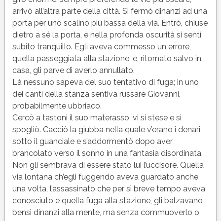
arrivò all’altra parte della città. Si fermò dinanzi ad una
porta per uno scalino più bassa della via. Entrò, chiuse
dietro a sé la porta, e nella profonda oscurità si sentì
subito tranquillo. Egli aveva commesso un errore,
quella passeggiata alla stazione, e, ritornato salvo in
casa, gli parve di averlo annullato.
Là nessuno sapeva del suo tentativo di fuga; in uno
dei canti della stanza sentiva russare Giovanni,
probabilmente ubbriaco.
Cercò a tastoni il suo materasso, vi si stese e si
spogliò. Cacciò la giubba nella quale v’erano i denari,
sotto il guanciale e s’addormentò dopo aver
brancolato verso il sonno in una fantasia disordinata.
Non gli sembrava di essere stato lui l’uccisore. Quella
via lontana ch’egli fuggendo aveva guardato anche
una volta, l’assassinato che per sì breve tempo aveva
conosciuto e quella fuga alla stazione, gli balzavano
bensì dinanzi alla mente, ma senza commuoverlo o