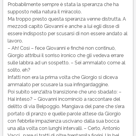
Probabilmente sempre è stata la speranza che ha
supposto nella natura il miracolo.
Ma troppo presto questa speranza venne distrutta. A
mezzodì capitò Giovanni e anche a lui egli disse di
essere indisposto per scusarsi di non essere andato al
lavoro.
– Ah! Così – fece Giovanni e finché non continuò,
Giorgio attribuì il sorriso ironico che gli vedeva errare
sulle labbra ad un sospetto. – Sei ammalato come al
solito, eh?
Infatti non era la prima volta che Giorgio si diceva
ammalato per scusare la sua infingardaggine.
Poi subito senz’altra transizione che uno sbadato: –
Hai inteso? – Giovanni incominciò a raccontare del
delitto di via Belpoggio. Mangiava del pane che s’era
portato di pranzo e quelle parole attese da Giorgio
con febbrile impazienza uscivano dalla sua bocca
una alla volta con lunghi intervalli. – Certo, Antonio
Vacci… pare si tratti di oltre trentamila fiorini. Un bel