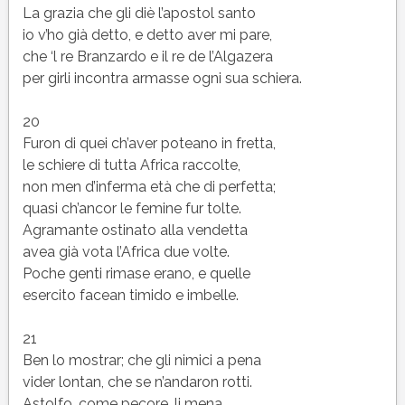
La grazia che gli diè l’apostol santo
io v’ho già detto, e detto aver mi pare,
che ‘l re Branzardo e il re de l’Algazera
per girli incontra armasse ogni sua schiera.
20
Furon di quei ch’aver poteano in fretta,
le schiere di tutta Africa raccolte,
non men d’inferma età che di perfetta;
quasi ch’ancor le femine fur tolte.
Agramante ostinato alla vendetta
avea già vota l’Africa due volte.
Poche genti rimase erano, e quelle
esercito facean timido e imbelle.
21
Ben lo mostrar; che gli nimici a pena
vider lontan, che se n’andaron rotti.
Astolfo, come pecore, li mena