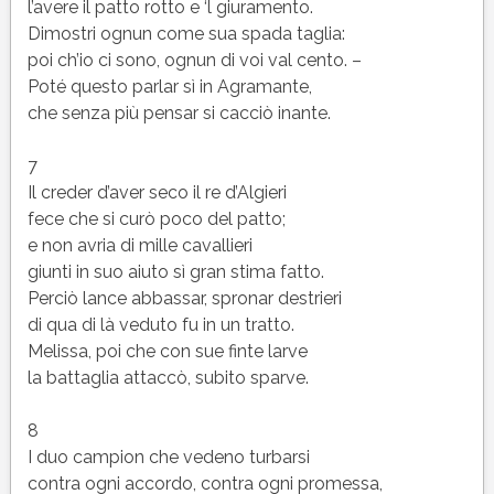
l’avere il patto rotto e ‘l giuramento.
Dimostri ognun come sua spada taglia:
poi ch’io ci sono, ognun di voi val cento. –
Poté questo parlar sì in Agramante,
che senza più pensar si cacciò inante.
7
Il creder d’aver seco il re d’Algieri
fece che si curò poco del patto;
e non avria di mille cavallieri
giunti in suo aiuto sì gran stima fatto.
Perciò lance abbassar, spronar destrieri
di qua di là veduto fu in un tratto.
Melissa, poi che con sue finte larve
la battaglia attaccò, subito sparve.
8
I duo campion che vedeno turbarsi
contra ogni accordo, contra ogni promessa,