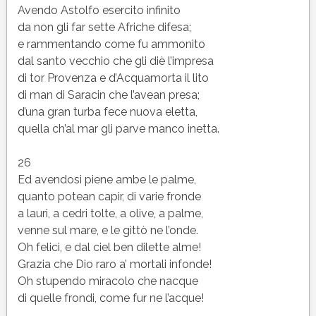
Avendo Astolfo esercito infinito
da non gli far sette Afriche difesa;
e rammentando come fu ammonito
dal santo vecchio che gli diè l’impresa
di tor Provenza e d’Acquamorta il lito
di man di Saracin che l’avean presa;
d’una gran turba fece nuova eletta,
quella ch’al mar gli parve manco inetta.
26
Ed avendosi piene ambe le palme,
quanto potean capir, di varie fronde
a lauri, a cedri tolte, a olive, a palme,
venne sul mare, e le gittò ne l’onde.
Oh felici, e dal ciel ben dilette alme!
Grazia che Dio raro a’ mortali infonde!
Oh stupendo miracolo che nacque
di quelle frondi, come fur ne l’acque!