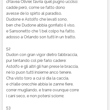
ch’avea Olivier, l’avria quel pugno ucciso:
cadde però, come se fatto dono
avesse de lo spirto al paradiso.
Dudone e Astolfo che levati sono,
ben che Dudone abbia gonfiato il viso,
e Sansonetto che ‘l bel colpo ha fatto,
adosso a Orlando son tutti in un tratto.
52
Dudon con gran vigor dietro l’abbraccia,
pur tentando col piè farlo cadere:
Astolfo e gli altri gli han prese le braccia,
né lo puon tutti insieme anco tenere.
C’ha visto toro a cui si dia la caccia,
e ch’alle orecchie abbia le zanne fiere,
correr mugliando, e trarre ovunque corre
i cani seco, e non potersi sciorre;
53