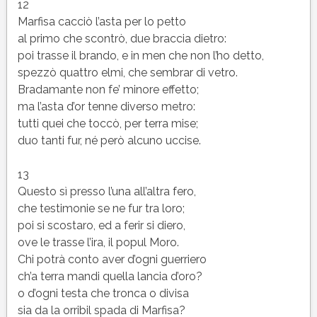
12
Marfisa cacciò l’asta per lo petto
al primo che scontrò, due braccia dietro:
poi trasse il brando, e in men che non l’ho detto,
spezzò quattro elmi, che sembrar di vetro.
Bradamante non fe’ minore effetto;
ma l’asta d’or tenne diverso metro:
tutti quei che toccò, per terra mise;
duo tanti fur, né però alcuno uccise.
13
Questo sì presso l’una all’altra fero,
che testimonie se ne fur tra loro;
poi si scostaro, ed a ferir si diero,
ove le trasse l’ira, il popul Moro.
Chi potrà conto aver d’ogni guerriero
ch’a terra mandi quella lancia d’oro?
o d’ogni testa che tronca o divisa
sia da la orribil spada di Marfisa?