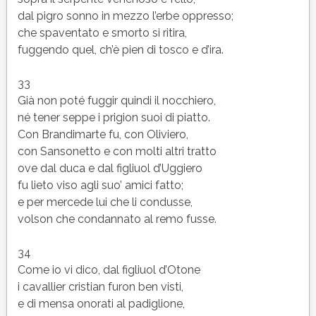
dal pigro sonno in mezzo l’erbe oppresso;
che spaventato e smorto si ritira,
fuggendo quel, ch’è pien di tosco e d’ira.
33
Già non poté fuggir quindi il nocchiero,
né tener seppe i prigion suoi di piatto.
Con Brandimarte fu, con Oliviero,
con Sansonetto e con molti altri tratto
ove dal duca e dal figliuol d’Uggiero
fu lieto viso agli suo’ amici fatto;
e per mercede lui che li condusse,
volson che condannato al remo fusse.
34
Come io vi dico, dal figliuol d’Otone
i cavallier cristian furon ben visti,
e di mensa onorati al padiglione,