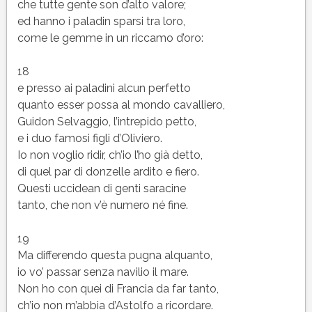
che tutte gente son d’alto valore;
ed hanno i paladin sparsi tra loro,
come le gemme in un riccamo d’oro:
18
e presso ai paladini alcun perfetto
quanto esser possa al mondo cavalliero,
Guidon Selvaggio, l’intrepido petto,
e i duo famosi figli d’Oliviero.
Io non voglio ridir, ch’io l’ho già detto,
di quel par di donzelle ardito e fiero.
Questi uccidean di genti saracine
tanto, che non v’è numero né fine.
19
Ma differendo questa pugna alquanto,
io vo’ passar senza navilio il mare.
Non ho con quei di Francia da far tanto,
ch’io non m’abbia d’Astolfo a ricordare.