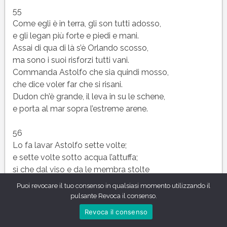
55
Come egli è in terra, gli son tutti adosso,
e gli legan più forte e piedi e mani.
Assai di qua di là s’è Orlando scosso,
ma sono i suoi risforzi tutti vani.
Commanda Astolfo che sia quindi mosso,
che dice voler far che si risani.
Dudon ch’è grande, il leva in su le schene,
e porta al mar sopra l’estreme arene.
56
Lo fa lavar Astolfo sette volte;
e sette volte sotto acqua l’attuffa;
sì che dal viso e da le membra stolte
leva la brutta rugine e la muffa:
Puoi revocare il tuo consenso in qualsiasi momento utilizzando il
poi con certe erbe, a questo effetto colte,
pulsante Revoca il consenso.
la bocca chiuder fa, che soffia e buffa;
Revoca il consenso
che non volea ch’avesse altro meato