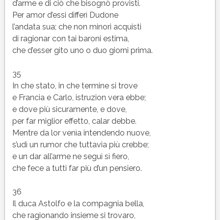
d’arme e di ciò che bisognò provisti.
Per amor d’essi differì Dudone
l’andata sua; che non minori acquisti
di ragionar con tai baroni estima,
che d’esser gito uno o duo giorni prima.
35
In che stato, in che termine si trove
e Francia e Carlo, istruzion vera ebbe;
e dove più sicuramente, e dove,
per far miglior effetto, calar debbe.
Mentre da lor venìa intendendo nuove,
s’udì un rumor che tuttavia più crebbe;
e un dar all’arme ne seguì sì fiero,
che fece a tutti far più d’un pensiero.
36
Il duca Astolfo e la compagnia bella,
che ragionando insieme si trovaro,