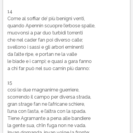
14
Come al soffiar de’ più benigni venti,
quando Apennin scuopre l’erbose spalle,
muovonsi a par duo turbidi torrenti
che nel cader fan poi diverso calle;
svellono i sassi e gli arbori eminenti
da l’alte ripe, e portan ne la valle
le biade e i campi; e quasi a gara fanno
a chi far può nel suo camin più danno:
15
così le due magnanime guerriere,
scorrendo il campo per diversa strada,
gran strage fan ne l’africane schiere,
l’una con l’asta, e l’altra con la spada.
Tiene Agramante a pena alle bandiere
la gente sua, ch’in fuga non ne vada.
Invan domanda, invan volge la fronte;