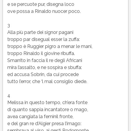
e se percuote pur, disegna loco
ove possa a Rinaldo nuocer poco.
3
Alla più parte dei signor pagani
troppo par disegual esser la zuffa:
troppo è Ruggier pigro a menar le mani,
troppo Rinaldo il giovine ribuffa.
Smarrito in faccia il re degli Africani
mira l’assalto, e ne sospira e sbuffa:
ed accusa Sobrin, da cui procede
tutto l’error, che ‘l mal consiglio diede.
4
Melissa in questo tempo, ch’era fonte
di quanto sappia incantatore o mago,
avea cangiata la feminil fronte,
e del gran re d’Algier presa l’imago:
sembrava al viso, ai gesti Rodomonte,