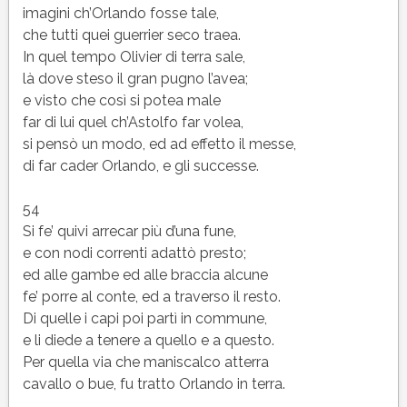
imagini ch’Orlando fosse tale,
che tutti quei guerrier seco traea.
In quel tempo Olivier di terra sale,
là dove steso il gran pugno l’avea;
e visto che così si potea male
far di lui quel ch’Astolfo far volea,
si pensò un modo, ed ad effetto il messe,
di far cader Orlando, e gli successe.
54
Si fe’ quivi arrecar più d’una fune,
e con nodi correnti adattò presto;
ed alle gambe ed alle braccia alcune
fe’ porre al conte, ed a traverso il resto.
Di quelle i capi poi partì in commune,
e li diede a tenere a quello e a questo.
Per quella via che maniscalco atterra
cavallo o bue, fu tratto Orlando in terra.