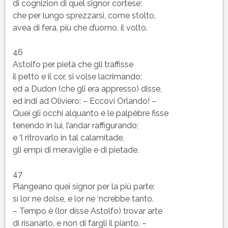
di cognizion di quel signor cortese;
che per lungo sprezzarsi, come stolto,
avea di fera, più che d’uomo, il volto.
46
Astolfo per pietà che gli traffisse
il petto e il cor, si volse lacrimando;
ed a Dudon (che gli era appresso) disse,
ed indi ad Oliviero: – Eccovi Orlando! –
Quei gli occhi alquanto e le palpèbre fisse
tenendo in lui, l’andar raffigurando;
e ‘l ritrovarlo in tal calamitade,
gli empì di meraviglie e di pietade.
47
Piangeano quei signor per la più parte:
sì lor ne dolse, e lor ne ‘ncrebbe tanto.
– Tempo è (lor disse Astolfo) trovar arte
di risanarlo, e non di fargli il pianto. –