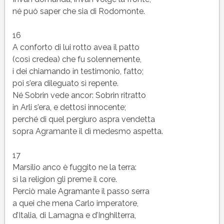
né può saper che sia di Rodomonte.
16
A conforto di lui rotto avea il patto
(così credea) che fu solennemente,
i dei chiamando in testimonio, fatto;
poi s’era dileguato sì repente.
Né Sobrin vede ancor: Sobrin ritratto
in Arli s’era, e dettosi innocente;
perché di quel pergiuro aspra vendetta
sopra Agramante il dì medesmo aspetta.
17
Marsilio anco è fuggito ne la terra:
sì la religion gli preme il core.
Perciò male Agramante il passo serra
a quei che mena Carlo imperatore,
d’Italia, di Lamagna e d’Inghilterra,