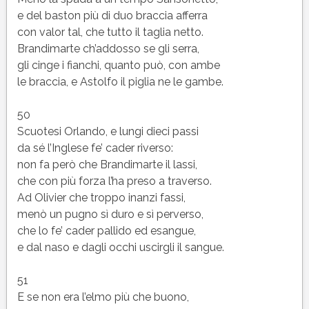
e del baston più di duo braccia afferra
con valor tal, che tutto il taglia netto.
Brandimarte ch’addosso se gli serra,
gli cinge i fianchi, quanto può, con ambe
le braccia, e Astolfo il piglia ne le gambe.
50
Scuotesi Orlando, e lungi dieci passi
da sé l’Inglese fe’ cader riverso:
non fa però che Brandimarte il lassi,
che con più forza l’ha preso a traverso.
Ad Olivier che troppo inanzi fassi,
menò un pugno sì duro e sì perverso,
che lo fe’ cader pallido ed esangue,
e dal naso e dagli occhi uscirgli il sangue.
51
E se non era l’elmo più che buono,