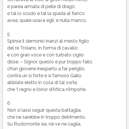
e parea armata di pelle di drago;
e tal lo scudo e tal la spada al fianco
avea, quale usava egli, e nulla manco.
5
Spinse il demonio inanzi al mesto figlio
del re Troiano, in forma di cavallo;
e con gran voce e con turbato ciglio
disse: – Signor, questo è pur troppo fallo,
ch’un giovene inesperto a far periglio,
contra un sì forte e sì famoso Gallo
abbiate eletto in cosa di tal sorte,
che ‘l regno e l’onor d’Africa n’importe.
6
Non si lassi seguir questa battaglia,
che ne sarebbe in troppo detrimento.
Su Rodomonte sia, né ve ne caglia,