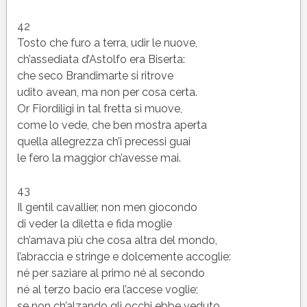
42
Tosto che furo a terra, udir le nuove,
ch’assediata d’Astolfo era Biserta:
che seco Brandimarte si ritrove
udito avean, ma non per cosa certa.
Or Fiordiligi in tal fretta si muove,
come lo vede, che ben mostra aperta
quella allegrezza ch’i precessi guai
le fero la maggior ch’avesse mai.
43
Il gentil cavallier, non men giocondo
di veder la diletta e fida moglie
ch’amava più che cosa altra del mondo,
l’abraccia e stringe e dolcemente accoglie:
né per saziare al primo né al secondo
né al terzo bacio era l’accese voglie;
se non ch’alzando gli occhi ebbe veduto