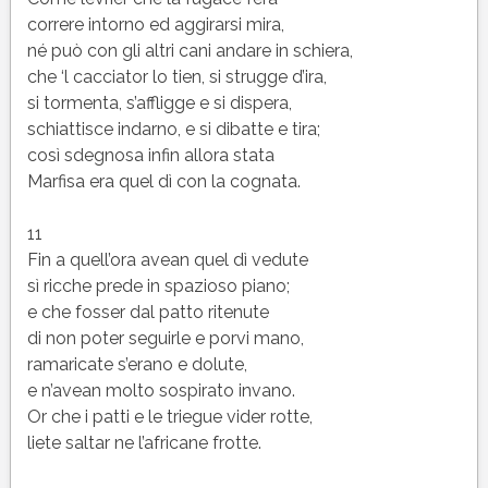
correre intorno ed aggirarsi mira,
né può con gli altri cani andare in schiera,
che ‘l cacciator lo tien, si strugge d’ira,
si tormenta, s’affligge e si dispera,
schiattisce indarno, e si dibatte e tira;
così sdegnosa infin allora stata
Marfisa era quel dì con la cognata.
11
Fin a quell’ora avean quel dì vedute
sì ricche prede in spazioso piano;
e che fosser dal patto ritenute
di non poter seguirle e porvi mano,
ramaricate s’erano e dolute,
e n’avean molto sospirato invano.
Or che i patti e le triegue vider rotte,
liete saltar ne l’africane frotte.