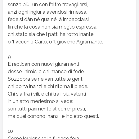
senza più l’un con l’altro travagliarsi,
anzi ogni ingiuria avendosi rimessa,
fede si dàn né qua né là impacciarsi,
fin che la cosa non sia meglio espressa,
chi stato sia che i patti ha rotto inante,
o ‘l vecchio Carlo, o ‘l giovene Agramante.
9
E replican con nuovi giuramenti
d’esser nimici a chi mancò di fede.
Sozzopra se ne van tutte le genti:
chi porta inanzi e chi ritorna il piede.
Chi sia fra i vili, e chi tra i più valenti
in un atto medesimo si vede:
son tutti parimente al correr presti;
ma quei corrono inanzi, e indietro questi.
10
Come levrier che la fugace fera