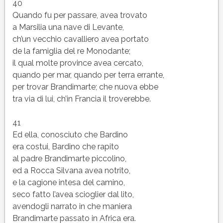
40
Quando fu per passare, avea trovato
a Marsilia una nave di Levante,
ch’un vecchio cavalliero avea portato
de la famiglia del re Monodante;
il qual molte province avea cercato,
quando per mar, quando per terra errante,
per trovar Brandimarte; che nuova ebbe
tra via di lui, ch’in Francia il troverebbe.
41
Ed ella, conosciuto che Bardino
era costui, Bardino che rapito
al padre Brandimarte piccolino,
ed a Rocca Silvana avea notrito,
e la cagione intesa del camino,
seco fatto l’avea scioglier dal lito,
avendogli narrato in che maniera
Brandimarte passato in Africa era.