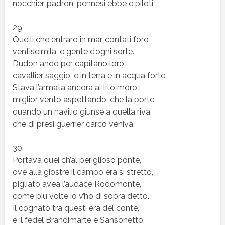
nocchier, padron, pennesi ebbe e piloti.
29
Quelli che entraro in mar, contati foro
ventiseimila, e gente d’ogni sorte.
Dudon andò per capitano loro,
cavallier saggio, e in terra e in acqua forte.
Stava l’armata ancora al lito moro,
miglior vento aspettando, che la porte,
quando un navilio giunse a quella riva,
che di presi guerrier carco veniva.
30
Portava quei ch’al periglioso ponte,
ove alla giostre il campo era sì stretto,
pigliato avea l’audace Rodomonte,
come più volte io v’ho di sopra detto.
Il cognato tra questi era del conte,
e ‘l fedel Brandimarte e Sansonetto,