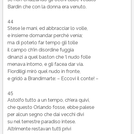
Bardin che con la donna era venuto.
44
Stese le mani, ed abbracciar lo volle,
e insieme domandar perché venìa;
ma di poterlo far tempo gli tolle
il campo ch’in disordine fuggia
dinanzi a quel baston che ‘l nudo folle
menava intorno, e gli facea dar via.
Fiordiligi mirò quel nudo in fronte,
e gridò a Brandimarte: – Eccovi il conte! –
45
Astolfo tutto a un tempo, ch’era quivi,
che questo Orlando fosse, ebbe palese
per alcun segno che dai vecchi divi
su nel terrestre paradiso intese.
Altrimente restavan tutti privi