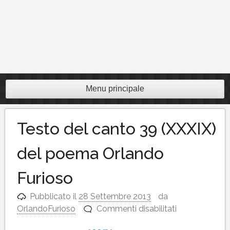
Menu principale
Testo del canto 39 (XXXIX)
del poema Orlando
Furioso
Pubblicato il
28 Settembre 2013
da
su
OrlandoFurioso
Commenti disabilitati
Testo