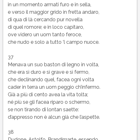
in un momento armati furo e in sella,
e verso il maggior grido in fretta andaro,
di qua di là cercando pur novella
di quel romore; e in loco capitaro,
ove videro un uom tanto feroce,
che nudo e solo a tutto ‘l campo nuoce.
37
Menava un suo baston di legno in volta,
che era sì duro e sì grave e sì fermo,
che declinando quel, facea ogni volta
cader in terra un uom peggio ch’infermo.
Già a più di cento avea la vita tolta;
né più se gli facea riparo o schermo,
se non tirando di lontan saette:
d’appresso non è alcun già che l’aspette.
38
Dudone, Astolfo, Brandimarte, essendo