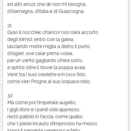
ed altri ancor, che dir non mi bisogna,
d’Alemagna, d’Italia e di Guascogna.
31
Quivi il nocchier, ch’ancor non s’era accorto
degli inimici, entrò con la galea,
lasciando molte miglia a dietro il porto
d’Algieri, ove calar prima volea,
per un vento gagliardo ch’era sorto,
e spinto oltre il dover la poppa avea.
Venir tra i suoi credette e in loco fido,
come vien Progne al suo loquace nido.
32
Ma come poi l’imperiale augello,
i gigli d’oro e i pardi vide appresso,
restò pallido in faccia, come quello
che ‘l piede incauto d’improviso ha messo
sopra il serpente venenoso e fello,