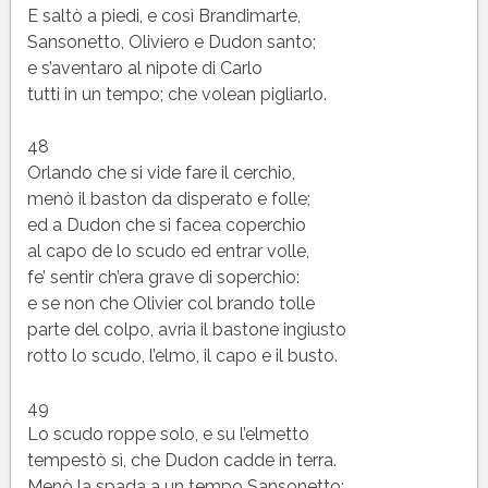
E saltò a piedi, e così Brandimarte,
Sansonetto, Oliviero e Dudon santo;
e s’aventaro al nipote di Carlo
tutti in un tempo; che volean pigliarlo.
48
Orlando che si vide fare il cerchio,
menò il baston da disperato e folle;
ed a Dudon che si facea coperchio
al capo de lo scudo ed entrar volle,
fe’ sentir ch’era grave di soperchio:
e se non che Olivier col brando tolle
parte del colpo, avria il bastone ingiusto
rotto lo scudo, l’elmo, il capo e il busto.
49
Lo scudo roppe solo, e su l’elmetto
tempestò sì, che Dudon cadde in terra.
Menò la spada a un tempo Sansonetto;