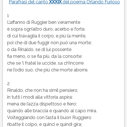
del
Parafrasi del canto
XXXIX
del poema Orlando Furioso
canto
39
1
(XXXIX)
L’affanno di Ruggier ben veramente
del
è sopra ogn’altro duro, acerbo e forte,
poema
di cui travaglia il corpo, e più la mente,
Orlando
poi che di due fuggir non può una morte;
Furioso
o da Rinaldo, se di lui possente
fia meno, o se fia più, da la consorte:
che se ‘l fratel le uccide, sa ch’incorre
ne l’odio suo, che più che morte aborre.
2
Rinaldo, che non ha simil pensiero,
in tutti i modi alla vittoria aspira:
mena de l’azza dispettoso e fiero;
quando alle braccia e quando al capo mira.
Volteggiando con l’asta il buon Ruggiero
ribatte il colpo, e quinci e quindi gìra;