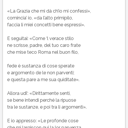
«La Grazia che mi dà ch’io mi confessi»,
comincia’ io, «da l’alto primipilo,
faccia li miei concetti bene espressi».
E seguitai: «Come ‘l verace stilo
ne scrisse, padre, del tuo caro frate
che mise teco Roma nel buon filo,
fede è sustanza di cose sperate
e argomento de le non parventi;
e questa pare a me sua quiditate».
Allora udi’: «Dirittamente senti,
se bene intendi perché la ripuose
tra le sustanze, e poi tra li argomenti».
E io appresso: «Le profonde cose
che mi largiscon qui la lor parvenza,