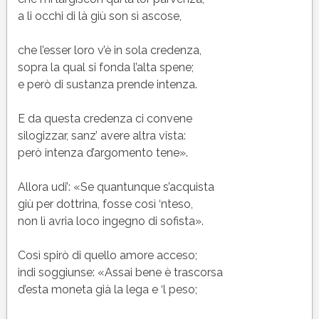
a li occhi di là giù son sì ascose,
che l’esser loro v’è in sola credenza,
sopra la qual si fonda l’alta spene;
e però di sustanza prende intenza.
E da questa credenza ci convene
silogizzar, sanz’ avere altra vista:
però intenza d’argomento tene».
Allora udi’: «Se quantunque s’acquista
giù per dottrina, fosse così ‘nteso,
non lì avria loco ingegno di sofista».
Così spirò di quello amore acceso;
indi soggiunse: «Assai bene è trascorsa
d’esta moneta già la lega e ‘l peso;