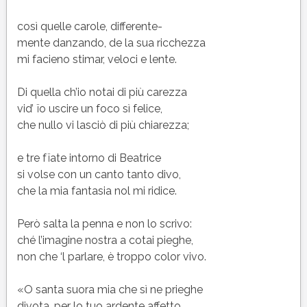
così quelle carole, differente-
mente danzando, de la sua ricchezza
mi facieno stimar, veloci e lente.
Di quella ch’io notai di più carezza
vid’ ïo uscire un foco sì felice,
che nullo vi lasciò di più chiarezza;
e tre fïate intorno di Beatrice
si volse con un canto tanto divo,
che la mia fantasia nol mi ridice.
Però salta la penna e non lo scrivo:
ché l’imagine nostra a cotai pieghe,
non che ‘l parlare, è troppo color vivo.
«O santa suora mia che sì ne prieghe
divota, per lo tuo ardente affetto