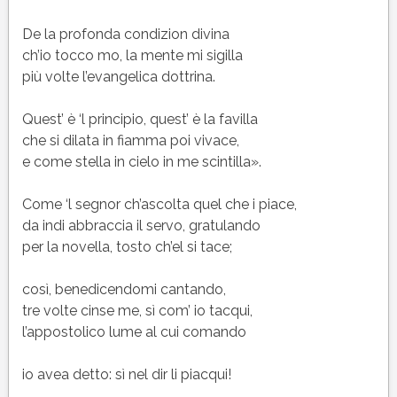
De la profonda condizion divina
ch’io tocco mo, la mente mi sigilla
più volte l’evangelica dottrina.
Quest’ è ‘l principio, quest’ è la favilla
che si dilata in fiamma poi vivace,
e come stella in cielo in me scintilla».
Come ‘l segnor ch’ascolta quel che i piace,
da indi abbraccia il servo, gratulando
per la novella, tosto ch’el si tace;
così, benedicendomi cantando,
tre volte cinse me, sì com’ io tacqui,
l’appostolico lume al cui comando
io avea detto: sì nel dir li piacqui!