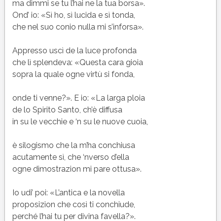
ma dimmi se tu l’hai ne la tua borsa».
Ond’ io: «Sì ho, sì lucida e sì tonda,
che nel suo conio nulla mi s’inforsa».
Appresso uscì de la luce profonda
che lì splendeva: «Questa cara gioia
sopra la quale ogne virtù si fonda,
onde ti venne?». E io: «La larga ploia
de lo Spirito Santo, ch’è diffusa
in su le vecchie e ‘n su le nuove cuoia,
è silogismo che la m’ha conchiusa
acutamente sì, che ‘nverso d’ella
ogne dimostrazion mi pare ottusa».
Io udi’ poi: «L’antica e la novella
proposizion che così ti conchiude,
perché l’hai tu per divina favella?».