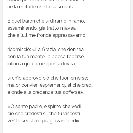
ne la melode che là sù si canta.
E quel baron che sì di ramo in ramo,
essaminando, già tratto m’avea,
che a l’ultime fronde appressavamo,
ricominciò: «La Grazia, che donnea
con la tua mente, la bocca t’aperse
infino a qui come aprir si dovea,
sì ch’io approvo ciò che fuori emerse;
ma or convien espremer quel che credi,
e onde a la credenza tua s’offerse».
«O santo padre, e spirito che vedi
ciò che credesti sì, che tu vincesti
ver’ lo sepulcro più giovani piedi»,