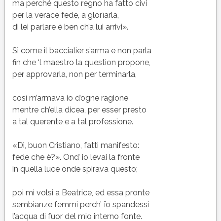
ma perché questo regno ha fatto civi
per la verace fede, a glorïarla,
di lei parlare è ben ch’a lui arrivi».
Sì come il baccialier s’arma e non parla
fin che ‘l maestro la question propone,
per approvarla, non per terminarla,
così m’armava io d’ogne ragione
mentre ch’ella dicea, per esser presto
a tal querente e a tal professione.
«Dì, buon Cristiano, fatti manifesto:
fede che è?». Ond’ io levai la fronte
in quella luce onde spirava questo;
poi mi volsi a Beatrice, ed essa pronte
sembianze femmi perch’ ïo spandessi
l’acqua di fuor del mio interno fonte.