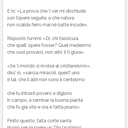
E io: «La prova che ‘l ver mi dischiude,
son l’opere seguite, a che natura
non scalda ferro mai né batte incude».
Risposto fummi: «Dì, chi t’assicura
che quell’ opere fosser? Quel medesmo
che vuol provarsi, non altri, il ti giura».
«Se ‘l mondo si rivolse al cristianesmo»,
diss’ io, «sanza miracoli, quest’ uno
è tal, che li altri non sono il centesmo:
ché tu intrasti povero e digiuno
in campo, a seminar la buona pianta
che fu già vite e ora è fatta pruno».
Finito questo, l’alta corte santa
risonò per le spere un ‘Dio laudamo’