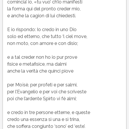
comincia’ io, «tu vuo’ ch’io manifesti
la forma qui del pronto creder mio,
e anche la cagion di lui chiedesti.
E io rispondo: Io credo in uno Dio
solo ed etterno, che tutto ‘l ciel move,
non moto, con amore e con disio;
e a tal creder non ho io pur prove
fisice e metafisice, ma dalmi
anche la verità che quinci piove
per Moïsè, per profeti e per salmi,
per l’Evangelio e per voi che scriveste
poi che l’ardente Spirto vi fé almi;
e credo in tre persone etterne, e queste
credo una essenza sì una e sì trina,
che soffera congiunto ‘sono’ ed ‘este’.