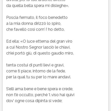
da quella bella spera mi disleghe».
Poscia fermato, il foco benedetto
a la mia donna dirizzò lo spiro,
che favellò così com’ i’ ho detto.
Ed ella: «O luce etterna del gran viro
a cui Nostro Segnor lasciò le chiavi,
ch’ei portò giù, di questo gaudio miro,
tenta costui di punti lievi e gravi,
come ti piace, intorno de la fede,
per la qual tu su per lo mare andavi.
S’elli ama bene e bene spera e crede,
non t’è occulto, perché ‘l viso hai quivi
dov’ ogne cosa dipinta si vede;