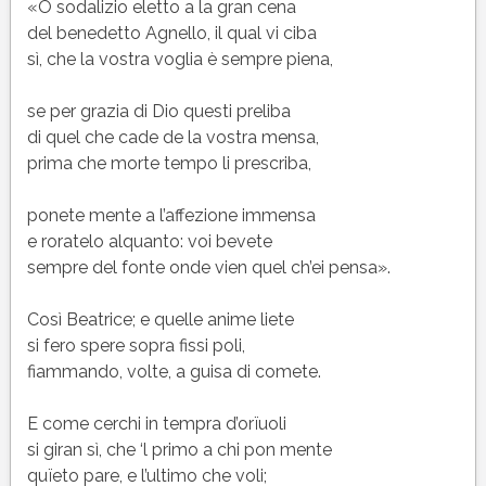
24
«O sodalizio eletto a la gran cena
(XXIV)
del benedetto Agnello, il qual vi ciba
del
sì, che la vostra voglia è sempre piena,
Paradiso
di
se per grazia di Dio questi preliba
Dante
di quel che cade de la vostra mensa,
prima che morte tempo li prescriba,
ponete mente a l’affezione immensa
e roratelo alquanto: voi bevete
sempre del fonte onde vien quel ch’ei pensa».
Così Beatrice; e quelle anime liete
si fero spere sopra fissi poli,
fiammando, volte, a guisa di comete.
E come cerchi in tempra d’orïuoli
si giran sì, che ‘l primo a chi pon mente
quïeto pare, e l’ultimo che voli;