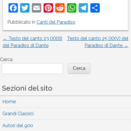
Facebook
Twitter
Email
Pinterest
Reddit
WhatsApp
Telegram
Condivi
Pubblicato in
Canti del Paradiso
←
Testo del canto 23 (XXIII)
Testo del canto 25 (XXV) del
Navigazione
del Paradiso di Dante
Paradiso di Dante
→
articoli
Cerca
Cerca
Sezioni del sito
Home
Grandi Classici
Autori del 900