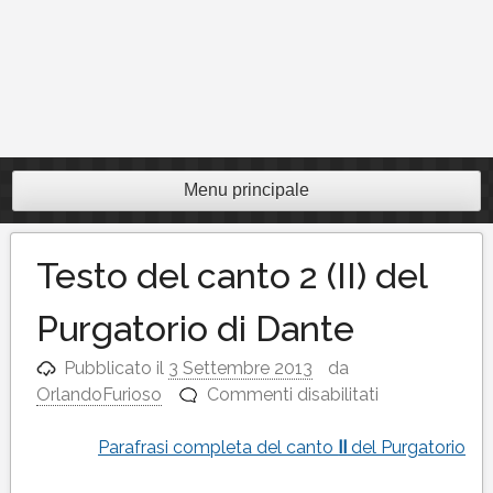
Menu principale
Testo del canto 2 (II) del
Purgatorio di Dante
Pubblicato il
3 Settembre 2013
da
su
OrlandoFurioso
Commenti disabilitati
Testo
del
Parafrasi completa del canto
II
del Purgatorio
canto