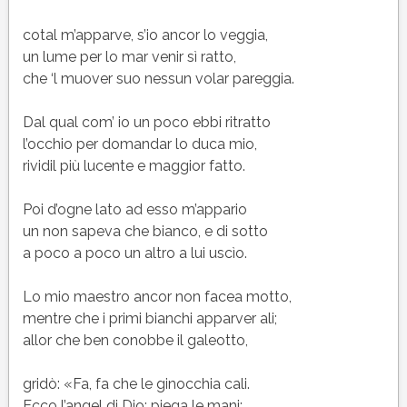
cotal m’apparve, s’io ancor lo veggia,
un lume per lo mar venir sì ratto,
che ‘l muover suo nessun volar pareggia.
Dal qual com’ io un poco ebbi ritratto
l’occhio per domandar lo duca mio,
rividil più lucente e maggior fatto.
Poi d’ogne lato ad esso m’appario
un non sapeva che bianco, e di sotto
a poco a poco un altro a lui uscìo.
Lo mio maestro ancor non facea motto,
mentre che i primi bianchi apparver ali;
allor che ben conobbe il galeotto,
gridò: «Fa, fa che le ginocchia cali.
Ecco l’angel di Dio: piega le mani;