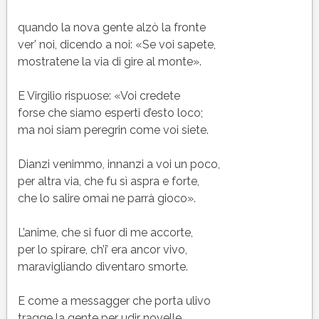
quando la nova gente alzò la fronte
ver’ noi, dicendo a noi: «Se voi sapete,
mostratene la via di gire al monte».
E Virgilio rispuose: «Voi credete
forse che siamo esperti d’esto loco;
ma noi siam peregrin come voi siete.
Dianzi venimmo, innanzi a voi un poco,
per altra via, che fu sì aspra e forte,
che lo salire omai ne parrà gioco».
L’anime, che si fuor di me accorte,
per lo spirare, ch’i’ era ancor vivo,
maravigliando diventaro smorte.
E come a messagger che porta ulivo
tragge la gente per udir novelle,