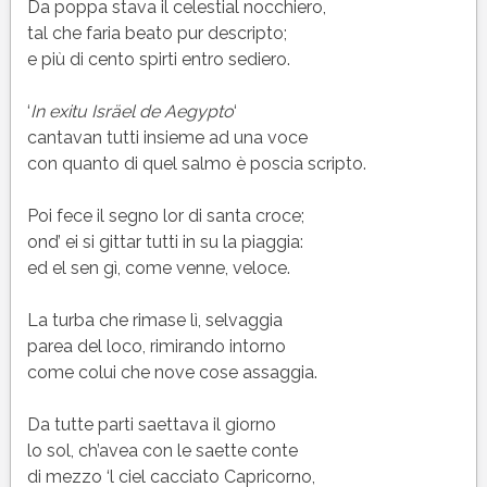
Da poppa stava il celestial nocchiero,
tal che faria beato pur descripto;
e più di cento spirti entro sediero.
‘
In exitu Isräel de Aegypto
‘
cantavan tutti insieme ad una voce
con quanto di quel salmo è poscia scripto.
Poi fece il segno lor di santa croce;
ond’ ei si gittar tutti in su la piaggia:
ed el sen gì, come venne, veloce.
La turba che rimase lì, selvaggia
parea del loco, rimirando intorno
come colui che nove cose assaggia.
Da tutte parti saettava il giorno
lo sol, ch’avea con le saette conte
di mezzo ‘l ciel cacciato Capricorno,