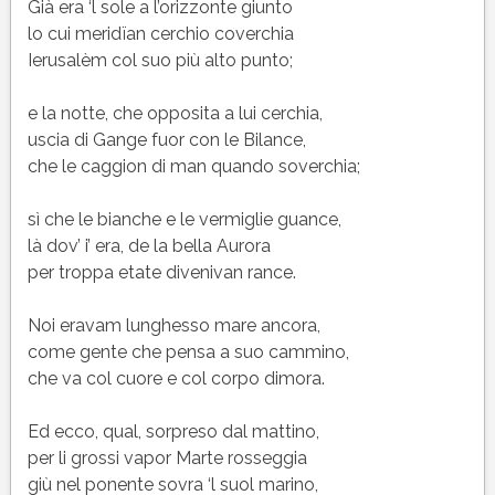
2
Già era ‘l sole a l’orizzonte giunto
(II)
lo cui meridïan cerchio coverchia
del
Ierusalèm col suo più alto punto;
Purgatorio
di
e la notte, che opposita a lui cerchia,
Dante
uscia di Gange fuor con le Bilance,
che le caggion di man quando soverchia;
sì che le bianche e le vermiglie guance,
là dov’ i’ era, de la bella Aurora
per troppa etate divenivan rance.
Noi eravam lunghesso mare ancora,
come gente che pensa a suo cammino,
che va col cuore e col corpo dimora.
Ed ecco, qual, sorpreso dal mattino,
per li grossi vapor Marte rosseggia
giù nel ponente sovra ‘l suol marino,