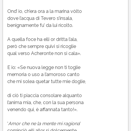
Ond’ io, ch’era ora a la marina vòlto
dove l’acqua di Tevero s’insala,
benignamente fu’ da lui ricolto.
A quella foce ha elli or dritta l’ala,
però che sempre quivi si ricoglie
qual verso Acheronte non si cala».
E io: «Se nuova legge non ti toglie
memoria o uso a l’amoroso canto
che mi solea quetar tutte mie doglie,
di ciò ti piaccia consolare alquanto
l’anima mia, che, con la sua persona
venendo qui, è affannata tanto!».
‘
Amor che ne la mente mi ragiona
‘
cominciò elli allor sì dolcemente,