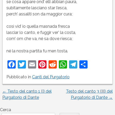
se cosa appare ond’ elli abbian paura,
subitamente lasciano star l’esca,
perch’ assaliti son da maggior cura;
così vid’ io quella masnada fresca
lasciar lo canto, e fuggir ver’ la costa,
com’ om che va, né sa dove rïesca;
né la nostra partita fu men tosta.
Facebook
Twitter
Email
Pinterest
Reddit
WhatsApp
Telegram
Condivi
Pubblicato in
Canti del Purgatorio
←
Testo del canto 1 (I) del
Testo del canto 3 (III) del
Navigazione
Purgatorio di Dante
Purgatorio di Dante
→
articoli
Cerca