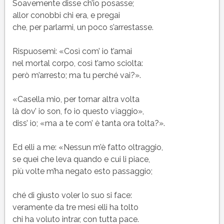
Soavemente disse ch’io posasse;
allor conobbi chi era, e pregai
che, per parlarmi, un poco s’arrestasse.
Rispuosemi: «Così com’ io t’amai
nel mortal corpo, così t’amo sciolta:
però m’arresto; ma tu perché vai?».
«Casella mio, per tornar altra volta
là dov’ io son, fo io questo vïaggio»,
diss’ io; «ma a te com’ è tanta ora tolta?».
Ed elli a me: «Nessun m’è fatto oltraggio,
se quei che leva quando e cui li piace,
più volte m’ha negato esto passaggio;
ché di giusto voler lo suo si face:
veramente da tre mesi elli ha tolto
chi ha voluto intrar, con tutta pace.