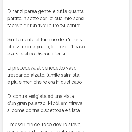
Dinanzi parea gente; e tutta quanta,
partita in sette cori, a’ due mie’ sensi
faceva dir l’un ‘No’, l’altro ‘Sì, canta’.
Similemente al fummo de li ‘ncensi
che v’era imaginato, li occhi e ‘l naso
e al sì e al no discordi fensi.
Lì precedeva al benedetto vaso,
trescando alzato, l’umile salmista,
e più e men che re era in quel caso.
Di contra, effigïata ad una vista
d’un gran palazzo, Micòl ammirava
sì come donna dispettosa e trista.
I’ mossi i piè del loco dov’ io stava,
per avvisar da presso un’altra istoria,