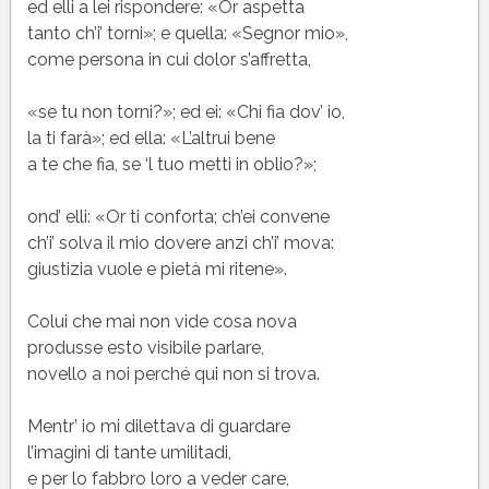
ed elli a lei rispondere: «Or aspetta
tanto ch’i’ torni»; e quella: «Segnor mio»,
come persona in cui dolor s’affretta,
«se tu non torni?»; ed ei: «Chi fia dov’ io,
la ti farà»; ed ella: «L’altrui bene
a te che fia, se ‘l tuo metti in oblio?»;
ond’ elli: «Or ti conforta; ch’ei convene
ch’i’ solva il mio dovere anzi ch’i’ mova:
giustizia vuole e pietà mi ritene».
Colui che mai non vide cosa nova
produsse esto visibile parlare,
novello a noi perché qui non si trova.
Mentr’ io mi dilettava di guardare
l’imagini di tante umilitadi,
e per lo fabbro loro a veder care,