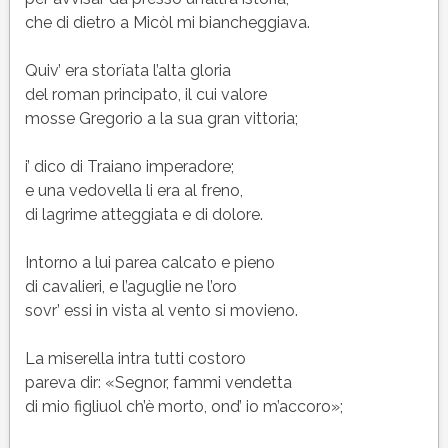
che di dietro a Micòl mi biancheggiava.
Quiv’ era storïata l’alta gloria
del roman principato, il cui valore
mosse Gregorio a la sua gran vittoria;
i’ dico di Traiano imperadore;
e una vedovella li era al freno,
di lagrime atteggiata e di dolore.
Intorno a lui parea calcato e pieno
di cavalieri, e l’aguglie ne l’oro
sovr’ essi in vista al vento si movieno.
La miserella intra tutti costoro
pareva dir: «Segnor, fammi vendetta
di mio figliuol ch’è morto, ond’ io m’accoro»;