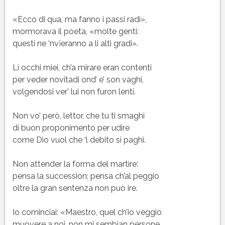
«Ecco di qua, ma fanno i passi radi»,
mormorava il poeta, «molte genti:
questi ne ‘nvïeranno a li alti gradi».
Li occhi miei, ch’a mirare eran contenti
per veder novitadi ond’ e’ son vaghi,
volgendosi ver’ lui non furon lenti.
Non vo’ però, lettor, che tu ti smaghi
di buon proponimento per udire
come Dio vuol che ‘l debito si paghi.
Non attender la forma del martìre:
pensa la succession; pensa ch’al peggio
oltre la gran sentenza non può ire.
Io cominciai: «Maestro, quel ch’io veggio
muovere a noi, non mi sembian persone,