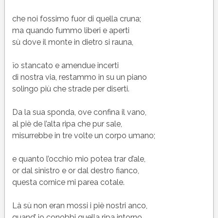
che noi fossimo fuor di quella cruna;
ma quando fummo liberi e aperti
sù dove il monte in dietro si rauna,
ïo stancato e amendue incerti
di nostra via, restammo in su un piano
solingo più che strade per diserti.
Da la sua sponda, ove confina il vano,
al piè de l’alta ripa che pur sale,
misurrebbe in tre volte un corpo umano;
e quanto l’occhio mio potea trar d’ale,
or dal sinistro e or dal destro fianco,
questa cornice mi parea cotale.
Là sù non eran mossi i piè nostri anco,
quand’ io conobbi quella ripa intorno