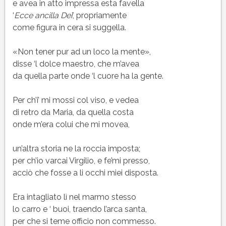
e avea in atto impressa esta favella
‘
Ecce ancilla Deï
‘, propriamente
come figura in cera si suggella.
«Non tener pur ad un loco la mente»,
disse ‘l dolce maestro, che m’avea
da quella parte onde ‘l cuore ha la gente.
Per ch’i’ mi mossi col viso, e vedea
di retro da Maria, da quella costa
onde m’era colui che mi movea,
un’altra storia ne la roccia imposta;
per ch’io varcai Virgilio, e fe’mi presso,
acciò che fosse a li occhi miei disposta.
Era intagliato lì nel marmo stesso
lo carro e ‘ buoi, traendo l’arca santa,
per che si teme officio non commesso.