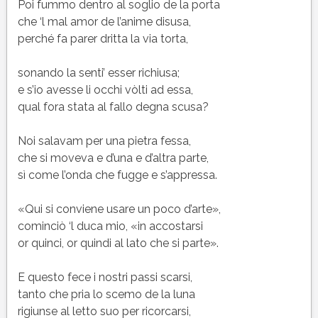
10
Poi fummo dentro al soglio de la porta
(X)
che ‘l mal amor de l’anime disusa,
del
perché fa parer dritta la via torta,
Purgatorio
di
sonando la senti’ esser richiusa;
Dante
e s’io avesse li occhi vòlti ad essa,
qual fora stata al fallo degna scusa?
Noi salavam per una pietra fessa,
che si moveva e d’una e d’altra parte,
sì come l’onda che fugge e s’appressa.
«Qui si conviene usare un poco d’arte»,
cominciò ‘l duca mio, «in accostarsi
or quinci, or quindi al lato che si parte».
E questo fece i nostri passi scarsi,
tanto che pria lo scemo de la luna
rigiunse al letto suo per ricorcarsi,