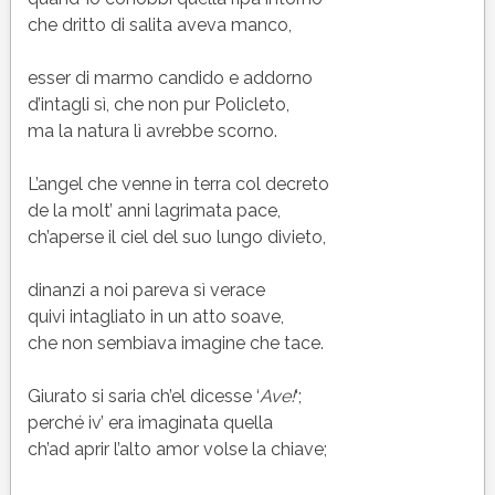
che dritto di salita aveva manco,
esser di marmo candido e addorno
d’intagli sì, che non pur Policleto,
ma la natura lì avrebbe scorno.
L’angel che venne in terra col decreto
de la molt’ anni lagrimata pace,
ch’aperse il ciel del suo lungo divieto,
dinanzi a noi pareva sì verace
quivi intagliato in un atto soave,
che non sembiava imagine che tace.
Giurato si saria ch’el dicesse ‘
Ave!
‘;
perché iv’ era imaginata quella
ch’ad aprir l’alto amor volse la chiave;