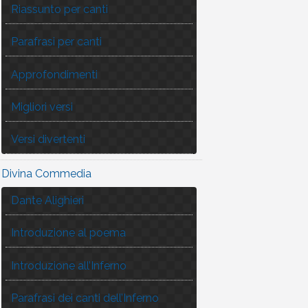
Riassunto per canti
Parafrasi per canti
Approfondimenti
Migliori versi
Versi divertenti
Divina Commedia
Dante Alighieri
Introduzione al poema
Introduzione all’Inferno
Parafrasi dei canti dell’Inferno