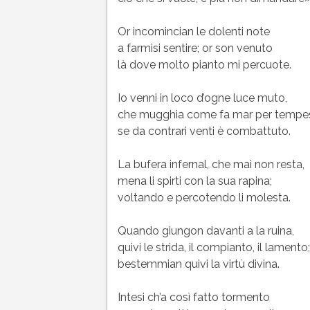
Or incomincian le dolenti note
a farmisi sentire; or son venuto
là dove molto pianto mi percuote.
Io venni in loco d’ogne luce muto,
che mugghia come fa mar per tempes
se da contrari venti è combattuto.
La bufera infernal, che mai non resta,
mena li spirti con la sua rapina;
voltando e percotendo li molesta.
Quando giungon davanti a la ruina,
quivi le strida, il compianto, il lamento;
bestemmian quivi la virtù divina.
Intesi ch’a così fatto tormento