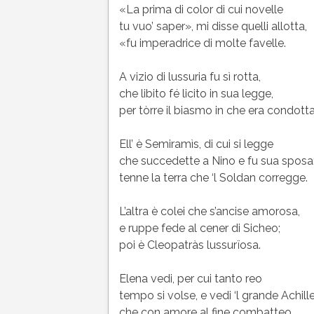
«La prima di color di cui novelle
tu vuo’ saper», mi disse quelli allotta,
«fu imperadrice di molte favelle.
A vizio di lussuria fu sì rotta,
che libito fé licito in sua legge,
per tòrre il biasmo in che era condotta
Ell’ è Semiramìs, di cui si legge
che succedette a Nino e fu sua sposa
tenne la terra che ‘l Soldan corregge.
L’altra è colei che s’ancise amorosa,
e ruppe fede al cener di Sicheo;
poi è Cleopatràs lussurïosa.
Elena vedi, per cui tanto reo
tempo si volse, e vedi ‘l grande Achille
che con amore al fine combatteo.