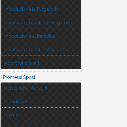
Introduzione la Purgatorio
Parafrasi dei canti del Purgatorio
Introduzione al Paradiso
Parafrasi dei canti del Paradiso
Approfondimenti
I Promessi Sposi
Alessandro Manzoni
Introduzione
Trama