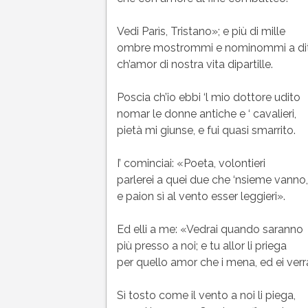
Vedi Parìs, Tristano»; e più di mille
ombre mostrommi e nominommi a dit
ch’amor di nostra vita dipartille.
Poscia ch’io ebbi ‘l mio dottore udito
nomar le donne antiche e ‘ cavalieri,
pietà mi giunse, e fui quasi smarrito.
I’ cominciai: «Poeta, volontieri
parlerei a quei due che ‘nsieme vanno,
e paion sì al vento esser leggieri».
Ed elli a me: «Vedrai quando saranno
più presso a noi; e tu allor li priega
per quello amor che i mena, ed ei ver
Sì tosto come il vento a noi li piega,