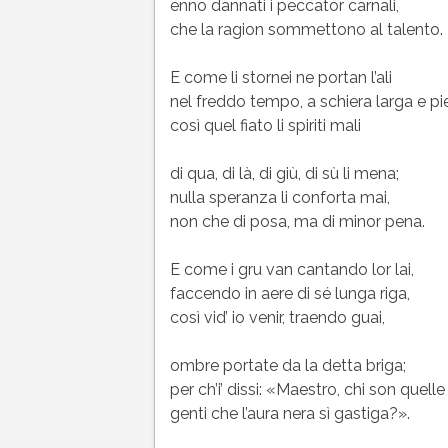
enno dannati i peccator carnali,
che la ragion sommettono al talento.
E come li stornei ne portan l’ali
nel freddo tempo, a schiera larga e pi
così quel fiato li spiriti mali
di qua, di là, di giù, di sù li mena;
nulla speranza li conforta mai,
non che di posa, ma di minor pena.
E come i gru van cantando lor lai,
faccendo in aere di sé lunga riga,
così vid’ io venir, traendo guai,
ombre portate da la detta briga;
per ch’i’ dissi: «Maestro, chi son quelle
genti che l’aura nera sì gastiga?».