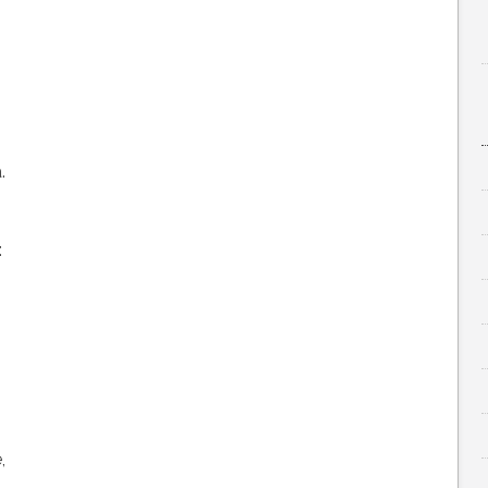
.
:
,