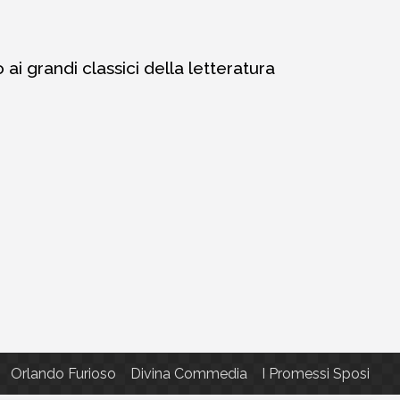
i grandi classici della letteratura
Orlando Furioso
Divina Commedia
I Promessi Sposi