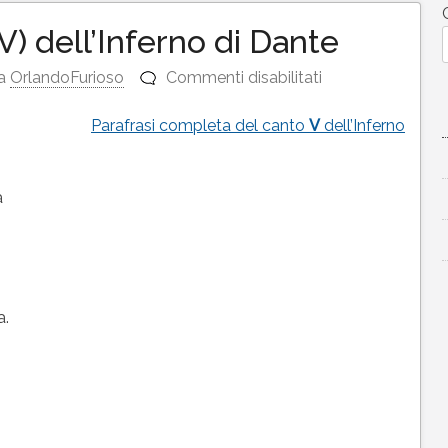
V) dell’Inferno di Dante
su
a
OrlandoFurioso
Commenti disabilitati
Testo
del
Parafrasi completa del canto
V
dell’Inferno
canto
5
(V)
a
dell’Inferno
di
Dante
a.