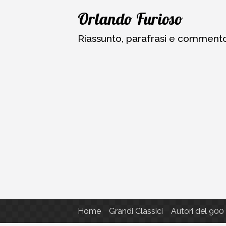
Vai
Orlando Furioso
al
contenuto
Riassunto, parafrasi e commento a
Home
Grandi Classici
Autori del 900