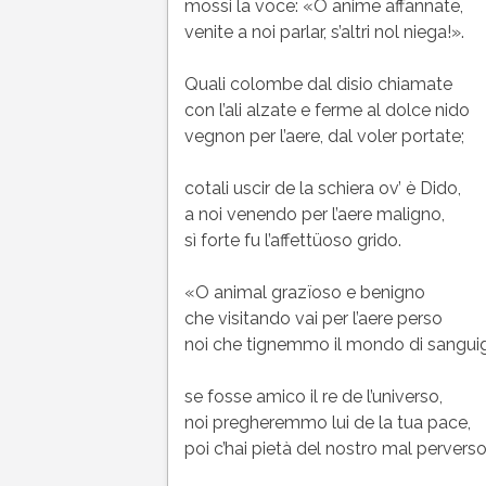
mossi la voce: «O anime affannate,
venite a noi parlar, s’altri nol niega!».
Quali colombe dal disio chiamate
con l’ali alzate e ferme al dolce nido
vegnon per l’aere, dal voler portate;
cotali uscir de la schiera ov’ è Dido,
a noi venendo per l’aere maligno,
sì forte fu l’affettüoso grido.
«O animal grazïoso e benigno
che visitando vai per l’aere perso
noi che tignemmo il mondo di sangui
se fosse amico il re de l’universo,
noi pregheremmo lui de la tua pace,
poi c’hai pietà del nostro mal perverso