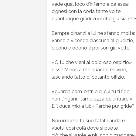
vede qual loco d’inferno è da essa;
cignesi con la coda tante volte
quantunque gradi vuol che giù sia me
Sempre dinanzi a lui ne stanno molte:
vanno a vicenda ciascuna al giudizio,
dicono e odono e poi son giù volte.
«O tu che vieni al doloroso ospizio»,
disse Minòs a me quando mi vide,
lasciando l’atto di cotanto offizio,
«guarda com’ entri e di cui tu ti fide;
non t’inganni l’ampiezza de l’intrare!».
E ‘l duca mio a lui: «Perché pur gride?
Non impedir lo suo fatale andare:
vuolsi così colà dove si puote
ciò che si vuole, e più non dimandare»