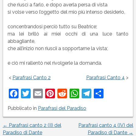
che riuscì a farlo, e dopo averla persa di vista
si volse verso l’oggetto del mio più intenso desiderio,
concentrandosi perciò tutto su Beatrice;
ma lei brillò ai miei occhi di una luce tanto
abbagliante,
che all’inizio non riuscii a sopportarne la vista;
e ciò mi rallentò nel rivolgerle la domanda.
<
Parafrasi Canto 2
Parafrasi Canto 4
>
Facebook
Twitter
Email
Pinterest
Reddit
WhatsApp
Telegram
Condivi
Pubblicato in
Parafrasi del Paradiso
←
Parafrasi canto 2 (II) del
Parafrasi canto 4 (IV) del
Navigazione
Paradiso di Dante
Paradiso di Dante
→