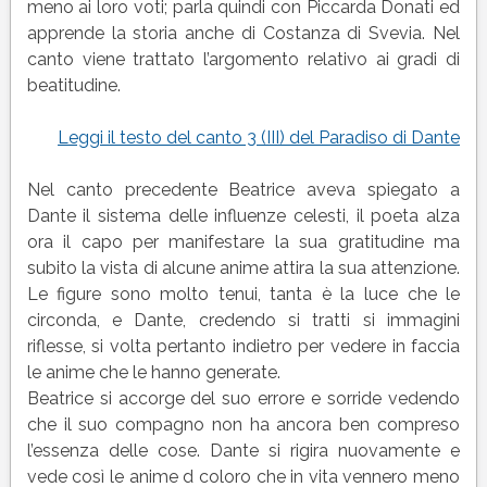
(III)
meno ai loro voti; parla quindi con Piccarda Donati ed
del
apprende la storia anche di Costanza di Svevia. Nel
Paradiso
canto viene trattato l’argomento relativo ai gradi di
di
beatitudine.
Dante
Leggi il testo del canto 3 (III) del Paradiso di Dante
Nel canto precedente Beatrice aveva spiegato a
Dante il sistema delle influenze celesti, il poeta alza
ora il capo per manifestare la sua gratitudine ma
subito la vista di alcune anime attira la sua attenzione.
Le figure sono molto tenui, tanta è la luce che le
circonda, e Dante, credendo si tratti si immagini
riflesse, si volta pertanto indietro per vedere in faccia
le anime che le hanno generate.
Beatrice si accorge del suo errore e sorride vedendo
che il suo compagno non ha ancora ben compreso
l’essenza delle cose. Dante si rigira nuovamente e
vede così le anime d coloro che in vita vennero meno