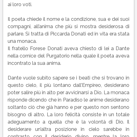
ai loro voti.
Il poeta chiede il nome e la condizione, sua e dei suoi
compagni, all’anima che più si mostra desiderosa di
parlare. Si tratta di Piccarda Donati ed in vita era stata
una monaca.
Il fratello Forese Donati aveva chiesto di lei a Dante
nella cornice del Purgatorio nella quale il poeta aveva
incontrato la sua anima.
Dante vuole subito sapere se i beati che si trovano in
questo cielo, il più lontano dall’Empireo, desiderano
poter salire più in alto per avvicinarsi a Dio. La monaca
risponde dicendo che in Paradiso le anime desiderano
soltanto ciò che già hanno e per questo non sentono
bisogno di altro. La loro felicità consiste in un totale
adeguamento a quella che è la volontà di Dio. Il
desiderare un’altra posizione in cielo sarebbe in
contrasto con il desiderio divino, mentre la loro