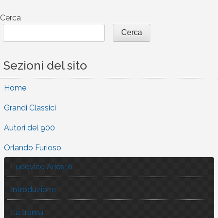
articoli
Cerca
Cerca
Sezioni del sito
Home
Grandi Classici
Autori del 900
Orlando Furioso
Ludovico Ariosto
Introduzione
La trama