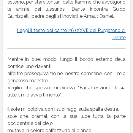
(XXVI)
esterno, per stare lontani dalle fiamme che avvolgono
del
le anime dei lussuriosi, Dante incontra Guido
Purgatorio
Guinizzelli, padre degli stilnovisti, e Arnaut Daniel.
di
Dante
Leggi il testo del canto 26 (XXVI) del Purgatorio di
Dante
Mentre in quel modo, lungo il bordo esterno della
cornice, uno davanti
all’altro proseguivamo nel nostro cammino, con il mio
generoso maestro
Virgilio che spesso mi diceva: “Fai attenzione: ti sia
utile il mio avvertimento”;
il sole mi colpiva con i suoi raggi sulla spalla destra,
sole che, oramai, con la sua luce tutta la parte
occidentale del cielo
mutava in colore dall’azzurro al bianco;