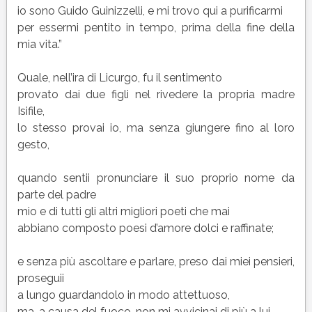
io sono Guido Guinizzelli, e mi trovo qui a purificarmi
per essermi pentito in tempo, prima della fine della
mia vita.”
Quale, nell’ira di Licurgo, fu il sentimento
provato dai due figli nel rivedere la propria madre
Isifile,
lo stesso provai io, ma senza giungere fino al loro
gesto,
quando sentii pronunciare il suo proprio nome da
parte del padre
mio e di tutti gli altri migliori poeti che mai
abbiano composto poesi d’amore dolci e raffinate;
e senza più ascoltare e parlare, preso dai miei pensieri,
proseguii
a lungo guardandolo in modo attettuoso,
ma, a causa del fuoco, non mi avvicinai di più a lui.