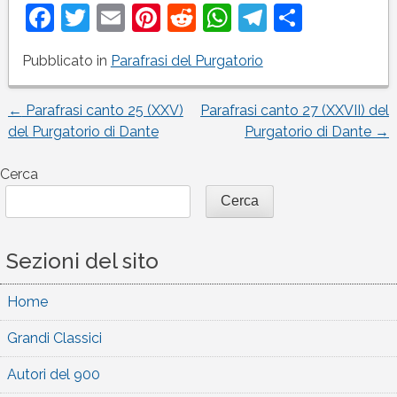
Facebook
Twitter
Email
Pinterest
Reddit
WhatsApp
Telegram
Condivi
Pubblicato in
Parafrasi del Purgatorio
←
Parafrasi canto 25 (XXV)
Parafrasi canto 27 (XXVII) del
Navigazione
del Purgatorio di Dante
Purgatorio di Dante
→
articoli
Cerca
Cerca
Sezioni del sito
Home
Grandi Classici
Autori del 900