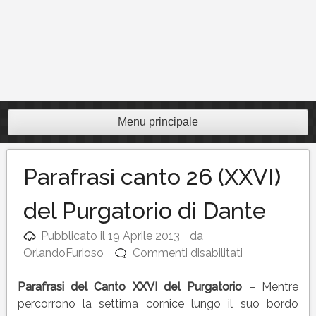
Menu principale
Parafrasi canto 26 (XXVI)
del Purgatorio di Dante
Pubblicato il
19 Aprile 2013
da
su
OrlandoFurioso
Commenti disabilitati
Parafrasi
canto
Parafrasi del Canto XXVI del Purgatorio
– Mentre
26
percorrono la settima cornice lungo il suo bordo