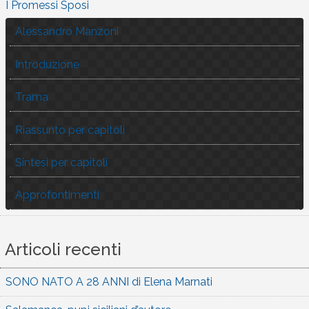
I Promessi Sposi
Alessandro Manzoni
Introduzione
Trama
Riassunto per capitoli
Sintesi per capitoli
Approfontimenti
Articoli recenti
SONO NATO A 28 ANNI di Elena Marnati