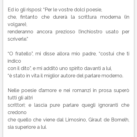
Ed io gli risposi: “Per le vostre dolci poesie,
che, fintanto che durerà la scrittura moderna (in
volgare),
renderanno ancora prezioso l’inchiostro usato per
scriverle.”
“O fratello”, mi disse allora mio padre, “costui che ti
indico
con il dito”, e mi additò uno spirito davanti a lui,
“è stato in vita il miglior autore del parlare moderno.
Nelle poesie d’amore e nei romanzi in prosa superò
tutti gli altri
scrittori; e lascia pure parlare quegli ignoranti che
credono
che quello che viene dal Limosino, Giraut de Bornelh,
sia superiore a lui.