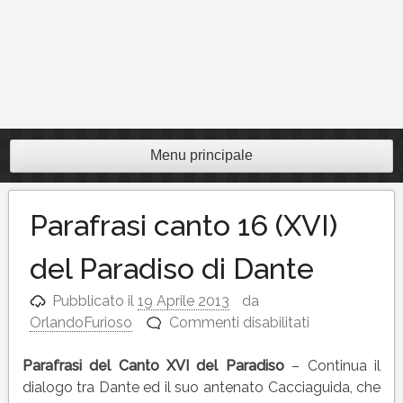
Menu principale
Parafrasi canto 16 (XVI)
del Paradiso di Dante
Pubblicato il
19 Aprile 2013
da
su
OrlandoFurioso
Commenti disabilitati
Parafrasi
canto
Parafrasi del Canto XVI del Paradiso
– Continua il
16
dialogo tra Dante ed il suo antenato Cacciaguida, che