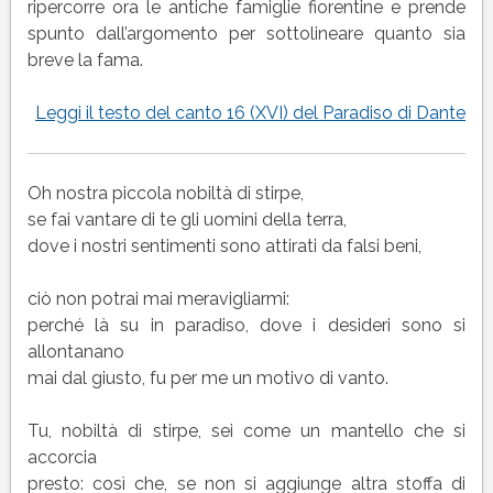
(XVI)
ripercorre ora le antiche famiglie fiorentine e prende
del
spunto dall’argomento per sottolineare quanto sia
Paradiso
breve la fama.
di
Dante
Leggi il testo del canto 16 (XVI) del Paradiso di Dante
Oh nostra piccola nobiltà di stirpe,
se fai vantare di te gli uomini della terra,
dove i nostri sentimenti sono attirati da falsi beni,
ciò non potrai mai meravigliarmi:
perché là su in paradiso, dove i desideri sono si
allontanano
mai dal giusto, fu per me un motivo di vanto.
Tu, nobiltà di stirpe, sei come un mantello che si
accorcia
presto: così che, se non si aggiunge altra stoffa di