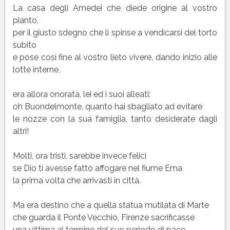
La casa degli Amedei che diede origine al vostro
pianto,
per il giusto sdegno che li spinse a vendicarsi del torto
subito
e pose così fine al vostro lieto vivere, dando inizio alle
lotte interne,
era allora onorata, lei ed i suoi alleati:
oh Buondelmonte, quanto hai sbagliato ad evitare
le nozze con la sua famiglia, tanto desiderate dagli
altri!
Molti, ora tristi, sarebbe invece felici
se Dio ti avesse fatto affogare nel fiume Ema
la prima volta che arrivasti in città.
Ma era destino che a quella statua mutilata di Marte
che guarda il Ponte Vecchio, Firenze sacrificasse
una vittima al termine del suo periodo di pace.