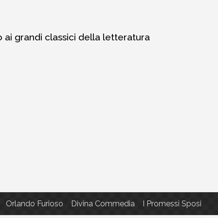
i grandi classici della letteratura
Orlando Furioso
Divina Commedia
I Promessi Sposi