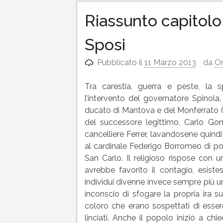
Riassunto capitolo
Sposi
Pubblicato il
11 Marzo 2013
da
Or
Tra carestia, guerra e peste, la s
l’intervento del governatore Spinola
ducato di Mantova e del Monferrato (c
del successore legittimo, Carlo Gonza
cancelliere Ferrer, lavandosene quin
al cardinale Federigo Borromeo di por
San Carlo. Il religioso rispose con u
avrebbe favorito il contagio, esiste
individui divenne invece sempre più un
inconscio di sfogare la propria ira su
coloro che erano sospettati di esse
linciati. Anche il popolo iniziò a ch