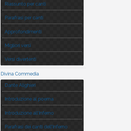
Riassunto per canti
Parafrasi per canti
Approfondimenti
Migliori versi
Versi divertenti
Divina Commedia
Dante Alighieri
Introduzione al poema
Introduzione all’Inferno
Parafrasi dei canti dell’Inferno