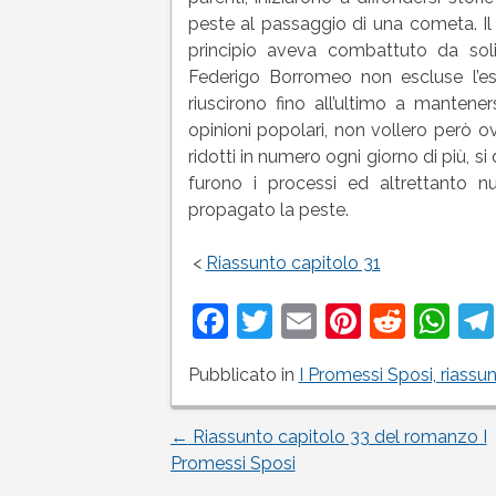
peste al passaggio di una cometa. Il d
principio aveva combattuto da soli
Federigo Borromeo non escluse l’esi
riuscirono fino all’ultimo a mantener
opinioni popolari, non vollero però o
ridotti in numero ogni giorno di più, s
furono i processi ed altrettanto n
propagato la peste.
<
Riassunto capitolo 31
Facebook
Twitter
Email
Pinteres
Reddi
Wh
Pubblicato in
I Promessi Sposi, riassun
←
Riassunto capitolo 33 del romanzo I
Navigazione
Promessi Sposi