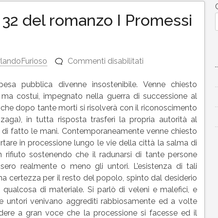
 32 del romanzo I Promessi
su
landoFurioso
Commenti disabilitati
Riassunto
capitolo
pesa pubblica divenne insostenibile. Venne chiesto
32
, ma costui, impegnato nella guerra di successione al
del
he dopo tante morti si risolverà con il riconoscimento
romanzo
ga), in tutta risposta trasferì la propria autorità al
I
di di fatto le mani. Contemporaneamente venne chiesto
Promessi
tare in processione lungo le vie della città la salma di
Sposi
n rifiuto sostenendo che il radunarsi di tante persone
ssero realmente o meno gli untori. L’esistenza di tali
a certezza per il resto del popolo, spinto dal desiderio
 qualcosa di materiale. Si parlò di veleni e malefici, e
re untori venivano aggrediti rabbiosamente ed a volte
iedere a gran voce che la processione si facesse ed il