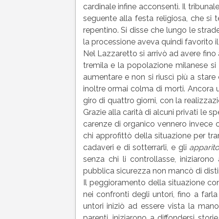
cardinale infine acconsentì. Il tribuna
seguente alla festa religiosa, che si
repentino. Si disse che lungo le strad
la processione aveva quindi favorito i
Nel Lazzaretto si arrivò ad avere fino 
tremila e la popolazione milanese si 
aumentare e non si riuscì più a stare 
inoltre ormai colma di morti. Ancora u
giro di quattro giorni, con la realizza
Grazie alla carità di alcuni privati le
carenze di organico vennero invece
chi approfittò della situazione per tr
cadaveri e di sotterrarli, e gli
apparito
senza chi li controllasse, iniziarono
pubblica sicurezza non mancò di distin
Il peggioramento della situazione con
nei confronti degli untori, fino a farl
untori iniziò ad essere vista la mano
parenti, iniziarono a diffondersi stori