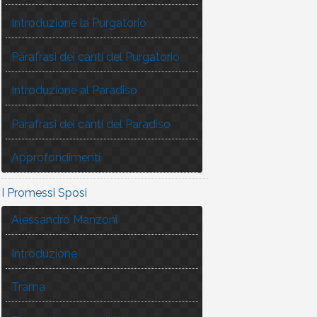
Introduzione la Purgatorio
Parafrasi dei canti del Purgatorio
Introduzione al Paradiso
Parafrasi dei canti del Paradiso
Approfondimenti
I Promessi Sposi
Alessandro Manzoni
Introduzione
Trama