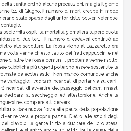
le della sanità ordinò alcune precauzioni, ma già il giorno
 tenne l’11 di Giugno, il numero di morti crebbe in modo
e erano state sparse dagli untori delle polveri velenose,
l contagio.
a sedicimila ospiti, la mortalità giornaliera superò quota
ridusse di due terzi. Il numero di cadaveri continuò ad
dietro alle sepolture. La fossa vicino al Lazzaretto era
na volta venne chiesto l’aiuto dei frati cappuccini e nel
zione di altre tre fosse comuni, il problema venne risolto.
 spese pubbliche più urgenti poterono essere sostenute; la
 colmate da ecclesiastici. Non mancò comunque anche
arne vantaggio: i
monatti
, incaricati di portar via su carri i
ri
, incaricati di avvertire del passaggio dei carri, rimasti
 a dedicarsi al saccheggio ed all’estorsione. Anche la
guersi nel compiere atti perversi.
tribuì a dare nuova forza alla paura della popolazione
a divenire vera e propria pazzia. Dietro alle azioni degli
 del diavolo, la gente iniziò a dubitare dei loro stessi
e deliranti e si arrivò anche ad attribuire la causa della