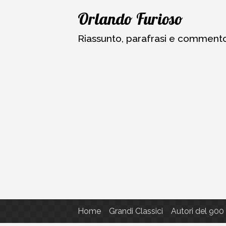
Vai
Orlando Furioso
al
contenuto
Riassunto, parafrasi e commento a
Home
Grandi Classici
Autori del 900