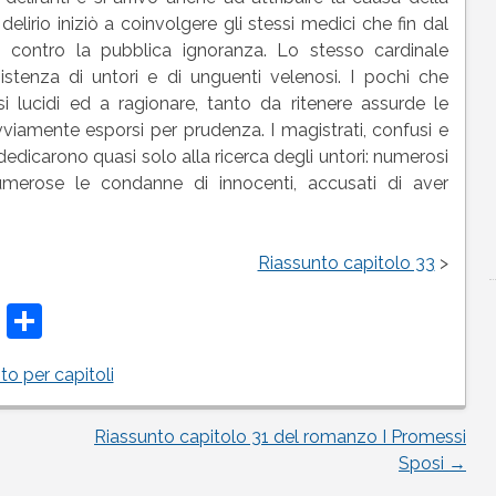
elirio iniziò a coinvolgere gli stessi medici che fin dal
 contro la pubblica ignoranza. Lo stesso cardinale
stenza di untori e di unguenti velenosi. I pochi che
si lucidi ed a ragionare, tanto da ritenere assurde le
vviamente esporsi per prudenza. I magistrati, confusi e
i dedicarono quasi solo alla ricerca degli untori: numerosi
umerose le condanne di innocenti, accusati di aver
Riassunto capitolo 33
>
t
t
atsApp
Telegram
Condividi
to per capitoli
Riassunto capitolo 31 del romanzo I Promessi
Sposi
→