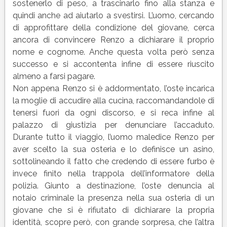
del
sostenerlo di peso, a trascinarlo fino alla stanza e
romanzo
quindi anche ad aiutarlo a svestirsi. L’uomo, cercando
I
di approfittare della condizione del giovane, cerca
Promessi
ancora di convincere Renzo a dichiarare il proprio
Sposi
nome e cognome. Anche questa volta però senza
successo e si accontenta infine di essere riuscito
almeno a farsi pagare.
Non appena Renzo si è addormentato, l’oste incarica
la moglie di accudire alla cucina, raccomandandole di
tenersi fuori da ogni discorso, e si reca infine al
palazzo di giustizia per denunciare l’accaduto.
Durante tutto il viaggio, l’uomo maledice Renzo per
aver scelto la sua osteria e lo definisce un asino,
sottolineando il fatto che credendo di essere furbo è
invece finito nella trappola dell’informatore della
polizia. Giunto a destinazione, l’oste denuncia al
notaio criminale la presenza nella sua osteria di un
giovane che si è rifiutato di dichiarare la propria
identità, scopre però, con grande sorpresa, che l’altra