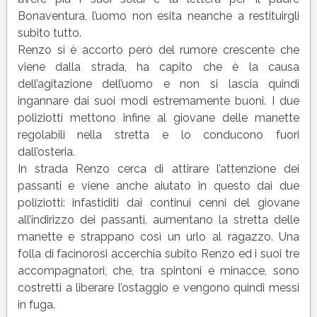
Bonaventura, l’uomo non esita neanche a restituirgli
subito tutto.
Renzo si è accorto però del rumore crescente che
viene dalla strada, ha capito che è la causa
dell’agitazione dell’uomo e non si lascia quindi
ingannare dai suoi modi estremamente buoni. I due
poliziotti mettono infine al giovane delle manette
regolabili nella stretta e lo conducono fuori
dall’osteria.
In strada Renzo cerca di attirare l’attenzione dei
passanti e viene anche aiutato in questo dai due
poliziotti: infastiditi dai continui cenni del giovane
all’indirizzo dei passanti, aumentano la stretta delle
manette e strappano così un urlo al ragazzo. Una
folla di facinorosi accerchia subito Renzo ed i suoi tre
accompagnatori, che, tra spintoni e minacce, sono
costretti a liberare l’ostaggio e vengono quindi messi
in fuga.