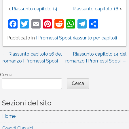
<
Riassunto capitolo 14
Riassunto capitolo 16
>
Facebook
Twitter
Email
Pinterest
Reddit
WhatsApp
Telegram
Condivi
Pubblicato in
I Promessi Sposi, riassunto per capitoli
←
Riassunto capitolo 16 del
Riassunto capitolo 14 del
Navigazione
romanzo I Promessi Sposi
romanzo I Promessi Sposi
→
articoli
Cerca
Cerca
Sezioni del sito
Home
Grandi Classici