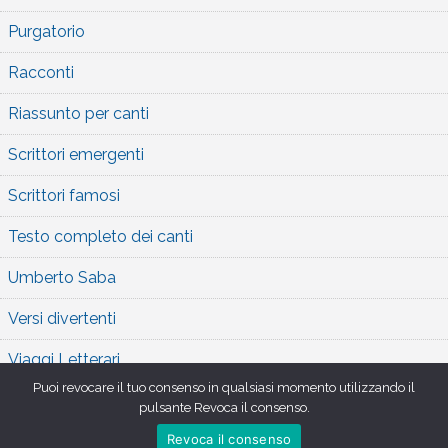
Purgatorio
Racconti
Riassunto per canti
Scrittori emergenti
Scrittori famosi
Testo completo dei canti
Umberto Saba
Versi divertenti
Viaggi Letterari
Puoi revocare il tuo consenso in qualsiasi momento utilizzando il
pulsante Revoca il consenso.
Revoca il consenso
Copyright 2026 , Orlando Furioso
,
Theme by
Tech Reviews