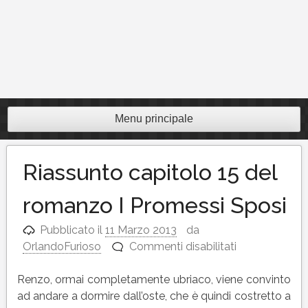
Menu principale
Riassunto capitolo 15 del
romanzo I Promessi Sposi
Pubblicato il
11 Marzo 2013
da
su
OrlandoFurioso
Commenti disabilitati
Riassunto
capitolo
Renzo, ormai completamente ubriaco, viene convinto
15
ad andare a dormire dall’oste, che è quindi costretto a