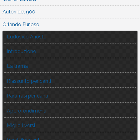
Autori del 900
Orlando Furioso
Ludovico Ariosto
Introduzione
La trama
Riassunto per canti
Parafrasi per canti
Approfondimenti
Migliori versi