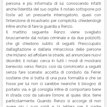
persona è più informata di lui, conoscendo infatti
anche l’identità del suo ospite. Il notaio sottopone poi
l’oste ad un pressante interrogatorio, quasi con
l’intenzione di incastrarlo per complicità, chiedendogli
infine anche di fare la guardia a Renzo.
Il mattino seguente Renzo viene svegliato
bruscamente dal notaio criminale e da due poliziotti,
che gli chiedono subito di seguirli. Preoccupato
dall’agitazione e dall’aria minacciosa delle persone
che iniziano ad affollare le strade, ad annunciare nuovi
disordini, il notaio cerca in tutti i modi di mostrarsi
benevolo verso Renzo, così da convincerlo a seguirli
senza fare scenate: accetta di condurlo da Ferrer,
sostiene che si tratta di una pura formalità e che se
fosse per lui non ci sarebbe neanche il bisogno di
portarlo via, e gli consiglia infine di comportarsi bene
in strada così da salvare l’onore, al quale, dice, tiene
particolarmente. Quando Renzo si accorge di non
avere più i suoi soldi e la lettera per il padre