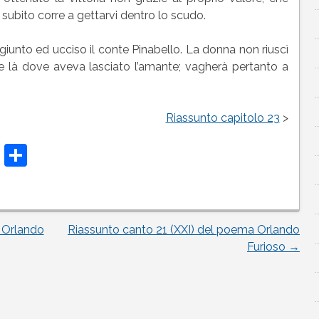
 subito corre a gettarvi dentro lo scudo.
unto ed ucciso il conte Pinabello. La donna non riuscì
are là dove aveva lasciato l’amante; vagherà pertanto a
Riassunto capitolo 23
>
t
t
atsApp
Telegram
Condividi
 Orlando
Riassunto canto 21 (XXI) del poema Orlando
Furioso
→