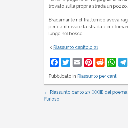
trovato sulla propria strada un pozzo,
Bradamante nel frattempo aveva raggi
però a ritrovare la strada per ritorn
lungo nel bosco.
<
Riassunto capitolo 21
Facebook
Twitter
Email
Pinteres
Reddi
Wh
Pubblicato in
Riassunto per canti
←
Riassunto canto 23 (XXIII) del poema
Navigazione
Furioso
articoli