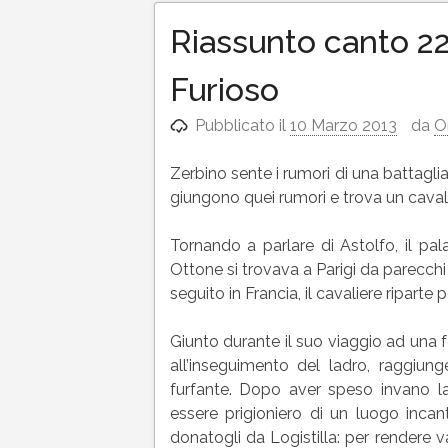
Riassunto canto 22
Furioso
Pubblicato il
10 Marzo 2013
da
O
Zerbino sente i rumori di una battagli
giungono quei rumori e trova un caval
Tornando a parlare di Astolfo, il pal
Ottone si trovava a Parigi da parecchi
seguito in Francia, il cavaliere riparte 
Giunto durante il suo viaggio ad una f
all’inseguimento del ladro, raggiung
furfante. Dopo aver speso invano la g
essere prigioniero di un luogo incant
donatogli da Logistilla: per rendere v