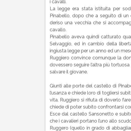
i cavalli.
La legge era stata istituita per so
Pinabello, dopo che a seguito di un
deriso una vecchia che si accompagnav
cavallo.
Pinabello aveva quindi catturato quat
Selvaggio, ed in cambio della libert
ingiusta legge per un anno ed un mes
Ruggiero convince comunque la donna
dovessero seguire l’altra più tortuosa
salvare il giovane.
Giunti alle porte del castello di Pinab
l’usanza e chiede loro di togliersi subi
vita. Ruggiero si rifiuta di doverlo fa
chiede di poter subito confrontarsi con 
Esce dal castello Sansonetto e subit
che i cavalieri portano l’uno allo scu
Ruggero (quello in grado di abbaglia