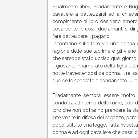
Finalmente liberi, Bradamante e Ruggi
cavaliere a battezzarsi ed a chiede
compimento al loro desiderio amoros
cosa per lei, e così i due amanti si d
fare battezzare il pagano.
Incontrano sulla loro via una donna d
ragione delle sue lacrime e gli viene
che sarebbe stato ucciso quel giorno.
Il giovane, innamorato della figlia del 
notte travestendosi da donna. Il re, sa
due celle separate e condannato lui a
Bradamante sembra essere molto sc
condotta all’interno delle mure, così 
loro che non potranno prendere la via
intervenire in difesa del ragazzo, perch
poco istituito una legge, fatta rispett
donna e ad ogni cavaliere che passi di lì