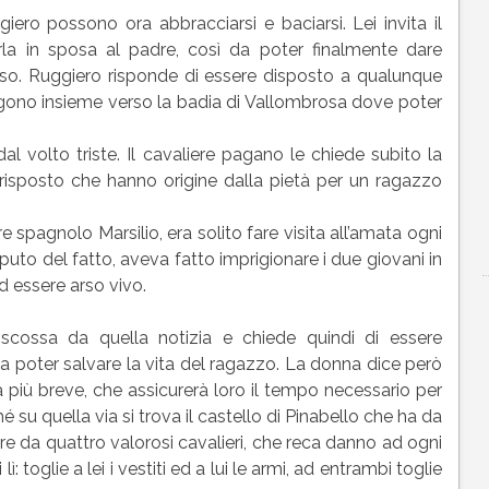
ero possono ora abbracciarsi e baciarsi. Lei invita il
rla in sposa al padre, così da poter finalmente dare
o. Ruggiero risponde di essere disposto a qualunque
irigono insieme verso la badia di Vallombrosa dove poter
al volto triste. Il cavaliere pagano le chiede subito la
 risposto che hanno origine dalla pietà per un ragazzo
re spagnolo Marsilio, era solito fare visita all’amata ogni
puto del fatto, aveva fatto imprigionare i due giovani in
d essere arso vivo.
ossa da quella notizia e chiede quindi di essere
da poter salvare la vita del ragazzo. La donna dice però
 più breve, che assicurerà loro il tempo necessario per
é su quella via si trova il castello di Pinabello che ha da
are da quattro valorosi cavalieri, che reca danno ad ogni
: toglie a lei i vestiti ed a lui le armi, ad entrambi toglie