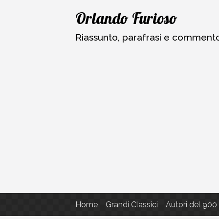
Vai
Orlando Furioso
al
contenuto
Riassunto, parafrasi e commento a
Home
Grandi Classici
Autori del 900