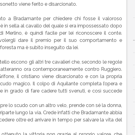
Sasonetto viene ferito e disarcionato.
nto a Bradamante per chiedere chi fosse il valoroso
è in sella al cavallo del quale si era impossessato dopo
Merlino, è quindi facile per lei riconoscere il conte.
volergli dare il premio per il suo comportamento e
foresta ma è subito inseguito da lei.
ello escono gli altri tre cavalieri che, secondo le regole
batteranno ora contemporaneamente contro Ruggiero.
ifone, il cristiano viene disarcionato e con la propria
 scudo magico. Il colpo di Aquilante completa l’opera e
re in grado di fare cadere tutti svenuti, e così succede
opre lo scudo con un altro velo, prende con sé la donna,
 e riparte lungo la via. Crede infatti che Bradamante abbia
edere oltre ed arrivare in tempo per salvare la vita del
ottenuto la vittoria non grazie al proprio valore, che