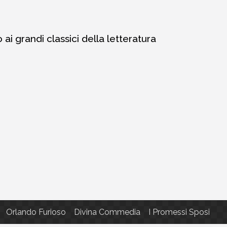
i grandi classici della letteratura
Orlando Furioso
Divina Commedia
I Promessi Sposi