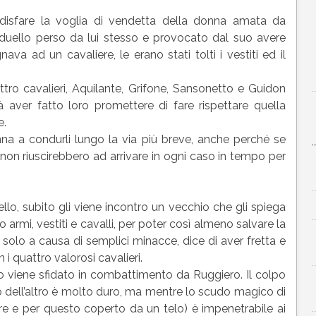
ddisfare la voglia di vendetta della donna amata da
 duello perso da lui stesso e provocato dal suo avere
a ad un cavaliere, le erano stati tolti i vestiti ed il
tro cavalieri, Aquilante, Grifone, Sansonetto e Guidon
à aver fatto loro promettere di fare rispettare quella
e.
 a condurli lungo la via più breve, anche perché se
 non riuscirebbero ad arrivare in ogni caso in tempo per
ello, subito gli viene incontro un vecchio che gli spiega
to armi, vestiti e cavalli, per poter così almeno salvare la
re solo a causa di semplici minacce, dice di aver fretta e
i quattro valorosi cavalieri.
o viene sfidato in combattimento da Ruggiero. Il colpo
do dell’altro è molto duro, ma mentre lo scudo magico di
re e per questo coperto da un telo) è impenetrabile ai