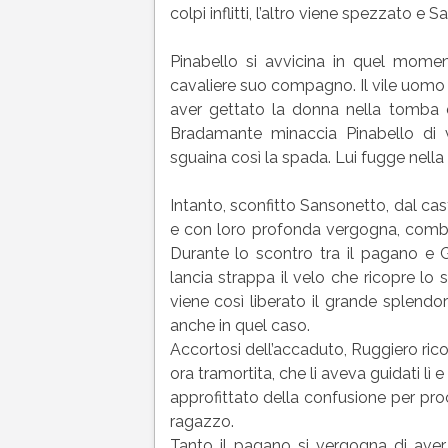
colpi inflitti, l’altro viene spezzato e 
Pinabello si avvicina in quel mome
cavaliere suo compagno. Il vile uomo 
aver gettato la donna nella tomba di 
Bradamante minaccia Pinabello di 
sguaina così la spada. Lui fugge nella 
Intanto, sconfitto Sansonetto, dal cast
e con loro profonda vergogna, com
Durante lo scontro tra il pagano e Gr
lancia strappa il velo che ricopre lo
viene così liberato il grande splendo
anche in quel caso.
Accortosi dell’accaduto, Ruggiero ric
ora tramortita, che li aveva guidati lì
approfittato della confusione per proc
ragazzo.
Tanto il pagano si vergogna di aver 