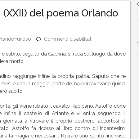
 (XXII) del poema Orlando
su
rlandoFurioso
Commenti disabilitati
Riassunto
canto
a e subito, seguito da Gabrina, si reca sul luogo da dove
22
iere morto.
(XXII)
del
adino raggiunge infine la propria patria. Saputo che re
poema
 mesi e che la maggior parte dei baroni l’avevano quindi
Orlando
però subito.
Furioso
onte, gli viene rubato il cavallo Rabicano. Astolfo corre
e infine il castello di Atlante e vi entra seguendo il
iornata a ritrovare il proprio destriero, accortosi di
ato, Astolfo fa ricorso al libro contro gli incantesimi
ana la magia è necessario liberare uno spirito rinchiuso