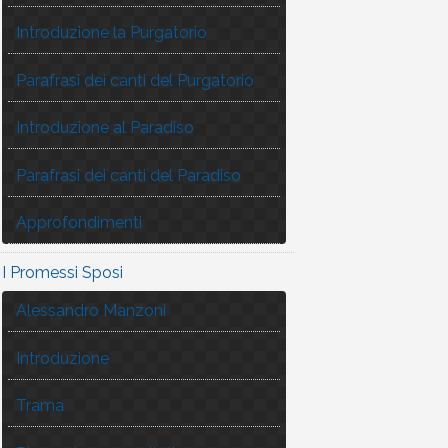
Introduzione la Purgatorio
Parafrasi dei canti del Purgatorio
Introduzione al Paradiso
Parafrasi dei canti del Paradiso
Approfondimenti
I Promessi Sposi
Alessandro Manzoni
Introduzione
Trama