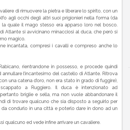
aliere di rimuovere la pietra e liberare lo spirito, con un
fo agli occhi degli altri suoi prigionieri nella forma (da
n la quale il mago stesso era apparso loro nel bosco.
lo di Atlante si avvicinano minacciosi al duca, che però si
orno magico.
ione incantata, compresi i cavalli e compreso anche lo
 Rabicano, rientrandone in possesso, e procede quindi
 annullare l’incantesimo del castello di Atlante. Ritrova
con una catena d’oro, non era stato in grado di fuggire),
scappato a Ruggiero. Il duca è intenzionato ad
 pertanto briglie e sella, ma non vuole abbandonare il
di di trovare qualcuno che sia disposto a seguirlo per
 da condurlo in una città e poterlo dare in dono ad un
 qualcuno ed vede infine arrivare un cavaliere.