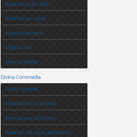
Riassunto per canti
Parafrasi per canti
Approfondimenti
Migliori versi
Versi divertenti
Divina Commedia
Dante Alighieri
Introduzione al poema
Introduzione all’Inferno
Parafrasi dei canti dell’Inferno