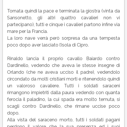
Tornata quindi la pace e terminata la giostra (vinta da
Sansonetto, gli altri quattro cavalieri non vi
partecipano), tutti e cinque i cavalieri partono infine via
mare per la Francia.
La loro nave verrà però sorpresa da una tempesta
poco dopo aver lasciato l’isola di Cipro.
Rinaldo lancia il proprio cavallo Baiardo contro
Dardinello, vedendo che aveva le stesse insegne di
Orlando (che ne aveva ucciso il padre), vedendolo
circondato da molti cristiani morti e ritenendolo quindi
un valoroso cavaliere. Tutti i soldati saraceni
rimangono impietriti dalla paura vedendo con quanta
ferocia il paladino, la cui spada era molto temuta, si
scagli contro Dardinello, che rimane uccise poco
dopo.
Alla vista del saraceno morto, tutti i soldati pagani
perdono il valore che la sua presenza ed i suoi