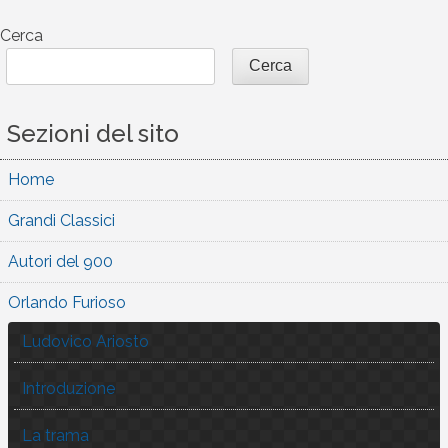
articoli
Cerca
Cerca
Sezioni del sito
Home
Grandi Classici
Autori del 900
Orlando Furioso
Ludovico Ariosto
Introduzione
La trama