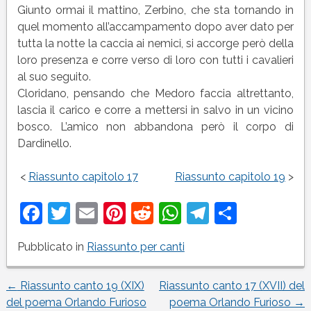
Giunto ormai il mattino, Zerbino, che sta tornando in
quel momento all’accampamento dopo aver dato per
tutta la notte la caccia ai nemici, si accorge però della
loro presenza e corre verso di loro con tutti i cavalieri
al suo seguito.
Cloridano, pensando che Medoro faccia altrettanto,
lascia il carico e corre a mettersi in salvo in un vicino
bosco. L’amico non abbandona però il corpo di
Dardinello.
<
Riassunto capitolo 17
Riassunto capitolo 19
>
Facebook
Twitter
Email
Pinterest
Reddit
WhatsApp
Telegram
Condivi
Pubblicato in
Riassunto per canti
←
Riassunto canto 19 (XIX)
Riassunto canto 17 (XVII) del
Navigazione
del poema Orlando Furioso
poema Orlando Furioso
→