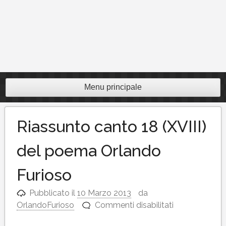
Menu principale
Riassunto canto 18 (XVIII)
del poema Orlando
Furioso
Pubblicato il
10 Marzo 2013
da
su
OrlandoFurioso
Commenti disabilitati
Riassunto