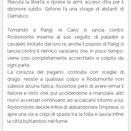
canto
Riavuta la libertà e riprese le armi, acceso d’ira per il
18
disonore subito, Grifone fa una strage di abitanti di
(XVIII)
Damasco.
del
poema
Tornando a Parigi, re Carlo si lancia contro
Orlando
Rodomonte insieme al suo seguito di paladini e
Furioso
cavalieri. Incitato dal loro re, anche il popolo di Parigi si
lancia contro il nemico saraceno che, in poco tempo,
viene così completamente accerchiato e colpito da
ogni parte.
La corazza del pagano, costruita con scaglie di
drago, resiste a qualsiasi colpo e Rodomonte non
subisce alcuna fatica. Accortosi però di avere ormai il
fiatone e visto che, pur uccidendone a manciate, altri
nuovi avversari continuano ad accalcarsi intorno a lui,
Rodomonte decide infine di abbandonare l’impresa, si
apre una via a colpi di spada tra la folla e lascia infine
la città buttandosi nel fiume.