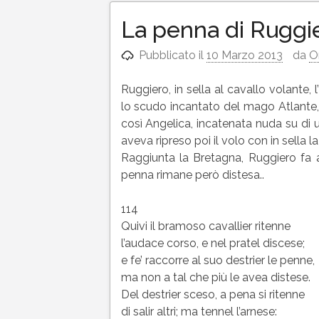
La penna di Ruggi
Pubblicato il
10 Marzo 2013
da
O
Ruggiero, in sella al cavallo volante, 
lo scudo incantato del mago Atlante, e
così Angelica, incatenata nuda su di u
aveva ripreso poi il volo con in sella l
Raggiunta la Bretagna, Ruggiero fa att
penna rimane però distesa..
114
Quivi il bramoso cavallier ritenne
l’audace corso, e nel pratel discese;
e fe’ raccorre al suo destrier le penne,
ma non a tal che più le avea distese.
Del destrier sceso, a pena si ritenne
di salir altri; ma tennel l’arnese: