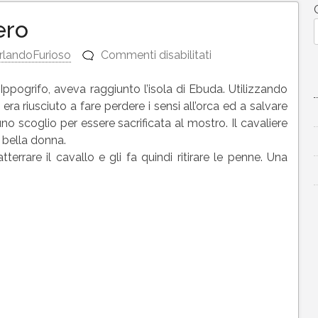
ero
su
rlandoFurioso
Commenti disabilitati
La
penna
l’Ippogrifo, aveva raggiunto l’isola di Ebuda. Utilizzando
di
ra riusciuto a fare perdere i sensi all’orca ed a salvare
Ruggiero
no scoglio per essere sacrificata al mostro. Il cavaliere
a bella donna.
errare il cavallo e gli fa quindi ritirare le penne. Una