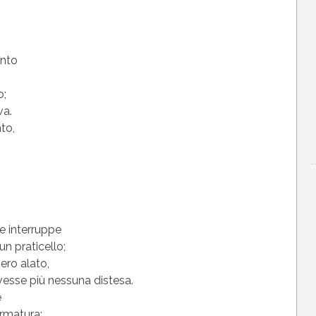
anto
o;
va.
to,
re interruppe
un praticello;
ero alato,
vesse più nessuna distesa.
e
armatura: