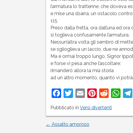
l’armatura lo trattenne, che doveva e
e mise una sbarra, un ostacolo contro 
115
Preso dalla fretta, ora dall’una ed ora d
si toglieva confusamente l’armatura.
Nessun’altra volta gli sembrò di metter
se sglioglieva un laccio, due ne anno
Ma è ormai troppo lungo, Signor Ippol
e forse vi pesa anche l’ascoltare:
rimanderò allora la mia storia
ad un altro momento, quanto vi potrà 
Facebook
Twitter
Email
Pinteres
Reddi
Wh
Pubblicato in
Versi divertenti
←
Assalto amoroso
Navigazione