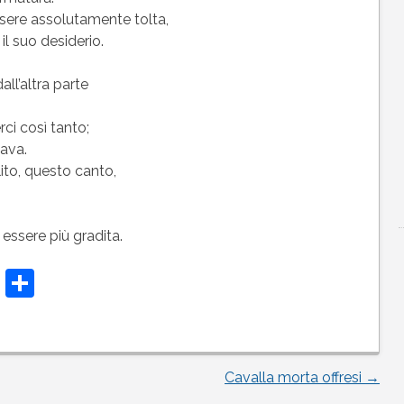
ssere assolutamente tolta,
il suo desiderio.
all’altra parte
ci così tanto;
dava.
ito, questo canto,
essere più gradita.
t
t
atsApp
Telegram
Condividi
Cavalla morta offresi
→