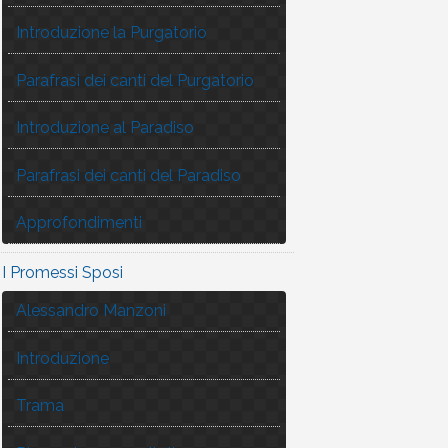
Introduzione la Purgatorio
Parafrasi dei canti del Purgatorio
Introduzione al Paradiso
Parafrasi dei canti del Paradiso
Approfondimenti
I Promessi Sposi
Alessandro Manzoni
Introduzione
Trama