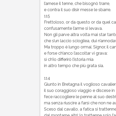
l’arnese il tenne, che bisognò trarre,
e contra il suo disir messe le sbarre.
115
Frettoloso, or da questo or da quel c
confusamente l’arme si levava.
Non gli parve altra volta mai star tant
che s’un laccio sciogliea, dui n’annoda
Ma troppo è lungo ormai, Signor, il can
e forse ch’anco l’ascoltar vi grava:
sì ch’io differirò l’istoria mia
in altro tempo che più grata sia.
114
Giunto in Bretagna il voglioso cavalie
il suo coraggioso viaggio e discese in 
fece raccogliere le penne al suo destri
ma senza riuscire a farsì che non ne a
Sceso dal cavallo, a fatica si trattenn
dal montarne altri; lo trattenne solo l’