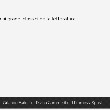
i grandi classici della letteratura
Orlando Furioso
Divina Commedia
I Promessi Sposi