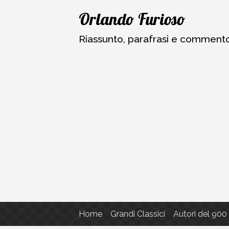
Vai
Orlando Furioso
al
contenuto
Riassunto, parafrasi e commento a
Home
Grandi Classici
Autori del 900