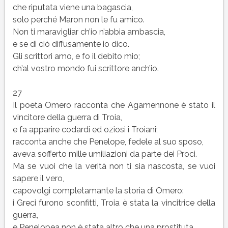
che riputata viene una bagascia,
solo perché Maron non le fu amico.
Non ti maravigliar ch’io n’abbia ambascia,
e se di ciò diffusamente io dico.
Gli scrittori amo, e fo il debito mio;
ch’al vostro mondo fui scrittore anch’io.
27
Il poeta Omero racconta che Agamennone è stato il
vincitore della guerra di Troia,
e fa apparire codardi ed oziosi i Troiani;
racconta anche che Penelope, fedele al suo sposo,
aveva sofferto mille umiliazioni da parte dei Proci.
Ma se vuoi che la verità non ti sia nascosta, se vuoi
sapere il vero,
capovolgi completamante la storia di Omero:
i Greci furono sconfitti, Troia è stata la vincitrice della
guerra,
e Penelopea non è stata altro che una prostituta.