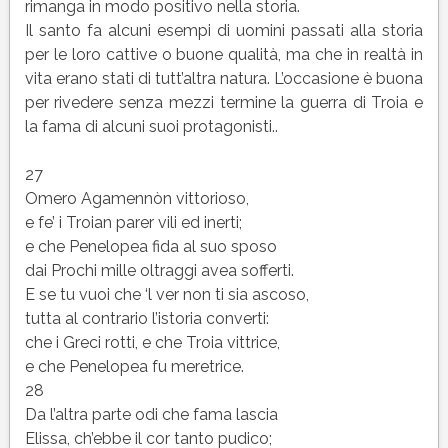
rimanga in modo positivo nella storia.
Il santo fa alcuni esempi di uomini passati alla storia
per le loro cattive o buone qualità, ma che in realtà in
vita erano stati di tutt’altra natura. L’occasione è buona
per rivedere senza mezzi termine la guerra di Troia e
la fama di alcuni suoi protagonisti..
27
Omero Agamennòn vittorioso,
e fe’ i Troian parer vili ed inerti;
e che Penelopea fida al suo sposo
dai Prochi mille oltraggi avea sofferti.
E se tu vuoi che ‘l ver non ti sia ascoso,
tutta al contrario l’istoria converti:
che i Greci rotti, e che Troia vittrice,
e che Penelopea fu meretrice.
28
Da l’altra parte odi che fama lascia
Elissa, ch’ebbe il cor tanto pudico;