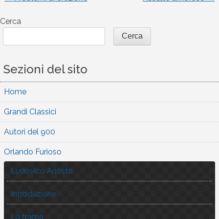
Navigazione
Cerca
articoli
Cerca
Sezioni del sito
Home
Grandi Classici
Autori del 900
Orlando Furioso
Ludovico Ariosto
Introduzione
La trama