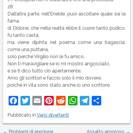
28
Dall’altra parte, nell’Eneide, puoi ascoltare quale sia la
fama
di Didone, che nella realtà ebbe il cuore tanto pudico,
fu tanto casta;
ma viene dipinta nel poema come una bagascia,
come una puttana,
solo perché Virgilio non le fu amico.
Non ti maravigliare se io mi mostro angosciato,
e se ti dico tutto ciò apertamente.
Amo gli scrittori e faccio solo il mio dovere;
poiché in vita sono stato anche io uno scrittore.
Facebook
Twitter
Email
Pinterest
Reddit
WhatsApp
Telegram
Condivi
Pubblicato in
Versi divertenti
←
Problemi di erezione
Assalto amoroso
→