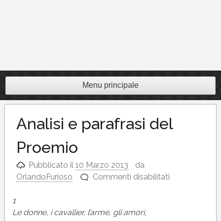
Menu principale
Analisi e parafrasi del
Proemio
Pubblicato il
10 Marzo 2013
da
su
OrlandoFurioso
Commenti disabilitati
Analisi
e
1
parafrasi
Le donne, i cavallier, l’arme, gli amori,