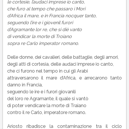
del
le cortesie, l’audaci imprese io canto,
Proemio
che furo al tempo che passaro i Mori
d’Africa il mare, e in Francia nocquer tanto,
seguendo l’ire e i giovenil furori
d’Agramante lor re, che si diè vanto
di vendicar la morte di Troiano
sopra re Carlo imperator romano.
Delle donne, dei cavalieri, delle battaglie, degli amori,
degli atti di cortesia, delle audaci imprese io canto,
che ci furono nel tempo in cui gli Arabi
attraversarono il mare d’Africa, e arrecarono tanto
danno in Francia,
seguendo le ire e i furori giovanili
del loro re Agramante, il quale si vantò
di poter vendicare la morte di Traiano
contro il re Carlo, imperatore romano.
Ariosto ribadisce la contaminazione tra il ciclo