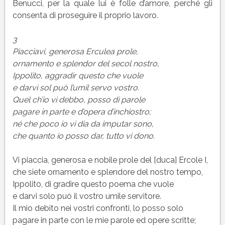
Benucci, per la quale lui è folle d’amore, perché gli
consenta di proseguire il proprio lavoro.
3
Piacciavi, generosa Erculea prole,
ornamento e splendor del secol nostro,
Ippolito, aggradir questo che vuole
e darvi sol può l’umil servo vostro.
Quel ch’io vi debbo, posso di parole
pagare in parte e d’opera d’inchiostro;
né che poco io vi dia da imputar sono,
che quanto io posso dar, tutto vi dono.
Vi piaccia, generosa e nobile prole del [duca] Ercole I,
che siete ornamento e splendore del nostro tempo,
Ippolito, di gradire questo poema che vuole
e darvi solo può il vostro umile servitore.
Il mio debito nei vostri confronti, lo posso solo
pagare in parte con le mie parole ed opere scritte;