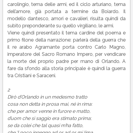
carolingio, tema delle armi, ed il ciclo arturiano, tema
dell’amore, già portata a termine da Boiardo. Il
modello dantesco, amori e cavalieri, risulta quindi da
subito preponderante su quello virgiliano, le armi.
Viene quindi presentato il tema cardine del poema e
primo filone della narrazione: parlerà della guerra che
il re arabo Agramante porta contro Carlo Magno,
imperatore del Sacro Romano Impero, per vendicare
la morte del proprio padre per mano di Orlando. A
fare da sfondo alla storia principale è quindi la guerra
tra Cristiani e Saraceni.
2
Dirò d’Orlando in un medesmo tratto
cosa non detta in prosa mai, né in rima:
che per amor venne in furore e matto,
d’uom che sì saggio era stimato prima;
se da colei che tal quasi m’ha fatto,
che ‘l poco ingegno ad or ad or mi lima,