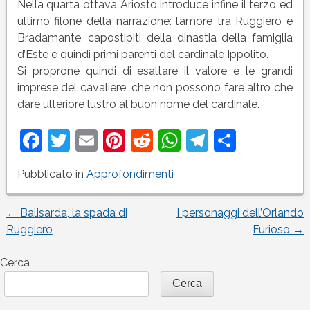
Nella quarta ottava Ariosto introduce infine il terzo ed
ultimo filone della narrazione: l’amore tra Ruggiero e
Bradamante, capostipiti della dinastia della famiglia
d’Este e quindi primi parenti del cardinale Ippolito.
Si proprone quindi di esaltare il valore e le grandi
imprese del cavaliere, che non possono fare altro che
dare ulteriore lustro al buon nome del cardinale.
Facebook
Twitter
Email
Pinterest
Reddit
WhatsApp
Telegram
Condivi
Pubblicato in
Approfondimenti
←
Balisarda, la spada di
I personaggi dell’Orlando
Navigazione
Ruggiero
Furioso
→
articoli
Cerca
Cerca