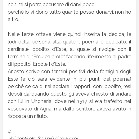
non mi si potrà accusare di darvi poco,
perché io vi dono tutto quanto posso donarvi, non ho
altro.
Nelle terze ottave viene quindi inserita la dedica, le
lodi della persona alla quale il poema è dedicato: il
cardinale Ippolito d’Este, al quale si rivolge con il
termine di “Erculea prole” facendo riferimento al padre
di Ippolito, Ercole I d’Este.
Ariosto scrive con termini positivi della famiglia degli
Este (e ciò sara evidente in più punti del poema)
perché cerca di riallacciare i rapporti con Ippolito, resi
deboli da quando questo gli aveva chiesto di andare
con lui in Ungheria, dove nel 1517 si era traferito nel
vescovato di Agria, ma dallo scrittore aveva avuto in
risposta un rifiuto.
4
Voi sentirete fra i più degni eroi,