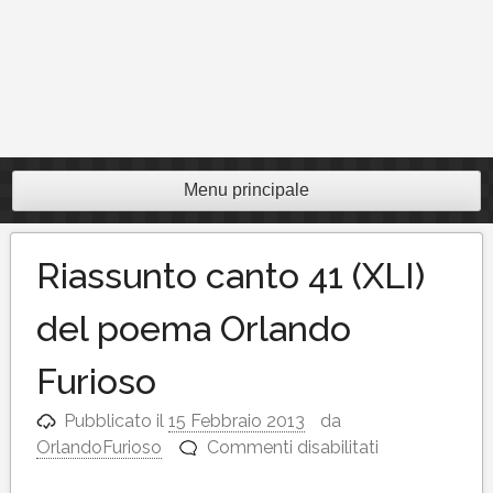
Menu principale
Riassunto canto 41 (XLI)
del poema Orlando
Furioso
Pubblicato il
15 Febbraio 2013
da
su
OrlandoFurioso
Commenti disabilitati
Riassunto