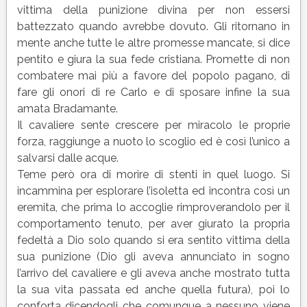
vittima della punizione divina per non essersi
battezzato quando avrebbe dovuto. Gli ritornano in
mente anche tutte le altre promesse mancate, si dice
pentito e giura la sua fede cristiana. Promette di non
combatere mai più a favore del popolo pagano, di
fare gli onori di re Carlo e di sposare infine la sua
amata Bradamante.
Il cavaliere sente crescere per miracolo le proprie
forza, raggiunge a nuoto lo scoglio ed è così l’unico a
salvarsi dalle acque.
Teme però ora di morire di stenti in quel luogo. Si
incammina per esplorare l’isoletta ed incontra così un
eremita, che prima lo accoglie rimproverandolo per il
comportamento tenuto, per aver giurato la propria
fedeltà a Dio solo quando si era sentito vittima della
sua punizione (Dio gli aveva annunciato in sogno
l’arrivo del cavaliere e gli aveva anche mostrato tutta
la sua vita passata ed anche quella futura), poi lo
conforta dicendogli che comunque a nessuno viene