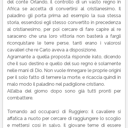
del conte Orlando, il controllo di un vasto regno in
Africa se accetta di convertirsi al cristianesimo. Il
paladino gli porta prima ad esempio la sua stessa
storia, essendosi egli stesso convertito in precedenza
al cristianesimo, per poi cercare di fare capire al re
saraceno che una loro vittoria non basterà a fargli
riconquistare le terre perse, tanti erano i valorosi
cavalieri che re Carlo aveva a disposizione.
Agramante a quella proposta risponde irato, dicendo
che il suo destino e quello del suo regno è solamente
nelle mani di Dio. Non vuole rinnegare le proprie origini
per il solo fatto di temere la morte, e ricaccia quindi in
malo modo il paladino nel padiglione cristiano.
All’alba del giorno dopo sono già tutti pronti per
combattere.
Tornando ad occuparci di Ruggiero: il cavaliere si
affatica a nuoto per cercare di raggiungere lo scoglio
e mettersi così in salvo. Il giovane teme di essere