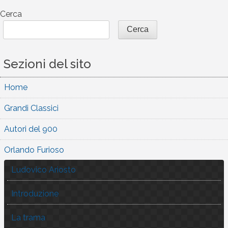
articoli
Cerca
Cerca
Sezioni del sito
Home
Grandi Classici
Autori del 900
Orlando Furioso
Ludovico Ariosto
Introduzione
La trama