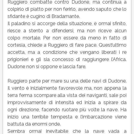
canto
Ruggiero combatte contro Dudone, ma continua a
41
colpirlo di piatto per non ferirlo, avendo saputo che lo
(XLI)
sfidante è cugino di Bradamante.
del
Il paladino si accorge della situazione, è ormai sfinito,
poema
riesce a stento a difendersi, ma non riceve alcun
Orlando
colpo mortale. Per non essere da meno in fatto di
Furioso
cortesia, chiede a Ruggiero di fare pace. Quest’ultimo
accetta, ma a condizione che vengano liberati i re
prigionieri e gli sia concesso di raggiungere l’Africa.
Dudone non si oppone e lascia fare.
Ruggiero parte per mare su una delle navi di Dudone.
Il vento è inizialmente favorevole ma, non appena la
terra ferma scompare alla vista dei naviganti, sale poi
improvvisamente di intensità ed inizia a spirare da
ogni direzione, facendo ruotare più volte la nave. Ha
inizio una terribile tempesta e l’imbarcazione viene
battuta da enormi onde.
Sembra ormai inevitabile che la nave vada a