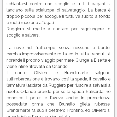
schiantarsi contro uno scoglio e tutti i pagani si
lanciano sulla scialuppa di salvataggio. La barca è
troppo piccola per accoglierli tutti, va subito a fondo
e molti muoiono affogati.
Ruggiero si mette a nuotare per raggiungere lo
scoglio e salvarsi.
La nave nel frattempo, senza nessuno a bordo,
cambia improvvisamente rotta ed in tutta tranquillità
riprende il proprio viaggio per mare. Giunge a Biserta e
viene infine ritrovata da Orlando.
Il conte, Oliviero e Brandimarte salgono
sull’imbarcazione è trovano così la spada, il cavallo e
l’armatura lasciate da Ruggiero per riuscire a salvarsi a
nuoto. Orlando prende per sè la spada Balisarda, ne
conosce i poteri e l’aveva anche in precedenza
posseduta prima che Brunello gliela rubasse.
Brandimarte fa suo il destriero Frontino, ed Oliviero si
prende infine l’armatura incantata.