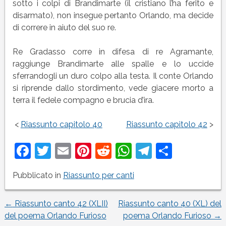
sotto i colpi di Brandimarte (il cristiano l’ha ferito e
disarmato), non insegue pertanto Orlando, ma decide
di correre in aiuto del suo re.
Re Gradasso corre in difesa di re Agramante,
raggiunge Brandimarte alle spalle e lo uccide
sferrandogli un duro colpo alla testa. Il conte Orlando
si riprende dallo stordimento, vede giacere morto a
terra il fedele compagno e brucia d’ira.
<
Riassunto capitolo 40
Riassunto capitolo 42
>
Facebook
Twitter
Email
Pinterest
Reddit
WhatsApp
Telegram
Condivi
Pubblicato in
Riassunto per canti
←
Riassunto canto 42 (XLII)
Riassunto canto 40 (XL) del
Navigazione
del poema Orlando Furioso
poema Orlando Furioso
→