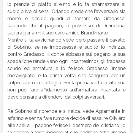
lo prende di piatto all’elmo e lo fa stramazzare al
suolo privo di sensi. Orlando crede che l’avversario sia
morto e decide quindi di tornare da Gradasso,
sapendo che il pagano, in possesso di Durindana,
supera per armi il suo caro amico Brandimarte.
Mentre si ta avvicinando vede però passare il cavallo
di Sobrino, se ne impossessa e subito lo indirizza
contro Gradasso. Il conte abbassa sul pagano la sua
spada (che rende vano ogni incantesimo), gli trapassa
scudo ed armatura e lo ferisce. Gradasso rimane
meravigliato, è la prima volta che sanguina per un
colpo subito in battaglia. Per la prima volta in vita sua
non può fare affidamento sull’armatura incantata e
deve pensare a difendersi dai colpi avversari.
Re Sobrino si riprende e si rialza, vede Agramante in
affanno e senza fare rumore decide di assalire Oliviero
alle spalle. Il pagano ferisce il destriero del cristiano, lo
fa cadere a terra insieme al suo padrone (che rimane